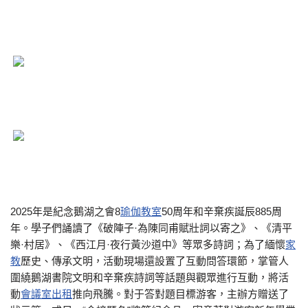
2025年是紀念鵝湖之會8
瑜伽教室
50周年和辛棄疾誕辰885周
年。學子們誦讀了《破陣子·為陳同甫賦壯詞以寄之》、《清平
樂·村居》、《西江月·夜行黃沙道中》等眾多詩詞；為了緬懷
家
教
歷史、傳承文明，活動現場還設置了互動問答環節，掌管人
圍繞鵝湖書院文明和辛棄疾詩詞等話題與觀眾進行互動，將活
動
會議室出租
推向飛騰。對于答對題目標游客，主辦方贈送了