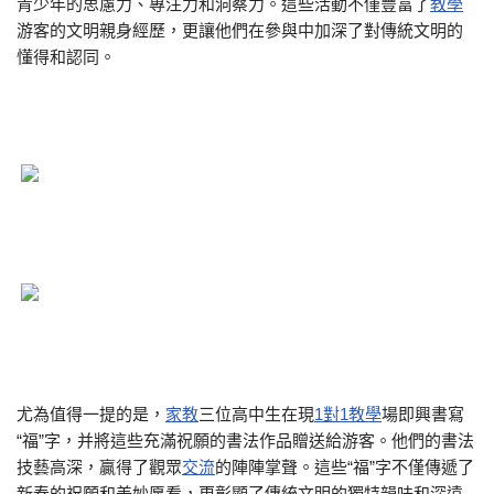
青少年的思慮力、專注力和洞察力。這些活動不僅豐富了
教學
游客的文明親身經歷，更讓他們在參與中加深了對傳統文明的
懂得和認同。
尤為值得一提的是，
家教
三位高中生在現
1對1教學
場即興書寫
“福”字，并將這些充滿祝願的書法作品贈送給游客。他們的書法
技藝高深，贏得了觀眾
交流
的陣陣掌聲。這些“福”字不僅傳遞了
新春的祝願和美妙愿看，更彰顯了傳統文明的獨特韻味和深遠