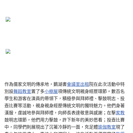
作為儒家文明的傳承地，鵝湖書
會議室出租
院在此次活動中特
別設
舞蹈教室
置了多
小樹屋
項傳統文明親身經歷環節。數百名
學生和游客在演員的帶領下，積極參與拜師禮、擊鼓明志、投
壺比賽等活動，親身親身經歷傳統文明的獨特魅力。他們身著
漢服，虔誠地參與拜師禮，向師長表達敬意與感謝；在擊
家教
鼓明志環節，他們用力擊鼓，許下新年的美妙愿看；投壺比賽
中，同學們則展現出了沉著冷靜的一面，充足體
瑜伽教室
現了