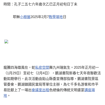
時間：孔子二五七六年歲次乙巳正月初旬日丁未
耶穌
小樹屋
2025年2月7
教學場地
日
龍騰四海雄風在，蛇
私密空間
舞九州瑞氣生。2025年正月初一
（1月29日）至初七（2月4日），鵝湖書院新春七天年夜聯歡活
動如期舉行，此次活動由鉛山縣委宣傳部指導，鵝湖書院景區
管委會、鵝湖鎮國民當局等單位主辦，為七千多名游客和市平
易近獻上了一場出
會議室出租
色絕倫的傳統文明盛宴
講座場
地
。