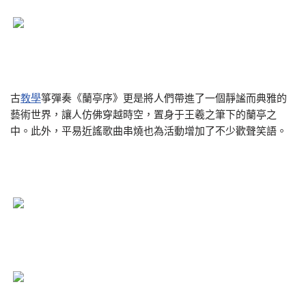
古
教學
箏彈奏《蘭亭序》更是將人們帶進了一個靜謐而典雅的
藝術世界，讓人仿佛穿越時空，置身于王羲之筆下的蘭亭之
中。此外，平易近謠歌曲串燒也為活動增加了不少歡聲笑語。