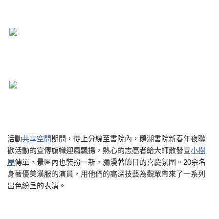
活動
共享空間
期間，從上分線至書院內，鵝湖書院新春年夜聯
歡活動的宣傳旗幟迎風飄揚，熱心的志愿者給大師散發宣
小樹
屋
傳單，景區內也裝扮一新，瀰漫著節日的喜慶氛圍。20余名
身著優美漢服的演員，用他們的高深技藝為觀眾帶來了一系列
出色紛呈的表演。