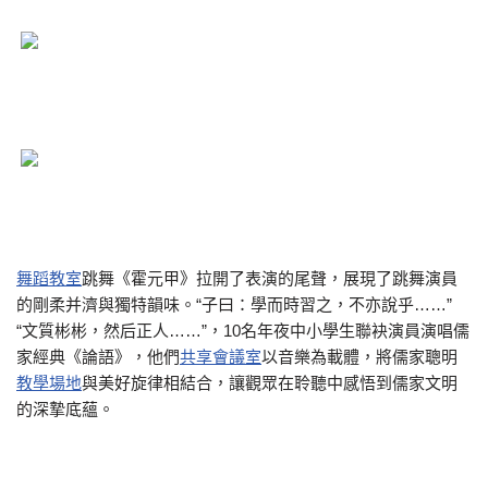
舞蹈教室
跳舞《霍元甲》拉開了表演的尾聲，展現了跳舞演員
的剛柔并濟與獨特韻味。“子曰：學而時習之，不亦說乎……”
“文質彬彬，然后正人……”，10名年夜中小學生聯袂演員演唱儒
家經典《論語》，他們
共享會議室
以音樂為載體，將儒家聰明
教學場地
與美好旋律相結合，讓觀眾在聆聽中感悟到儒家文明
的深摯底蘊。