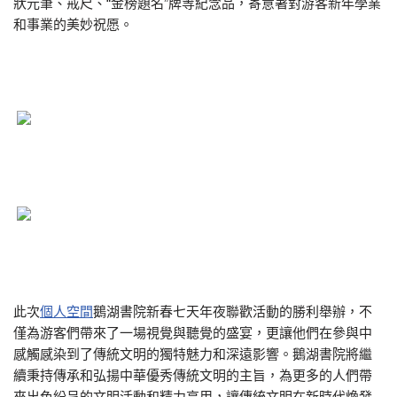
狀元筆、戒尺、“金榜題名”牌等紀念品，寄意著對游客新年學業
和事業的美妙祝愿。
此次
個人空間
鵝湖書院新春七天年夜聯歡活動的勝利舉辦，不
僅為游客們帶來了一場視覺與聽覺的盛宴，更讓他們在參與中
感觸感染到了傳統文明的獨特魅力和深遠影響。鵝湖書院將繼
續秉持傳承和弘揚中華優秀傳統文明的主旨，為更多的人們帶
來出色紛呈的文明活動和精力享用，讓傳統文明在新時代煥發