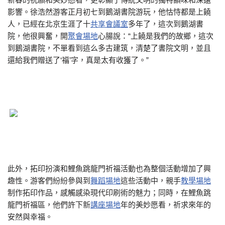
影響。徐浩然游客正月初七到鵝湖書院游玩，他怙恃都是上饒
人，已經在北京生涯了十
共享會議室
多年了，這次到鵝湖書
院，他很興奮，開
聚會場地
心腸說：“上饒是我們的故鄉，這次
到鵝湖書院，不單看到這么多古建筑，清楚了書院文明，並且
還給我們贈送了‘福’字，真是太有收獲了。”
此外，拓印扮演和鯉魚跳龍門祈福活動也為整個活動增加了興
趣性。游客們紛紛參與到
舞蹈場地
這些活動中，親手
教學場地
制作拓印作品，感觸感染現代印刷術的魅力；同時，在鯉魚跳
龍門祈福區，他們許下新
講座場地
年的美妙愿看，祈求來年的
安然與幸福。