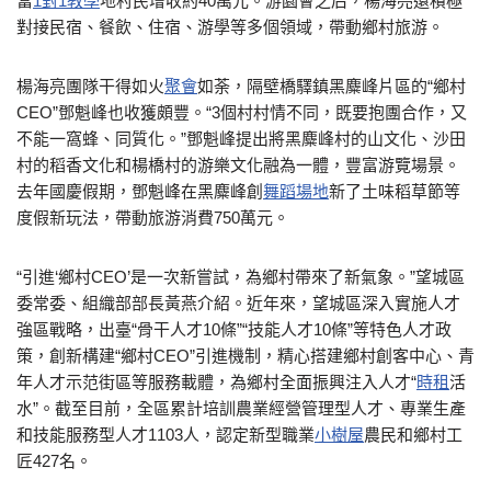
當
1對1教學
地村民增收約40萬元。游園會之后，楊海亮還積極
對接民宿、餐飲、住宿、游學等多個領域，帶動鄉村旅游。
楊海亮團隊干得如火
聚會
如荼，隔壁橋驛鎮黑麋峰片區的“鄉村
CEO”鄧魁峰也收獲頗豐。“3個村村情不同，既要抱團合作，又
不能一窩蜂、同質化。”鄧魁峰提出將黑麋峰村的山文化、沙田
村的稻香文化和楊橋村的游樂文化融為一體，豐富游覽場景。
去年國慶假期，鄧魁峰在黑麋峰創
舞蹈場地
新了土味稻草節等
度假新玩法，帶動旅游消費750萬元。
“引進‘鄉村CEO’是一次新嘗試，為鄉村帶來了新氣象。”望城區
委常委、組織部部長黃燕介紹。近年來，望城區深入實施人才
強區戰略，出臺“骨干人才10條”“技能人才10條”等特色人才政
策，創新構建“鄉村CEO”引進機制，精心搭建鄉村創客中心、青
年人才示范街區等服務載體，為鄉村全面振興注入人才“
時租
活
水”。截至目前，全區累計培訓農業經營管理型人才、專業生產
和技能服務型人才1103人，認定新型職業
小樹屋
農民和鄉村工
匠427名。