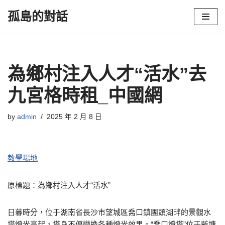
孤島的對話
Skip
to
content
為鄉村注入人才“活水”去
九宮格時租_中國網
by
admin
2025 年 2 月 8 日
教學場地
原標題：為鄉村注入人才“活水”
日暮時分，位于湖南省長沙市望城區喬口鎮團頭湖畔的景觀水
塔燈光亮起，塔身不停變換各種燈光效果。“喬口燈塔”位于藍塘