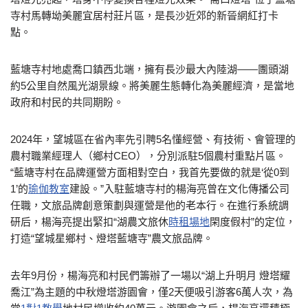
寺村馬轉坳美麗宜居村莊片區，是長沙近郊的新晉網紅打卡
點。
藍塘寺村地處喬口鎮西北端，擁有長沙最大內陸湖——團頭湖
約5公里自然風光湖景線。將美麗生態轉化為美麗經濟，是當地
政府和村民的共同期盼。
2024年，望城區在省內率先引聘5名懂經營、有技術、會管理的
農村職業經理人（鄉村CEO），分別派駐5個農村重點片區。
“藍塘寺村在品牌運營方面相對空白，我首先要做的就是‘從0到
1’的
瑜伽教室
建設。”入駐藍塘寺村的楊海亮曾在文化傳播公司
任職，文旅品牌創意策劃與運營是他的老本行。在進行系統調
研后，楊海亮提出緊扣“湖農文旅休
時租場地
閑度假村”的定位，
打造“望城星鄉村、燈塔藍塘寺”農文旅品牌。
去年9月份，楊海亮和村民們籌辦了一場以“湖上升明月 燈塔耀
喬江”為主題的中秋燈塔游園會，僅2天便吸引游客6萬人次，為