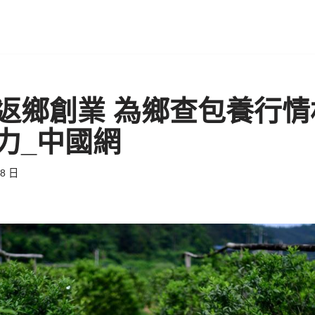
返鄉創業 為鄉查包養行情
力_中國網
18 日