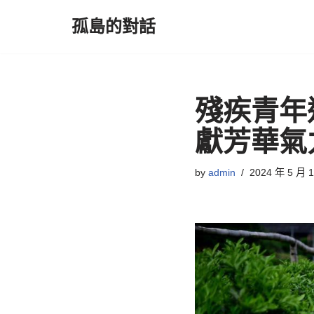
孤島的對話
Skip
to
content
殘疾青年
獻芳華氣
by
admin
2024 年 5 月 