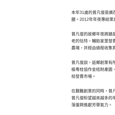
本年31歲的曾凡俊是
腿。2012年年夜專結
曾凡俊的故鄉年夜將鎮是
老的怙恃，輔助家里發
農場，并經由過程收集
曾凡俊說，返鄉創業有
植粵桂協作金桔財產園
桔發賣市場。
在艱難創業的同時，曾凡
曾凡俊盼望越來越多的
落復興進獻芳華氣力。