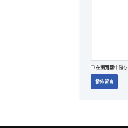
在
瀏覽器
中儲存