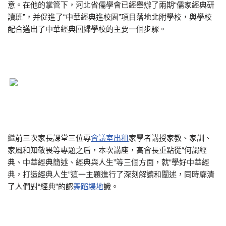
意。在他的掌管下，河北省儒學會已經舉辦了兩期“儒家經典研
讀班”，并促進了“中華經典進校園”項目落地北附學校，與學校
配合邁出了中華經典回歸學校的主要一個步驟。
繼前三次家長課堂三位專
會議室出租
家學者講授家教、家訓、
家風和知敬畏等專題之后，本次講座，高會長重點從“何謂經
典、中華經典簡述、經典與人生”等三個方面，就“學好中華經
典，打造經典人生”這一主題進行了深刻解讀和闡述，同時廓清
了人們對“經典”的認
舞蹈場地
識。