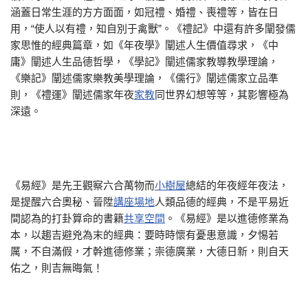
涵蓋日常生涯的方方面面，如冠禮、婚禮、喪禮等，皆在日
用，“使人以有禮，知自別于禽獸”。《禮記》中還有許多闡發儒
家思惟的經典篇章，如《年夜學》闡述人生價值尋求，《中
庸》闡述人生品德哲學，《學記》闡述儒家教導教學理論，
《樂記》闡述儒家樂教美學理論，《儒行》闡述儒家立品準
則，《禮運》闡述儒家年夜
家教
同世界幻想等等，其影響極為
深遠。
《易經》是先王觀察六合萬物而
小樹屋
總結的年夜經年夜法，
是提醒六合奧秘、晉陞
講座場地
人類品德的經典，不是平易近
間認為的打卦算命的書籍
共享空間
。《易經》是以進德修業為
本，以趨吉避兇為末的經典：要時時懷有憂患意識，夕惕若
厲，不自滿假，才幹進德修業；崇德廣業，大德日新，則自天
佑之，則吉無晦氣！