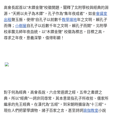
高會長起首以“木鐸金聲”校徽開題，闡釋了北附學校與經典的淵
源。“天將以夫子為木鐸”，孔子作為“集年夜成者”，如金
會議室
出租
聲玉振，使得“自孔子以前數千
教學場地
年之文明，賴孔子
而傳；
小樹屋
自孔子以后數千年之文明，賴孔子而開”，北附學
校承襲北師年夜血統，以“木鐸金聲” 校徽為標志，目標之高，
尋求之年夜，意義深摯，值得彰顯！
對于何為經典，高會長說，六合常道謂之經，五帝之書謂之
典。所以“經典”一詞非同尋常，其本意是指孔子所收拾、儒家所
繼承的先王經典。在漢代為“五經”，到宋朝時擴容為“十三經”。
現在人們把蒙學讀物、諸子百家之言，甚至詩詞
瑜伽教室
小說