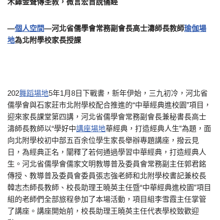
木鐸金聲傳圣教，微言宏旨說儒經
—
個人空間
—河北省儒學會常務副會長高士濤師長教師
瑜伽場
地
為北附學校家長授課
202
舞蹈場地
5年1月8日下戰書，新年伊始，三九初冷，河北省
儒學會與石家莊市北附學校配合推進的“中華經典進校園”項目，
迎來家長課堂第四講，河北省儒學會常務副會長兼秘書長高士
濤師長教師以“學好中
講座場地
華經典，打造經典人生”為題，面
向北附學校初中部五百余位學生家長舉辦專題講座，撥云見
日，為經典正名，闡釋了若何通過學習中華經典，打造經典人
生。河北省儒學會儒家文明教導普及委員會常務副主任郭君銘
傳授、教導普及委員會委員張志強老師和北附學校書記兼校長
韓志杰師長教師、校長助理王曉英主任暨“中華經典進校園”項目
組的老師們全部旅程參加了本場活動，項目組李雪霞主任掌管
了講座。講座開始前，校長助理王曉英主任代表學校致歡迎