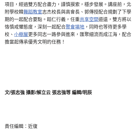
項目，經過雙方配合盡力，謹慎摸索，穩步發展。講座前，北
附學校韓
舞蹈教室
志杰校長與高會長、郭傳授配合規劃了下學
期的一起配合要點。蹈仁行義，任重
共享空間
道遠，雙方將以
恪慎戒懼態度，深刻一起配合
聚會場地
，同時也等待更多學
校、
小樹屋
更多同志一路參與進來，匯聚細流而成江海，配合
擔當起傳承優秀文明的任務！
文/張志強 攝影/解立云 張志強等 編輯/明辰
責任編輯：近復