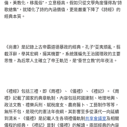
倫，美教化，移風俗”，立意極高。假如只從文學角度懂得為“詩
歌總集”，就矮化了詩的內涵價值，更是嚴重下降了《詩經》的
經典本質。
《尚書》是記錄上古帝霸道德暴政的經典，孔子“芟夷煩亂，翦
截浮辭，舉其宏綱，撮其機要”，系統匯編先王治國理政的主要
思惟，為后眾人主確立了帝王軌范，是“垂世立教”的年夜法。
《禮經》包括三禮，即《周禮》、《儀禮》、《禮記》。《周
禮》記載了國家的典章軌制，內容包括邦國建制、地理地輿、
政法文教、禮樂兵刑、賦稅度支、農商醫卜、工藝制作等等，
無所不包，是現代的憲法年夜綱，其影響至多從漢代一向延續
到清末。《儀禮》是記載人生各項禮儀軌制
共享會議室
及相關
儀程的經典，《禮記》是對《儀禮》的解讀。兩部經典的內容