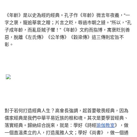
《年齡》是以史為經的經典。孔子作《年齡》微言年夜義，“一
字之褒，寵逾華袞之贈；片言之貶，辱過巿朝之撻。”所以，“孔
子成年齡，而亂臣賊子懼！”《年齡》文約而指博，寓褒貶別善
惡，脫離《左氏傳》《公羊傳》《穀梁傳》這三傳則宏旨不
彰。
對于若何打造經典人生？高會長強調，起首要敬畏經典，因為
儒家經典是我們中華平易近族的根和魂。其次是要學習經典、
落實經典。歸納綜合說來，就是：學好《詩經
瑜伽教室
》，做
一個直溫柔立的人，打造風雅人文；學好《尚書》，做一個通