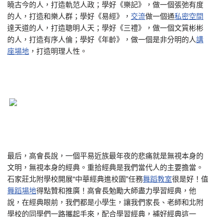
曉古今的人，打造軌范人政；學好《樂記》，做一個張弛有度
的人，打造和樂人群；學好《易經》，
交流
做一個通
私密空間
達天道的人，打造聰明人天；學好《三禮》，做一個文質彬彬
的人，打造有序人倫；學好《年齡》，做一個是非分明的人
講
座場地
，打造明理人性。
最后，高會長說，一個平易近族最年夜的悲痛就是無視本身的
文明，無視本身的經典。重拾經典是我們當代人的主要擔當。
石家莊北附學校開展“中華經典進校園”任務
舞蹈教室
很是好！值
舞蹈場地
得點贊和推廣！高會長勉勵大師盡力學習經典，他
說，在經典眼前，我們都是小學生，讓我們家長、老師和北附
學校的同學們一路攜起手來，配合學習經典，補好經典這一