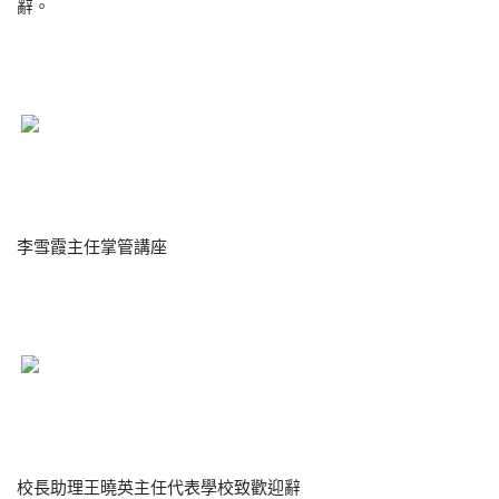
辭。
李雪霞主任掌管講座
校長助理王曉英主任代表學校致歡迎辭