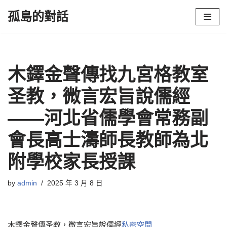
孤島的對話
Skip
to
content
木鐸金聲傳找九宮格教室
圣教，微言宏旨說儒經
——河北省儒學會常務副
會長高士濤師長教師為北
附學校家長授課
by
admin
2025 年 3 月 8 日
木鐸金聲傳圣教，微言宏旨說儒經
私密空間