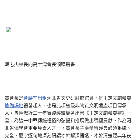
韓志杰校長向高士濤會長頒贈聘書
高會長是
會議室出租
河北省文史研討館館員，是正定文廟釋奠
瑜伽場地
禮發起人，也是此項省級非物質文明遺產項目傳承
人，曾匯聚近二十年實踐經驗編著出書《正定文廟釋奠禮》一
書，為這一中華傳統禮儀的弘揚和推廣做出積極貢獻。作為河
北省儒學會重要負責人之一，高會長主張學習經典必須系統、
完全、逐字逐句地深刻研讀才幹解深悟透，才幹清楚經典年夜