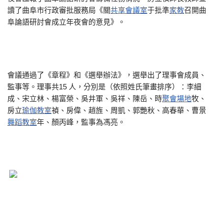
讀了曲阜市行政審批服務局《關
共享會議室
于批準
家教
召開曲
阜論語研討會成立年夜會的意見》。
會議通過了《章程》和《選舉辦法》，選舉出了理事會成員、
監事等。理事共15 人，分別是（依照姓氏筆畫排序）：李細
成、宋立林、楊富榮、吳井軍、吳祥、陳岳、時
聚會場地
牧、
房立
瑜伽教室
禎、房偉、趙旌、周凱、郭艷秋、高春華、曹景
舞蹈教室
年、顏丙峰，監事為馮亮。