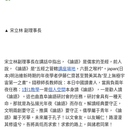
▲ 宋立林 副理事長
宋立林副理事長在講話中指出，《論語》是儒家的圣經，前人
說，《論語》是“五經之管轄
講座場地
，六藝之喉衿”。japan(日
本)明治維新時期的年夜學者伊藤仁齋甚至贊美其為“至上無極宇
宙第一之書”。錢穆師長教師說：本日中國讀書人，當肩負兩年
夜任務：
1對1教學
一是
個人空間
本身讀《論語》，一是勸人讀
《論語》。這也曲直阜論語研討會的任務，研討會具有一種天
命，那就是為弘揚光年夜《論語》而存在。解讀經典要守正，
文明兩創要守正，推廣《論語》要守正。儒學屬于青年，《論
語》屬于芳華，未來屬于孔子！以文會友，以友輔仁！路漫漫
其修遠兮，吾將高低而求索！求索的路上，與諸君同業！