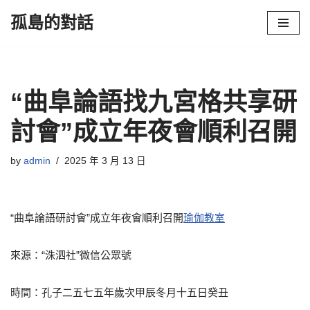
孤島的對話
Skip
to
content
“曲阜論語找九宮格共享研
討會”成立年夜會順利召開
by
admin
2025 年 3 月 13 日
“曲阜論語研討會”成立年夜會順利召開
瑜伽教室
來源：“洙泗社”微信公眾號
時間：孔子二五七五年歲次甲辰冬月十五日癸丑