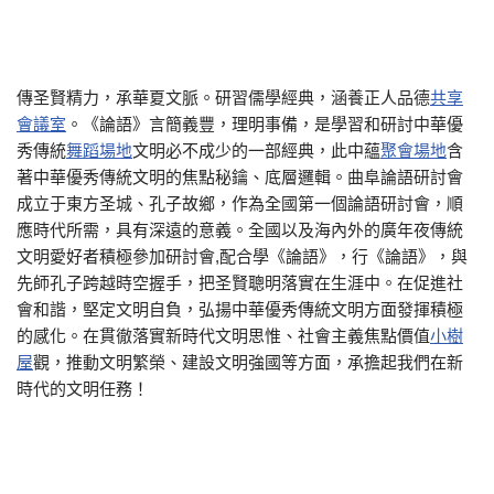
傳圣賢精力，承華夏文脈。研習儒學經典，涵養正人品德
共享
會議室
。《論語》言簡義豐，理明事備，是學習和研討中華優
秀傳統
舞蹈場地
文明必不成少的一部經典，此中蘊
聚會場地
含
著中華優秀傳統文明的焦點秘鑰、底層邏輯。曲阜論語研討會
成立于東方圣城、孔子故鄉，作為全國第一個論語研討會，順
應時代所需，具有深遠的意義。全國以及海內外的廣年夜傳統
文明愛好者積極參加研討會,配合學《論語》，行《論語》，與
先師孔子跨越時空握手，把圣賢聰明落實在生涯中。在促進社
會和諧，堅定文明自負，弘揚中華優秀傳統文明方面發揮積極
的感化。在貫徹落實新時代文明思惟、社會主義焦點價值
小樹
屋
觀，推動文明繁榮、建設文明強國等方面，承擔起我們在新
時代的文明任務！