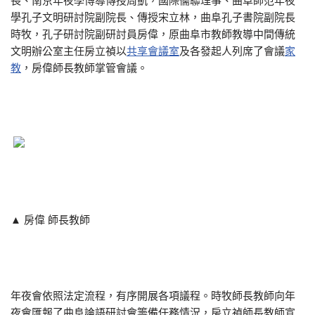
長、南京年夜學博導傳授周凱，國際儒聯理事、曲阜師范年夜
學孔子文明研討院副院長、傳授宋立林，曲阜孔子書院副院長
時牧，孔子研討院副研討員房偉，原曲阜市教師教導中間傳統
文明辦公室主任房立禎以
共享會議室
及各發起人列席了會議
家
教
，房偉師長教師掌管會議。
▲ 房偉 師長教師
年夜會依照法定流程，有序開展各項議程。時牧師長教師向年
夜會匯報了曲阜論語研討會籌備任務情況，房立禎師長教師宣