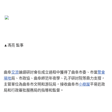
▲馮亮 監事
曲阜
交流
論語研討會在成立過程中獲得了曲阜市委、市當
聚會
場地
局、市政協、曲阜師范年夜學、孔子研討院等鼎力支撐，
主管單位為曲阜市文明和游玩局，接收曲阜市
小樹屋
平易近政
局和行政審批服務局的指導和監督。