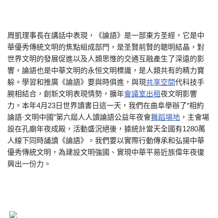
周凱理事長在講話中表現，《論語》是一部東方圣經，它是中
華優秀傳統文明的焦點組成部門，是圣賢前賢的聰明結晶，對
世界文明的發展促進以及人類思惟的交通互融產生了深遠的影
響，論語也是中華文明的永恒文明標識，是人類共有的精力寶
躲。學習和推廣《論語》要與時俱進，與現
共享空間
代科技手
腕相結合，創新文明表現情勢，擴年
會議室出租
夜文明影響
力。本年4月23日世界讀書日這一天，我們在曲阜舉辦了“相約
論語·文明中國”第六屆人人讀論語公益年夜會
舞蹈場地
，主會場
設在孔廟年夜成殿，活動盛況絕後，據統計當天全國有1280萬
人線下同時誦讀《論語》。我們要以實際行動傳承和弘揚中華
優秀傳統文明，為建設文明強國、實現中華平易近族偉年夜復
興出一份力。