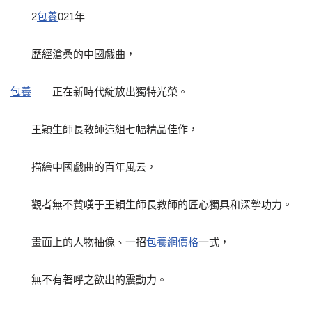
2
包養
021年
歷經滄桑的中國戲曲，
包養
正在新時代綻放出獨特光榮。
王穎生師長教師這組七幅精品佳作，
描繪中國戲曲的百年風云，
觀者無不贊嘆于王穎生師長教師的匠心獨具和深摯功力。
畫面上的人物抽像、一招
包養網價格
一式，
無不有著呼之欲出的震動力。