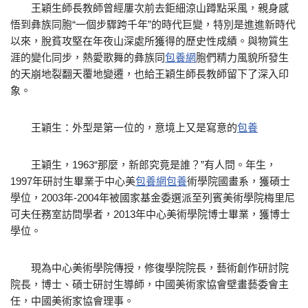
王穎生師長教師曾經屢次前去鉅細涼山蹲點采風，親身感
悟到彝族同胞“一個步驟跨千年”的時代巨變，特別是進進新時代
以來，脫貧攻堅在年夜山深處所獲得的歷史性成績。與物質生
涯的變化同步，熱愛歌舞的彝族同
包養網
胞們精力風貌所發生
的天崩地裂翻天覆地變遷，也給王穎生師長教師留下了深入印
象。
王穎生：外型是第一位的，意境上又是寫意的
包養
王穎生，1963“那麼，新郎究竟是誰？”有人問。年生，
1997年研討生畢業于中心美
包養網
包養
術學院國畫系，獲碩士
學位，2003年-2004年被國家基金委選派至列賓美術學院梅里尼
可夫任務室訪問學者，2013年中心美術學院博士畢業，獲博士
學位。
現為中心美術學院傳授，修復學院院長，藝術創作研討院
院長，博士、碩士研討生導師，中國美術家協會壁畫藝委會主
任，中國美術家協會理事。