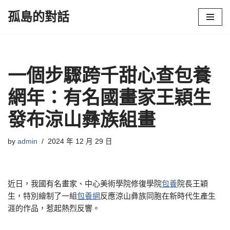
孤島的對話
Skip
to
content
一個步驟跨千甜心查包養
網年：有名國畫家王穎生
發布涼山彝族組畫
by
admin
2024 年 12 月 29 日
近日，我國有名畫家、中心美術學院修復學院
包養
院長王穎
生，特別繪制了一組
包養網
反應涼山彝族同胞在新時代生產生
涯的作品，惹起熱烈反響。