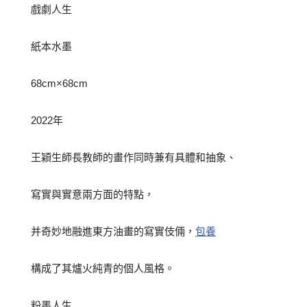
戲劇人生
紙本水墨
68cm×68cm
2022年
王穎生師長教師的畫作同時兼有具體和抽象、
寫實與實意兩方面的特點，
并奇妙地融進東方油畫的寫實伎倆，
包養
構成了其爐火純青的個人風格。
粉墨人生