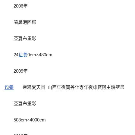
2006年
噴鼻港回歸
亞夏布重彩
24
包養
0cm×480cm
2009年
包養
帝釋梵天圖 山西年夜同善化寺年夜雄寶殿主墻壁畫
亞夏布重彩
508cm×4000cm