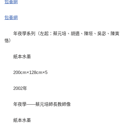
包養網
包養網
年夜學系列（左起：蔡元培、胡適、陳垣、吳宓、陳寅
恪）
紙本水墨
200cm×128cm×5
2002年
年夜學——蔡元培師長教師像
紙本水墨