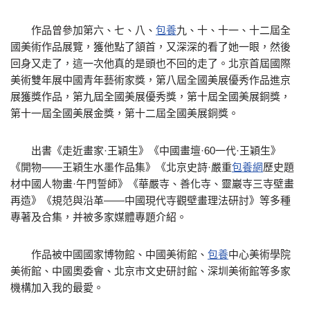
作品曾參加第六、七、八、
包養
九、十、十一、十二屆全
國美術作品展覽，獲他點了頷首，又深深的看了她一眼，然後
回身又走了，這一次他真的是頭也不回的走了。北京首屆國際
美術雙年展中國青年藝術家獎，第八屆全國美展優秀作品進京
展獲獎作品，第九屆全國美展優秀獎，第十屆全國美展銅獎，
第十一屆全國美展金獎，第十二屆全國美展銅獎。
出書《走近畫家·王穎生》《中國畫壇·60一代·王穎生》
《開物——王穎生水墨作品集》《北京史詩·嚴重
包養網
歷史題
材中國人物畫·午門誓師》《華嚴寺、善化寺、靈巖寺三寺壁畫
再造》《規范與沿革——中國現代寺觀壁畫理法研討》等多種
專著及合集，并被多家媒體專題介紹。
作品被中國國家博物館、中國美術館、
包養
中心美術學院
美術館、中國奧委會、北京市文史研討館、深圳美術館等多家
機構加入我的最愛。