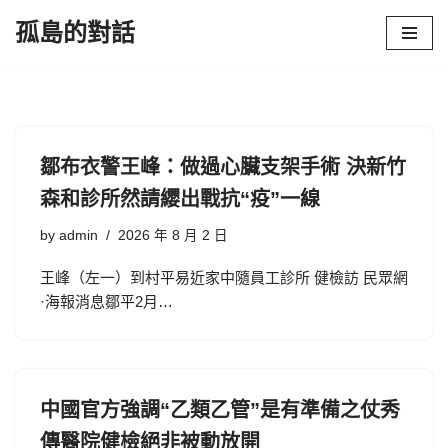
孤島的對話
Skip
to
content
鄒布衣警王峰：做過心臟支架手術 決新竹
森和診所然請纓出戰抗“疫”一線
by
admin
2026 年 8 月 2 日
王峰（左一）到村平易近家中隨員工診所 健檢訪 民眾網
·海報消息鄒平2月…
中國官方強調“乙類乙管”是有準備之仗秀
傳醫院健檢絕非被動放開