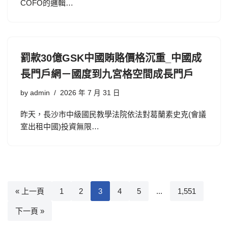
COFO的邏輯…
罰款30億GSK中國賄賂價格沉重_中國成
長門戶網－國度到九宮格空間成長門戶
by
admin
2026 年 7 月 31 日
昨天，長沙市中級國民教學法院依法對葛蘭素史克(會議
室出租中國)投資無限…
« 上一頁
1
2
3
4
5
...
1,551
下一頁 »