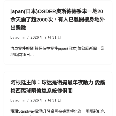
japan(日本)OSDER奧斯德德系車一地20
余天震了超2000次，有人已離開棲身地外
出避險
by
admin
2026 年 7 月 31 日
汽車零件報價 據保時捷零件japan(日本)氣象廳新聞，當
地時間15日…
阿根廷主帥：球迷是衛冕最年夜動力 愛護
梅西踢球瞬億嵐系統傢俱間
by
admin
2026 年 7 月 31 日
甜甜Standway電動升降桌圈被機器轉化為一團團彩虹色