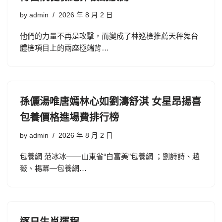
by
admin
2026 年 8 月 2 日
他們的力量不再是攻擊，而變成了林巡檢推薦天秤舞台
體檢項目上的兩座極端背…
孫儷湯唯唐嫣林心如劉濤舒淇 女星昂揚喜
包養價格進場費排行榜
by
admin
2026 年 8 月 2 日
包養網 范冰冰——山東省“白富美”包養網 ；劉詩詩、趙
薇、楊冪—包養網…