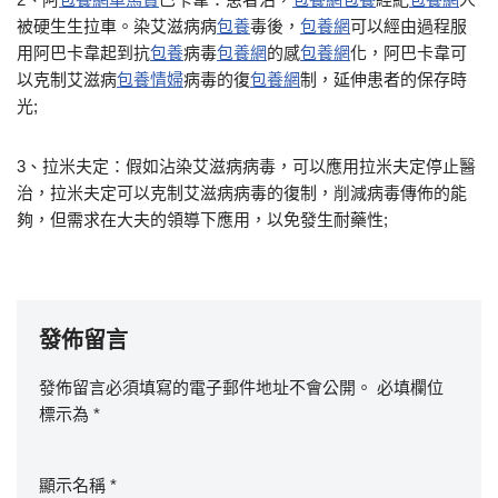
被硬生生拉車。染艾滋病病
包養
毒後，
包養網
可以經由過程服
用阿巴卡韋起到抗
包養
病毒
包養網
的感
包養網
化，阿巴卡韋可
以克制艾滋病
包養情婦
病毒的復
包養網
制，延伸患者的保存時
光;
3、拉米夫定：假如沾染艾滋病病毒，可以應用拉米夫定停止醫
治，拉米夫定可以克制艾滋病病毒的復制，削減病毒傳佈的能
夠，但需求在大夫的領導下應用，以免發生耐藥性;
發佈留言
發佈留言必須填寫的電子郵件地址不會公開。
必填欄位
標示為
*
顯示名稱
*