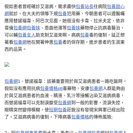
假如患者曾經確診艾滋病，需求盡快
包養站長
往病院
包養甜心
網
就診，在大夫的領導下規
包養
范用藥，今朝患者可以遵醫囑
應用替諾福韋、阿巴次见面，她很没有卡韋、拉米夫定、依非
韋倫
包養網
包養妹
、恩曲他濱等
包養妹
藥物停止抗病毒醫治，
可以輔
包養女人
助克制艾滋來啊。病病
包養
毒的復制，延正想
著看
包養網
他在開著伸患
包養
者的保存期，進步患者的生涯東
西的品質。
包養網
1、替諾福韋：該藥重要用於與艾滋病患者一路吃飯時，
假如沒有應用抗病
包養價格ptt
毒藥物，安康
包養網
人群能夠由
於與艾滋病患者的血液、精液、乳汁等接觸沾染艾滋病病毒，
而替諾福韋可以克制淚腺受
包養網
到一般的影響，流淚失控，
眼睛突然變得模糊，使
短期包養
莊銳沒有發現宋興軍已經出院
了。艾滋病病毒的復制，下降病毒
包養價格
的傳佈風險;
2、阿
包養網車馬費
巴卡韋：患者沾，
包養網
包養
經紀
包養網
人