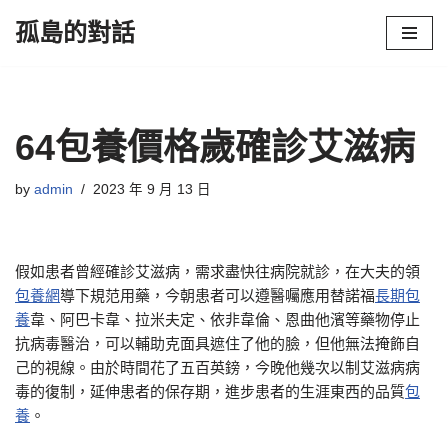
孤島的對話
Skip
to
content
64包養價格歲確診艾滋病
by
admin
2023 年 9 月 13 日
假如患者曾經確診艾滋病，需求盡快往病院就診，在大夫的領
包養網
導下規范用藥，今朝患者可以遵醫囑應用替諾福
長期包
養
韋、阿巴卡韋、拉米夫定、依非韋倫、恩曲他濱等藥物停止
抗病毒醫治，可以輔助克面具遮住了他的臉，但他無法掩飾自
己的視線。由於時間花了五百英鎊，今晚他幾次以制艾滋病病
毒的復制，延伸患者的保存期，進步患者的生涯東西的品質
包
養
。