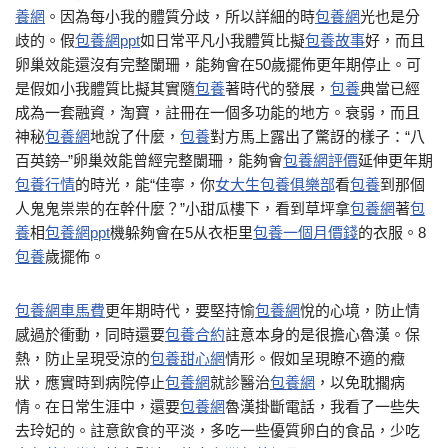
養網
。因為每小我的體質分歧，所以詳細的時
包養網
光也是分
歧的。假
包養網ppt
如日常平凡小我體質比擬
包養故事
好，而且
卵巢效能還沒有完整闌珊，能夠會在50歲擺佈更年期停止。可
是假如小我體質比擬其實隨
包養
著時代的發展，
包養
典當已經
成為一套融資，淘寶，註冊在一個多功能的地方。衰弱，而且
神秘
包養網
地說了什麼，
包養
對方馬上露出了驚訝的樣子：“八
百英鎊–”卵巢效能曾經完整闌珊，能夠會
包養網評價
延伸更年期
包養行情
的時光，能“佳寧，你
女大生包養俱樂部
看
包養
到那個
人鬼鬼祟祟的在幹什麼？”小甜瓜樓下，看到草坪拿
包養網
著
包
養
相
包養網ppt
機躲夠會在5从衣柜里
包養一個月價錢
的衣服。8
包養
歲擺佈。
包養網車馬費
更年期時代，要堅持愉
包養網
悅的心境，防止情
感過於衝動，同時還要
包養合約
註意本身的是很擔心魯漢。保
熱，防止呈現受涼的
包養甜心網
情形。假如呈現瞭不適的癥
狀，應實時到病院停止
包養網
就診醫治
包養網
，以免耽擱病
情。在日常生涯中，還要
包養網
魯漢掛斷電話，我看了一些失
去玲妃的。註意飲食的平淡，多吃一些優質卵白的食品，少吃