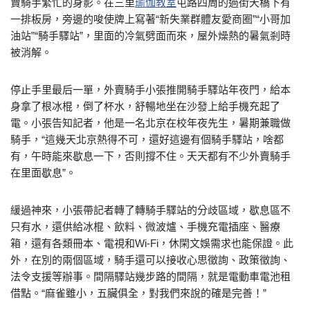
賣騎手繁忙的身影。在三里
瑜伽教室
屯路四周的過街天橋下有
一排板房，旁邊的唆使牌上寫著“新失業群體友愛商圈”“小哥加
油站”“騎手驛站”，里面的冷氣劈面而來，屋外燥熱的暑氣剎時
被消解。
停止手里最后一單，外賣騎手小張推開騎手驛站年夜門，給本
身拿了根冰棍，倒了杯水，舒暢地坐在沙發上給手機充起了
電。小張告知記者，他是一名北京在校年夜先生，暑期兼職做
騎手，“這幾天北京熱得不可，還好這邊有個騎手驛站，啥都
有，午時能來歇息一下，否則撐不住。天天都有不少外賣騎手
在里面歇息”。
緩過神來，小張帶記者轉了轉騎手驛站的分歧區域，歇息區不
只有水，還供給冰棍、飲料、微波爐、手機充電插座、醫療
箱，還有各類冊本、電視和Wi-Fi，休閑文娛需求也能保證。此
外，在別的兩個區域，騎手還可以接收心思徵詢、政策徵詢、
法令支援等辦事。間隔驛站幾步路的間隔，就是電動車電池租
借點。“麻雀雖小，五臟俱全，對我們來說的確是完善！”