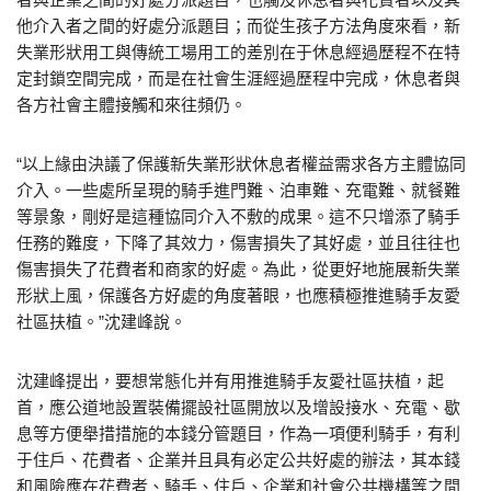
他介入者之間的好處分派題目；而從生孩子方法角度來看，新
失業形狀用工與傳統工場用工的差別在于休息經過歷程不在特
定封鎖空間完成，而是在社會生涯經過歷程中完成，休息者與
各方社會主體接觸和來往頻仍。
“以上緣由決議了保護新失業形狀休息者權益需求各方主體協同
介入。一些處所呈現的騎手進門難、泊車難、充電難、就餐難
等景象，剛好是這種協同介入不敷的成果。這不只增添了騎手
任務的難度，下降了其效力，傷害損失了其好處，並且往往也
傷害損失了花費者和商家的好處。為此，從更好地施展新失業
形狀上風，保護各方好處的角度著眼，也應積極推進騎手友愛
社區扶植。”沈建峰說。
沈建峰提出，要想常態化并有用推進騎手友愛社區扶植，起
首，應公道地設置裝備擺設社區開放以及增設接水、充電、歇
息等方便舉措措施的本錢分管題目，作為一項便利騎手，有利
于住戶、花費者、企業并且具有必定公共好處的辦法，其本錢
和風險應在花費者、騎手、住戶、企業和社會公共機構等之間