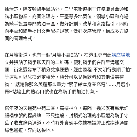
據清楚，除安頓騎手驛站外，三里屯街道相干任務職員牽頭和
諧小區物業、商圈治理方、平臺等多地契位，領導小區和商場
為騎手設置專門的泊車區，做好計劃、改革和道路指引，同時
向平臺和騎手提出文明配送規范，做好次序管理，構成多方協
同的管理格式。
在月壇街道，也有一個“月壇小哥E站”，在這里專門建
講座場地
立并張貼了騎手聊天群的二維碼，便利騎手們在群里溝通交
通。街道還發布了積分兌換運動，經由過程“不文明行動順手拍”
等運動可以兌換必定積分，積分可以兌換飲料和其他優美禮
物。“感謝你那么美還那么盡力”“累了給本身充充電”……月壇小
哥E站墻上的熱心口號也在為騎手們加油打氣。
偌年夜的天通苑中苑二區，高樓林立，每隔十幾米就有顯示詳
細樓棟號的標識牌。不只這般，封鎖式治理的小區還為騎手守
舊了收支綠色通道，不時有外賣騎手依據標識牌正確疾速通關
綠色通道，奔向送餐地。