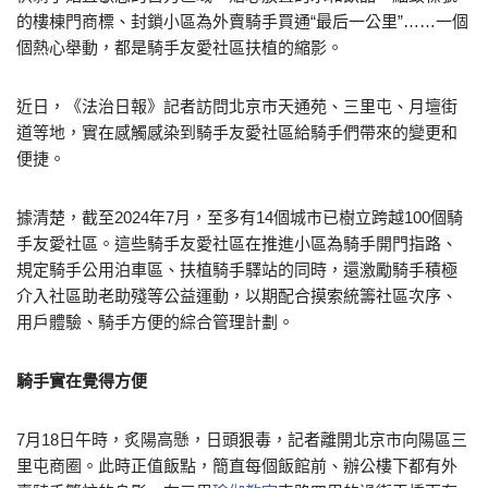
的樓棟門商標、封鎖小區為外賣騎手買通“最后一公里”……一個
個熱心舉動，都是騎手友愛社區扶植的縮影。
近日，《法治日報》記者訪問北京市天通苑、三里屯、月壇街
道等地，實在感觸感染到騎手友愛社區給騎手們帶來的變更和
便捷。
據清楚，截至2024年7月，至多有14個城市已樹立跨越100個騎
手友愛社區。這些騎手友愛社區在推進小區為騎手開門指路、
規定騎手公用泊車區、扶植騎手驛站的同時，還激勵騎手積極
介入社區助老助殘等公益運動，以期配合摸索統籌社區次序、
用戶體驗、騎手方便的綜合管理計劃。
騎手實在覺得方便
7月18日午時，炙陽高懸，日頭狠毒，記者離開北京市向陽區三
里屯商圈。此時正值飯點，簡直每個飯館前、辦公樓下都有外