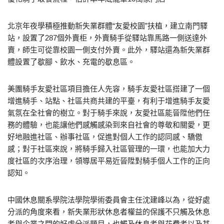
北京年夜學積極推動新失業群體“友愛校園”扶植，建立南門驛
站，設置了287個外賣柜，外賣騎手從驛站靠馬路一側送達外
賣，師生可從靠校園一側支付外賣。此外，驛站還為新失業群
體設置了歇腳、飲水、充電的歇息區。
美團騎手友愛社區項目擔任人先容，騎手友愛社區搭建了一個
增進騎手、站點、社區共商共建的平臺，有利于增進騎手友愛
氣氛在全社會的樹立。對于騎手來說，友愛社區能晉陞他們任
務的體驗，也能讓他們感觸感染到來自社會的尊敬和關愛，更
好地融進社區、辦事社區，促進對個人工作的認同感、驕傲
感；對于社區來說，將騎手歸入社區管理的一環，也能加大力
度社區的次序治理，領導居平易近晉陞對騎手個人工作的正向
認知。
中國休息關系學院法學院學術委員會主任沈建峰以為，從好處
分派的角度來看，新失業形狀休息者權益的保護不只觸及休息
者與企業之間的好處分派題目，也觸及休息者與花費者以及其