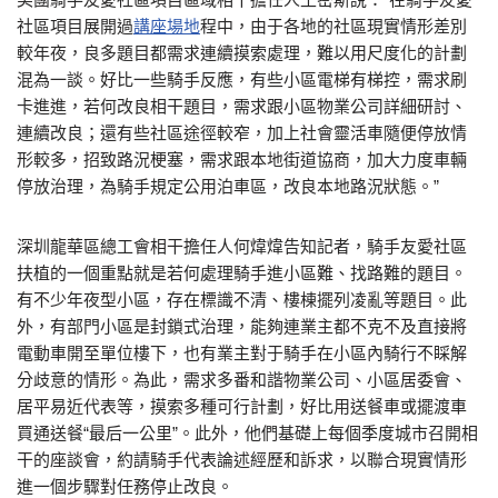
社區項目展開過
講座場地
程中，由于各地的社區現實情形差別
較年夜，良多題目都需求連續摸索處理，難以用尺度化的計劃
混為一談。好比一些騎手反應，有些小區電梯有梯控，需求刷
卡進進，若何改良相干題目，需求跟小區物業公司詳細研討、
連續改良；還有些社區途徑較窄，加上社會靈活車隨便停放情
形較多，招致路況梗塞，需求跟本地街道協商，加大力度車輛
停放治理，為騎手規定公用泊車區，改良本地路況狀態。”
深圳龍華區總工會相干擔任人何煒煒告知記者，騎手友愛社區
扶植的一個重點就是若何處理騎手進小區難、找路難的題目。
有不少年夜型小區，存在標識不清、樓棟擺列凌亂等題目。此
外，有部門小區是封鎖式治理，能夠連業主都不克不及直接將
電動車開至單位樓下，也有業主對于騎手在小區內騎行不睬解
分歧意的情形。為此，需求多番和諧物業公司、小區居委會、
居平易近代表等，摸索多種可行計劃，好比用送餐車或擺渡車
買通送餐“最后一公里”。此外，他們基礎上每個季度城市召開相
干的座談會，約請騎手代表論述經歷和訴求，以聯合現實情形
進一個步驟對任務停止改良。