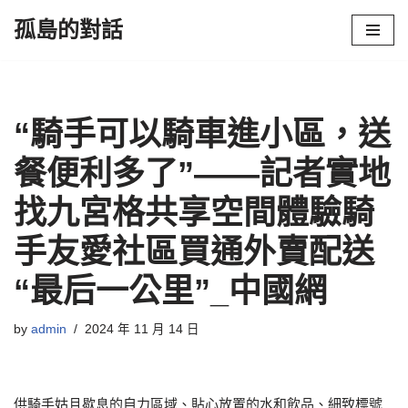
孤島的對話
Skip
to
content
“騎手可以騎車進小區，送
餐便利多了”——記者實地
找九宮格共享空間體驗騎
手友愛社區買通外賣配送
“最后一公里”_中國網
by
admin
2024 年 11 月 14 日
供騎手姑且歇息的自力區域、貼心放置的水和飲品、細致標號