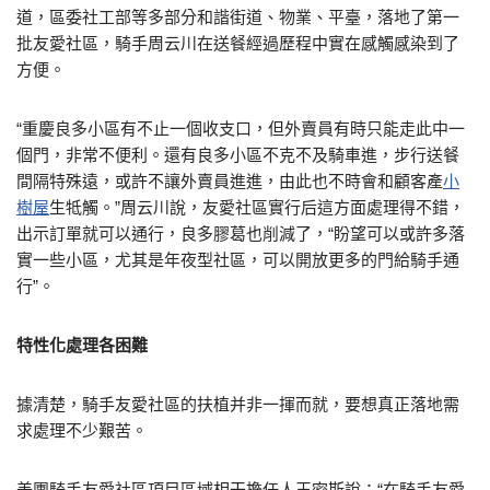
道，區委社工部等多部分和諧街道、物業、平臺，落地了第一
批友愛社區，騎手周云川在送餐經過歷程中實在感觸感染到了
方便。
“重慶良多小區有不止一個收支口，但外賣員有時只能走此中一
個門，非常不便利。還有良多小區不克不及騎車進，步行送餐
間隔特殊遠，或許不讓外賣員進進，由此也不時會和顧客產
小
樹屋
生牴觸。”周云川說，友愛社區實行后這方面處理得不錯，
出示訂單就可以通行，良多膠葛也削減了，“盼望可以或許多落
實一些小區，尤其是年夜型社區，可以開放更多的門給騎手通
行”。
特性化處理各困難
據清楚，騎手友愛社區的扶植并非一揮而就，要想真正落地需
求處理不少艱苦。
美團騎手友愛社區項目區域相干擔任人王密斯說：“在騎手友愛