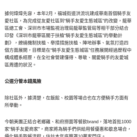
據何煒煒先容，本年2月，福城街道洪流坑建成華南首個騎手友
愛社區，為完成從友愛社區到“騎手友愛生態城區”的改變，龍華
區總工會、深圳市市場監視治理局龍華監管局等相干部分結合
印發《深圳市龍華區關于扶植“騎手友愛生態城區”的舉動計
劃》，繚繞機制扶植、舉措措施扶植、陣地辦事、氣氛打造四
個方面展開，目標是在“騎手友愛生態城區”任務展開經過歷程中
構成體系經歷，在全社會營建懂得、尊敬、關愛騎手的友愛城
區周遭的狀況。
公道分管本錢風險
除社區外，據清楚，在飯館、校園等場合也在方便騎手方面有
所舉動。
今朝美團正結合老鄉雞、和府撈面等餐飲brand，落地首批1000
家“騎手友愛商家”，商家將為騎手們供給用餐優惠和歇息場合，
優化騎手取餐流程，估計本年底籠罩10萬家門店。