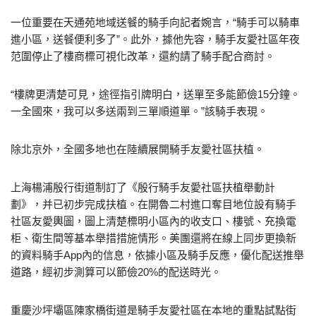
一位重要在天通苑地域送餐的騎手向記者婉言，“騎手可以騎車
進小區，送餐便利多了”。此外，據他先容，騎手友愛社區年夜
范圍停止了樓商標可視化改革，還約請了騎手配合商討。
“樓牌更清楚可見，途徑指引牌明白，送單至多能節儉15分鐘。
一全國來，我可以多送兩到三單順道單。”該騎手表現。
除北京外，全國多地也在陸續展開騎手友愛社區扶植。
上海楊浦殷行街道制訂了《殷行騎手友愛社區扶植舉動計
劃》，并已初步完成扶植。在開魯二村進口奪目地位設有騎手
社區友愛輿圖，圖上清楚標明小區內的收支口、樓號、充換電
柜、衛生間等基本舉措措施情形。美團還將在線上同步更換新
的資料騎手App內的信息，依據小區及騎手反應，優化配送推舉
道路，經初步測算可以節儉20%的配送時光。
重慶沙坪壩區陳家橋街道是騎手友愛社區在本地的重點試點街