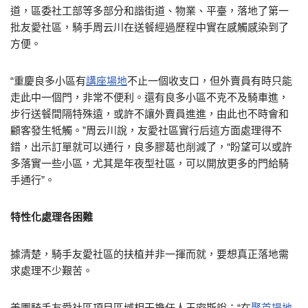
道，區委社工部等多部分和諧街道、物業、平臺，落地了第一
批友愛社區，騎手周云川在送餐經過歷程中實在感觸感染到了
方便。
“重慶良多小區有
講座場地
不止一個收支口，但外賣員有時只能
走此中一個門，非常不便利。還有良多小區不克不及騎車進，
步行送餐間隔特殊遠，或許不讓外賣員進進，由此也不時會和
顧客發生牴觸。”周云川說，友愛社區實行后這方面處理得不
錯，出示訂單就可以通行，良多膠葛也削減了，“盼望可以或許
多落實一些小區，尤其是年夜型社區，可以開放更多的門給騎
手通行”。
特性化處理各困難
據清楚，騎手友愛社區的扶植并非一揮而就，要想真正落地需
求處理不少艱苦。
美團騎手友愛社區項目區域相干擔任人王密斯說：“在
聚首場地