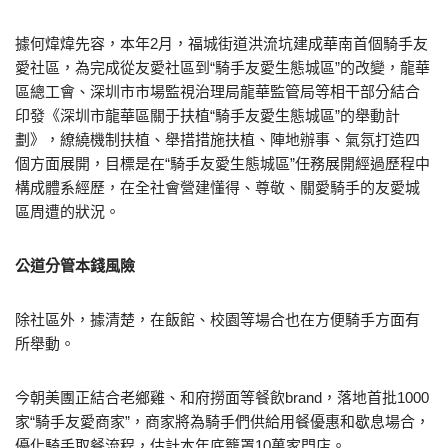
據何煒煒先容，本年2月，福城街道洪流坑建成華南首個騎手友
愛社區，為完成從友愛社區到“騎手友愛生態城區”的改變，龍華
區總工會、深圳市市場監視治理局龍華監管局等相干部分結合
印發《深圳市龍華區關于扶植“騎手友愛生態城區”的舉動計
劃》，繚繞機制扶植、舉措措施扶植、陣地辦事、氣氛打造四
個方面展開，目標是在“騎手友愛生態城區”任務展開經過歷程中
構成體系經歷，在全社會營建懂得、尊敬、關愛騎手的友愛城
區周遭的狀況。
公道分管本錢風險
除社區外，據清楚，在飯館、校園等場合也在方便騎手方面有
所舉動。
今朝美團正結合老鄉雞、和府撈面等餐飲brand，落地首批1000
家“騎手友愛商家”，商家將為騎手們供給用餐優惠和歇息場合，
優化騎手取餐流程，估計本年底籠罩10萬家門店。