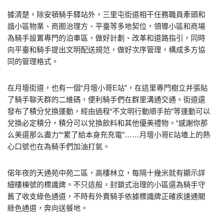
據清楚，除安頓騎手驛站外，三里屯街道相干任務職員牽頭和
諧小區物業、商圈治理方、平臺等多地契位，領導小區和商場
為騎手設置專門的泊車區，做好計劃、改革和道路指引，同時
向平臺和騎手提出文明配送規范，做好次序管理，構成多方協
同的管理格式。
在月壇街道，也有一個“月壇小哥E站”，在這里專門樹立并張貼
了騎手聊天群的二維碼，便利騎手們在群里溝通交通。街道還
發布了積分兌換運動，經由過程“不文明行動順手拍”等運動可以
兌換必定積分，積分可以兌換飲料和其他優美禮物。“感謝你那
么美還那么盡力”“累了給本身充充電”……月壇小哥E站墻上的熱
心口號也在為騎手們加油打氣。
偌年夜的天通苑中苑二區，高樓林立，每隔十幾米就有顯示詳
細樓棟號的標識牌。不只這般，封鎖式治理的小區還為騎手守
舊了收支綠色通道，不時有外賣騎手依據標識牌正確疾速通關
綠色通道，奔向送餐地。