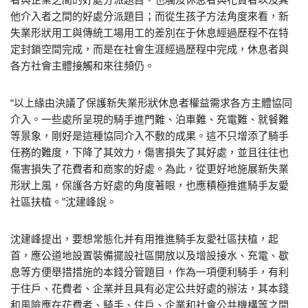
他介入者之間的好處分派題目；而從生孩子方法角度來看，新
失業形狀用工與傳統工場用工的差別在于休息經過歷程不在特
定封鎖空間完成，而是在社會生涯經過歷程中完成，休息者與
各方社會主體接觸和來往頻仍。
“以上緣由決議了保護新失業形狀休息者權益需求各方主體協同
介入。一些處所呈現的騎手進門難、泊車難、充電難、就餐難
等景象，剛好是這種協同介入不敷的成果。這不只增添了騎手
任務的難度，下降了其效力，傷害損失了其好處，並且往往也
傷害損失了花費者和商家的好處。為此，從更好地施展新失業
形狀上風，保護各方好處的角度著眼，也應積極推進騎手友愛
社區扶植。”沈建峰說。
沈建峰提出，要想常態化并有用推進騎手友愛社區扶植，起
首，應公道地設置裝備擺設社區開放以及增設接水、充電、歇
息等方便舉措措施的本錢分管題目，作為一項便利騎手，有利
于住戶、花費者、企業并且具有必定公共好處的辦法，其本錢
和風險應在花費者、騎手、住戶、企業和社會公共機構等之間