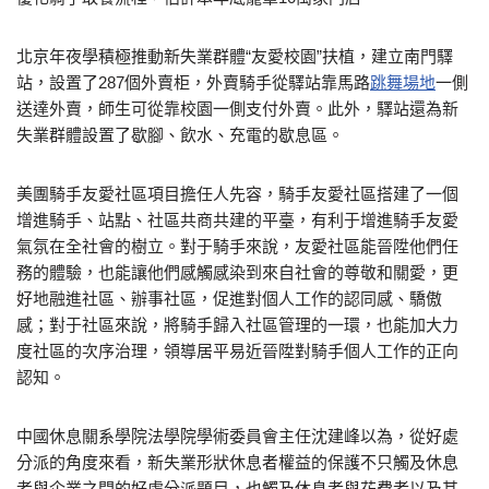
北京年夜學積極推動新失業群體“友愛校園”扶植，建立南門驛
站，設置了287個外賣柜，外賣騎手從驛站靠馬路
跳舞場地
一側
送達外賣，師生可從靠校園一側支付外賣。此外，驛站還為新
失業群體設置了歇腳、飲水、充電的歇息區。
美團騎手友愛社區項目擔任人先容，騎手友愛社區搭建了一個
增進騎手、站點、社區共商共建的平臺，有利于增進騎手友愛
氣氛在全社會的樹立。對于騎手來說，友愛社區能晉陞他們任
務的體驗，也能讓他們感觸感染到來自社會的尊敬和關愛，更
好地融進社區、辦事社區，促進對個人工作的認同感、驕傲
感；對于社區來說，將騎手歸入社區管理的一環，也能加大力
度社區的次序治理，領導居平易近晉陞對騎手個人工作的正向
認知。
中國休息關系學院法學院學術委員會主任沈建峰以為，從好處
分派的角度來看，新失業形狀休息者權益的保護不只觸及休息
者與企業之間的好處分派題目，也觸及休息者與花費者以及其