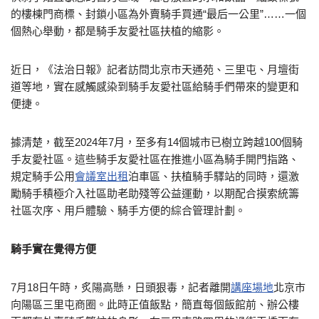
的樓棟門商標、封鎖小區為外賣騎手買通“最后一公里”……一個
個熱心舉動，都是騎手友愛社區扶植的縮影。
近日，《法治日報》記者訪問北京市天通苑、三里屯、月壇街
道等地，實在感觸感染到騎手友愛社區給騎手們帶來的變更和
便捷。
據清楚，截至2024年7月，至多有14個城市已樹立跨越100個騎
手友愛社區。這些騎手友愛社區在推進小區為騎手開門指路、
規定騎手公用
會議室出租
泊車區、扶植騎手驛站的同時，還激
勵騎手積極介入社區助老助殘等公益運動，以期配合摸索統籌
社區次序、用戶體驗、騎手方便的綜合管理計劃。
騎手實在覺得方便
7月18日午時，炙陽高懸，日頭狠毒，記者離開
講座場地
北京市
向陽區三里屯商圈。此時正值飯點，簡直每個飯館前、辦公樓