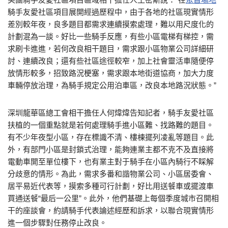
騎手友愛社區項目展開經過歷程中，由于各地的社區現實情形
差別較年夜，良多題目都需求連續摸索處理，難以用尺度化的
計劃混為一談。好比一些騎手反應，有些小區電梯有梯控，需
求刷卡進進，若何改良相干題目，需求跟小區物業公司詳細研
討、連續改良；還有些社區途徑較窄，加上社會靈活車隨便停
放情形較多，招致路況梗塞，需求跟本地街道協商，加大力度
車輛停放治理，為騎手規定公用泊車區，改良本地路況狀態。”
深圳龍華區總工會相干擔任人何煒煒告知記者，騎手友愛社區
扶植的一個重點就是若何處理騎手進小區難、找路難的題目。
有不少年夜型小區，存在標識不清、樓棟擺列凌亂等題目。此
外，有部門小區是封鎖式治理，能夠連業主都不克不及直接將
電動車開至單位樓下，也有業主對于騎手在小區內騎行不睬解
分歧意的情形。為此，需求多番和諧物業公司、小區居委會、
居平易近代表等，摸索多種可行計劃，好比用送餐車或擺渡車
買通送餐“最后一公里”。此外，他們基礎上每個季度城市召開相
干的座談會，約請騎手代表論述經歷和訴求，以聯合現實情形
進一個步驟對任務停止改良。