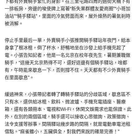
下都有外賣騎手繁忙的身影。在三里屯路四周的過街天橋下有
一排板房，旁邊的唆使牌上寫著“新失業群體友愛商圈”“小哥加
油站”“騎手驛站”，里面的冷氣劈面而來，屋外燥熱的暑氣剎時
被消解。
停止手里最后一單，外賣騎手小張推開騎手驛站年夜門，給本
身拿了根冰棍，倒了杯水，舒暢地坐在沙發上給手機充起了
電。小張告知記者，他是一名北京在校年夜先生，暑期兼職做
騎手，“這幾天北京熱得不可，還好這邊有個騎手驛站，啥都
有，午時能來歇息一下，否則撐不住。天天都有不少外賣騎手
在里面歇息”。
緩過神來，小張帶記者轉了轉騎手驛站的分歧區域，歇息區不
只有水，還供給冰棍、飲料、微波爐、手機充電插座、醫療
箱，還有各類冊本、電視和Wi-Fi，休閑文娛需求也能保證。此
外，在別的兩個區域，騎手還可以接收心思徵詢、政策徵詢、
法令支援等辦事。間隔驛站幾步路的間隔，就是電動車電池租
借點。“麻雀雖小，五臟俱全，對我們來說的確是完善！”