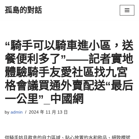
孤島的對話
Skip
to
content
“騎手可以騎車進小區，送
餐便利多了”——記者實地
體驗騎手友愛社區找九宮
格會議買通外賣配送“最后
一公里”_中國網
by
admin
2024 年 11 月 13 日
供騎手姑且歇息的自力區域、貼心放置的水和飲品、細致標號