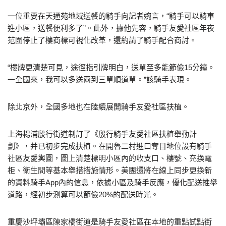
一位重要在天通苑地域送餐的騎手向記者婉言，“騎手可以騎車
進小區，送餐便利多了”。此外，據他先容，騎手友愛社區年夜
范圍停止了樓商標可視化改革，還約請了騎手配合商討。
“樓牌更清楚可見，途徑指引牌明白，送單至多能節儉15分鐘。
一全國來，我可以多送兩到三單順道單。”該騎手表現。
除北京外，全國多地也在陸續展開騎手友愛社區扶植。
上海楊浦殷行街道制訂了《殷行騎手友愛社區扶植舉動計
劃》，并已初步完成扶植。在開魯二村進口奪目地位設有騎手
社區友愛輿圖，圖上清楚標明小區內的收支口、樓號、充換電
柜、衛生間等基本舉措措施情形。美團還將在線上同步更換新
的資料騎手App內的信息，依據小區及騎手反應，優化配送推舉
道路，經初步測算可以節儉20%的配送時光。
重慶沙坪壩區陳家橋街道是騎手友愛社區在本地的重點試點街