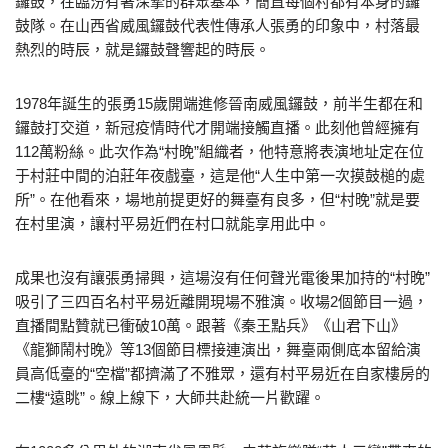
鑼鼓，在臨汾有著深摯的群眾基本，簡直每個村都有本身的鑼
鼓隊。在山西省威風鑼鼓代表性傳承人張勇的印象中，村落最
熱烈的時辰，就是鑼鼓聲響起的時辰。
1978年誕生的張勇15歲開端進修晉南威風鑼鼓，前半生都在和
鑼鼓打交道，新冠疫情時代才開端接觸直播。此刻他曾經擁有
112萬粉絲。此次作為“村晚”組織者，他特意將表演地址定在位
于村莊中間的泊莊年夜戲臺，這是他“人生中第一次摸鼓槌的處
所”。在他看來，場地前提更好的舞臺有良多，但“村晚”就是要
在村里演，讓村平易近們在村口就能享用此中。
成果也沒有讓張勇掃興，這場沒有任何聲光電後果加持的“村晚”
吸引了三四百名村平易近離開現場不雅演。收場2個節目一過，
直播間點贊就已衝破10萬。跟著《秦王點兵》《山君下山》
《龍獅鬧村晚》等13個節目標接連演出，舞臺兩側底本留給演
員高低臺的“空檔”都擠滿了不雅眾，還有村平易近在自家樓房的
二樓“遠眺”。線上線下，大師共赴統一片歡躍。