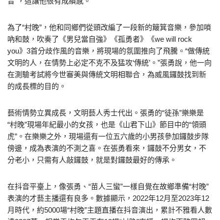
音”，這讓他很有成績感。
為了“村晚”，他和同鄉們從頭改編了一段新的簸箕音樂，參加嗩
吶和鼓，吹奏了《男兒當自強》《孤勇者》《we will rock
you》3首分歧作風的音樂，將現場的氛圍推向了飛騰。“做傳統
文明的人，在情勢上必定不克不及猛攻‘傳統’。”張勇說，他一向
在測驗考試將今世審美與傳統文明相聯合，為威風鑼鼓找到新
的成長標的目的。
藝術情勢立異成長，文明藝人秀士代出。張勇的“徒孫”樂樂是
“村晚”現場年紀最小的女孩，也是《山君下山》節目中的“領頭
虎”。在樂樂之外，現場還有一位五六歲的小男孩參加鑼鼓步隊
傍邊，成為表演的不測之喜。在張勇看來，鑼鼓不分男女，不
分老小，只需有人敲鑼鼓，就是對鑼鼓最好的傳承。
在抖音平臺上，像張勇、“苗人三蠻”一樣自覺在故鄉準備“村晚”
表演的才藝主播還有良多。數據顯示，2022年12月至2023年12
月時代，約5000場“村晚”主題直播在抖音演出，累計不雅看人數