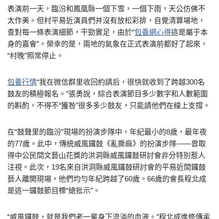
表演前一天，臨汾和鳳凰縣一個下雪，一個下雨，天公仿佛不
太作美。但村平易近演員們并沒有放松彩排，自覺清算場地，
查對每一條表演細節，干勁實足，由於“
包養網心得
這是屬于本
身的嘉會”。榮幸的是，兩地的氣象在正式表演前都好了起來，
“村晚”照常停止。
包養行情
“我在微信群里收回約請后，很快就收到了跨越300名
鼓友的積極報名。”張勇說，綜合表演節目多少數字和人數範圍
的斟酌，不得不“獲咎”很多多少鼓友，只能請他們在線上支撐。
在“鼓聲里的臨汾”現場的扮演步隊中，年紀最小的8歲，最年夜
的77歲。此中，傳統威風鑼鼓《亂撕麻》的扮演步隊——曾取
得中公民間文藝山花獎的洪洞縣威風鑼鼓研討會非分特別惹人
注視。此次，19名來自洪洞縣威風鑼鼓研討會的平易近間鑼鼓
藝人離開現場，他們均勻年紀跨越了60歲。66歲的會長程北成
是這一鑼鼓節目標“總批示”。
“威風鑼鼓，就是我們老一輩身下流淌的血液。”程北成進修傳承