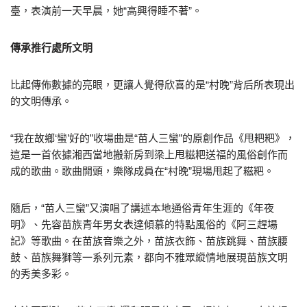
臺，表演前一天早晨，她“高興得睡不著”。
傳承推行處所文明
比起傳佈數據的亮眼，更讓人覺得欣喜的是“村晚”背后所表現出
的文明傳承。
“我在故鄉‘蠻’好的”收場曲是“苗人三蠻”的原創作品《甩粑粑》，
這是一首依據湘西當地搬新房到梁上甩糍粑送福的風俗創作而
成的歌曲。歌曲開頭，樂隊成員在“村晚”現場甩起了糍粑。
隨后，“苗人三蠻”又演唱了講述本地通俗青年生涯的《年夜
明》、先容苗族青年男女表達傾慕的特點風俗的《阿三趕場
記》等歌曲。在苗族音樂之外，苗族衣飾、苗族跳舞、苗族腰
鼓、苗族舞獅等一系列元素，都向不雅眾縱情地展現苗族文明
的秀美多彩。