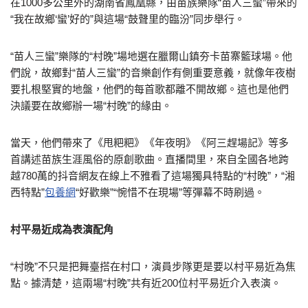
在1000多公里外的湖南省鳳凰縣，由苗族樂隊“苗人三蠻”帶來的
“我在故鄉‘蠻’好的”與這場“鼓聲里的臨汾”同步舉行。
“苗人三蠻”樂隊的“村晚”場地選在臘爾山鎮夯卡苗寨籃球場。他
們說，故鄉對“苗人三蠻”的音樂創作有側重要意義，就像年夜樹
要扎根堅實的地盤，他們的每首歌都離不開故鄉。這也是他們
決議要在故鄉辦一場“村晚”的緣由。
當天，他們帶來了《甩粑粑》《年夜明》《阿三趕場記》等多
首講述苗族生涯風俗的原創歌曲。直播間里，來自全國各地跨
越780萬的抖音網友在線上不雅看了這場獨具特點的“村晚”，“湘
西特點”
包養網
“好歡樂”“惋惜不在現場”等彈幕不時刷過。
村平易近成為表演配角
“村晚”不只是把舞臺搭在村口，演員步隊更是要以村平易近為焦
點。據清楚，這兩場“村晚”共有近200位村平易近介入表演。