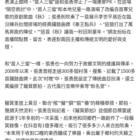
表演正酣時，“苗人三蠻”還和張勇停止了一場連麥PK。在這場
“隔空商討”中，“苗人三蠻”和本地兒童一路演唱了改編自苗寨兒
歌的原創歌曲《秋》；張勇則吹奏了一首展示李世平易近在臨
汾練兵壯闊排場的經典鑼鼓曲牌《秦王點兵》。“這鼓打出了萬
馬奔跑的陣仗。”“這首《秋》讓我一秒回到童年。”網友紛紜在
直播間點贊、留言，表達對兩田主播和傳統文明的愛好與支
撐。
和“苗人三蠻”一樣，張勇也一向努力于故鄉文明的維護與傳承。
2008年以來，張勇曾經走過300多個村落，搜集、記載了1500多
首鑼鼓曲牌。此次“村晚”中，張勇既設定了傳統曲目扮演，還立
異編排了簸箕節拍、古代風行音樂伴奏等“新名堂”。
簸箕里放上黃豆，聯合“搖”“簸”“篩”“掂”“壘”的稼穡舉措，節拍、
聲調天然流利。張勇告知記者，《簸箕節拍》這個節目標靈感
起源于1年多前的一次采風，后來他和同鄉們一路創作了一段簸
箕錄像，在抖音有1億多曝光，吸引了很多多少人來合拍吹奏，
“本來用于收割口糧的東西釀成了樂器，奏出屬于鄉村的天籟之