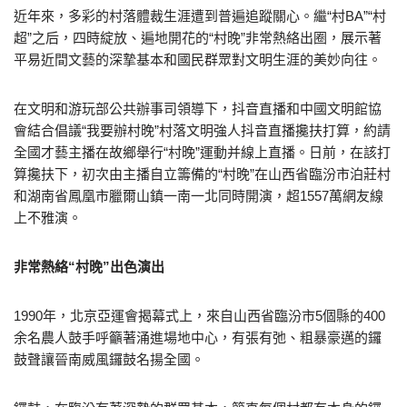
近年來，多彩的村落體裁生涯遭到普遍追蹤關心。繼“村BA”“村
超”之后，四時綻放、遍地開花的“村晚”非常熱絡出圈，展示著
平易近間文藝的深摯基本和國民群眾對文明生涯的美妙向往。
在文明和游玩部公共辦事司領導下，抖音直播和中國文明館協
會結合倡議“我要辦村晚”村落文明強人抖音直播攙扶打算，約請
全國才藝主播在故鄉舉行“村晚”運動并線上直播。日前，在該打
算攙扶下，初次由主播自立籌備的“村晚”在山西省臨汾市泊莊村
和湖南省鳳凰市臘爾山鎮一南一北同時開演，超1557萬網友線
上不雅演。
非常熱絡“村晚”出色演出
1990年，北京亞運會揭幕式上，來自山西省臨汾市5個縣的400
余名農人鼓手呼籲著涌進場地中心，有張有弛、粗暴豪邁的鑼
鼓聲讓晉南威風鑼鼓名揚全國。