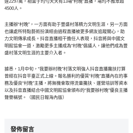
達2297萬，相當于均勻天天有13場“村晚”直播，場均不雅眾超
4500人。
主播辦“村晚”，一方面有助于豐盛村落精力文明生涯，另一方面
也讓處所特點藝術扮演經由過程直播被更多網友追蹤關心，助
力文明傳承成長。抖音直播相干擔任人表現，抖音將與中國文
明館協會一道，激勵更多主播成為“村晚”倡議人，讓他們成為豐
盛村落文明生涯的主要介入者。
據悉，1月中旬，“我要辦村晚”村落文明強人抖音直播攙扶打算
曾經在抖音平臺正式上線。報名勝利的優質“村晚”直播內在的事
務及優良“村晚”主播，將無機會取得流量攙扶、運營培訓等資本
以及抖音直播結合中國文明館協會頒布的“我要辦村晚”優良主播
聲譽稱號。（國民日報海內版）
發佈留言