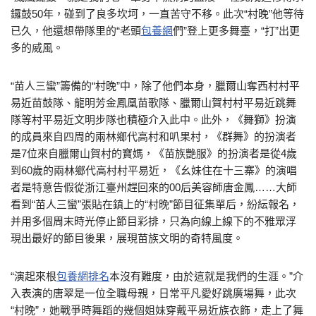
鑼鼓50年，碰到了良多坎坷，一直苦守不移。此次“村晚”他等待
已久，他還想帶隊里的“老頭
包養網
們”登上更多舞臺，“打”出更
多的威風。
“苗人三蠻”籌備的“村晚”中，除了他們本身，臘爾山奪西村村平
易近苗鼓隊、龍明芳金鳳凰苗歌隊、臘爾山賀村村平易近跳舞
隊等村平易近文明步隊也積極介入此中。此外，《舞獅》扮演
的成員來自四周的兩林鄉代高村和叭果村，《群舞》的扮演者
是7位來自臘爾山賀村的寶媽，《苗族艷服》的扮演者是從4歲
到60歲的兩林鄉代高村村平易近，《幺妹住在十三寨》的演唱
者是特意告假從浙江臺州趕回來的00后美容師唐金鳳……大師
看到“苗人三蠻”張貼在鎮上的“村晚”節目征集單后，紛紜報名，
并用多個周末時光停止節目彩排，只為向線上線下的不雅眾浮
現出最好的節目後果，展現苗族文明的奇特風度。
“演起來根
包養網排名
本沒有難度，由於這就是我們的生涯。”介
入表演的唐翠是一位全職母親，日常平凡愛好跳廣場舞，此次
“村晚”，她戰爭時舞蹈的幾個姐妹穿戴平易近族衣飾，走上了舞