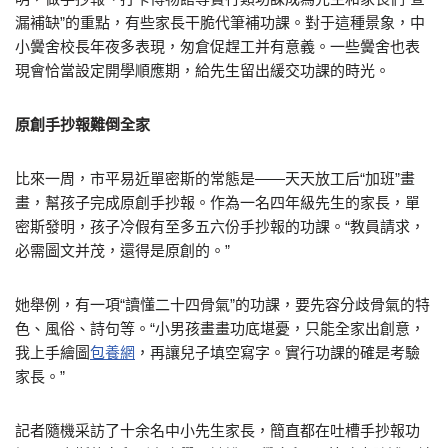
漏補缺”的重點，有些家長干脆代筆補功課。對于這種景象，中
小黌舍校長年夜多表現，匆倉促趕工并有意義。一些黌舍也表
現會恰當設定開學順應期，給先生留出緩交功課的時光。
原創手抄報難倒全家
比來一周，市平易近單密斯的常態是——天天放工后“加班”畫
畫，幫孩子完成原創手抄報。作為一名四年級先生的家長，單
密斯發明，孩子冷假有至多五六份手抄報的功課。“教員請求，
必需圖文并茂，還得是原創的。”
她舉例，有一項“讀懂二十四骨氣”的功課，要先容分歧骨氣的特
色、風俗、詩句等。“小男孩畫畫功底堪憂，只能全家出創意，
我上手繪圖
包養網
，再讓兒子填空寫字。實行功課的確是考驗
家長。”
記者隨機采訪了十余名中小先生家長，簡直都在吐槽手抄報功