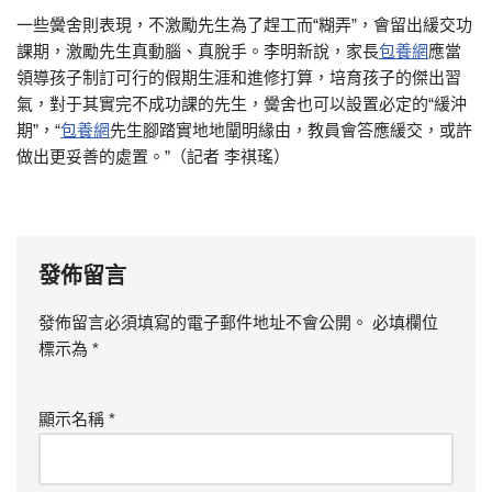
一些黌舍則表現，不激勵先生為了趕工而“糊弄”，會留出緩交功
課期，激勵先生真動腦、真脫手。李明新說，家長
包養網
應當
領導孩子制訂可行的假期生涯和進修打算，培育孩子的傑出習
氣，對于其實完不成功課的先生，黌舍也可以設置必定的“緩沖
期”，“
包養網
先生腳踏實地地闡明緣由，教員會答應緩交，或許
做出更妥善的處置。”（記者 李祺瑤）
發佈留言
發佈留言必須填寫的電子郵件地址不會公開。
必填欄位
標示為
*
顯示名稱
*