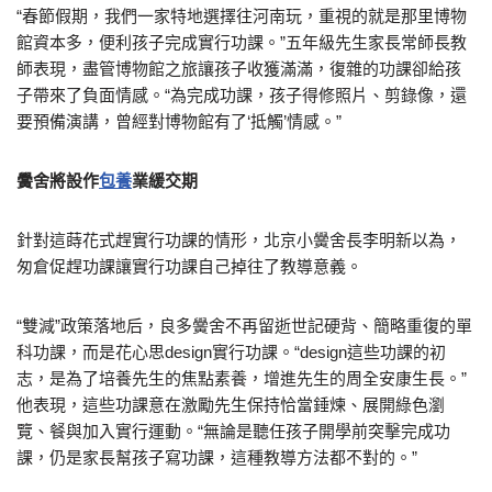
“春節假期，我們一家特地選擇往河南玩，重視的就是那里博物
館資本多，便利孩子完成實行功課。”五年級先生家長常師長教
師表現，盡管博物館之旅讓孩子收獲滿滿，復雜的功課卻給孩
子帶來了負面情感。“為完成功課，孩子得修照片、剪錄像，還
要預備演講，曾經對博物館有了‘抵觸’情感。”
黌舍將設作
包養
業緩交期
針對這蒔花式趕實行功課的情形，北京小黌舍長李明新以為，
匆倉促趕功課讓實行功課自己掉往了教導意義。
“雙減”政策落地后，良多黌舍不再留逝世記硬背、簡略重復的單
科功課，而是花心思design實行功課。“design這些功課的初
志，是為了培養先生的焦點素養，增進先生的周全安康生長。”
他表現，這些功課意在激勵先生保持恰當錘煉、展開綠色瀏
覽、餐與加入實行運動。“無論是聽任孩子開學前突擊完成功
課，仍是家長幫孩子寫功課，這種教導方法都不對的。”