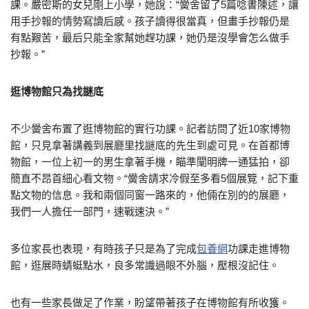
課。嚴密斯的女兒剛上小學，她說：“黌舍留了5篇唸書陳述，讓
用手抄報的情勢寫讀后感。孩子讀得很當真，但畫手抄報仍是
有點艱苦，最后只能全家幫她趕功課，她仍是沒學會怎么做手
抄報。”
逛博物館只為找謎底
不少黌舍布置了逛博物館的實行功課。記者訪問了近10家博物
館，只見拿著講義到展廳里找謎底的先生到處可見。在首都博
物館，一位上初一的男生拿著手機，瞄準闡明牌一通猛拍，卻
簡直不昂首細心看文物。“黌舍請求冷假至多看5個展覽，記下重
點文物的信息。我和兩個同窗一路來的，他倆在別的的展廳，
我們一人擔任一部門，速戰速決。”
多位家長也表現，有時孩子只是為了完成
包養網
功課走進博物
館，逛展時蜻蜓點水，良多常識過眼不外腦，壓根沒記住。
也有一些家長做足了作業，盼望帶著孩子在博物館有所收獲。