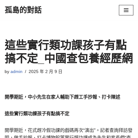
孤島的對話
Skip
to
content
這些實行類功課孩子有點
搞不定_中國查包養經歷網
by
admin
2025 年 2 月 9 日
開學期近，中小先生在家人輔助下趕工手抄報、打卡陳述
這些實行類功課孩子有點搞不定
開學期近，花式趕冷假功課的戲碼再次“演出”。記者查詢拜訪發
明，做手抄報、打卡博物館等實行類功課成為先生和家長們“查