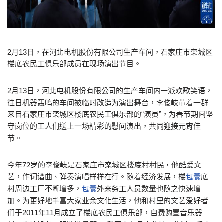
2月13日，在河北电机股份有限公司生产车间，石家庄市栾城区
楼底农民工俱乐部成员在现场演出节目。
2月13日，河北电机股份有限公司的生产车间内一派欢歌笑语，
往日机器轰鸣的车间被临时改造为演出舞台，李俊岐带着一群
来自石家庄市栾城区楼底农民工俱乐部的“演员”，为春节期间坚
守岗位的工人们送上一场精彩的慰问演出，共同迎接元宵佳
节。
今年72岁的李俊岐是石家庄市栾城区楼底村村民，他酷爱文
艺，作词谱曲、弹奏演唱样样在行。随着经济发展，楼
包養
底
村周边工厂不断增多，
包養
外来务工人员数量也随之快速增
加。为更好地丰富大家业余文化生活，他和村里的文艺爱好者
们于2011年11月成立了楼底农民工俱乐部，自费购置音乐器