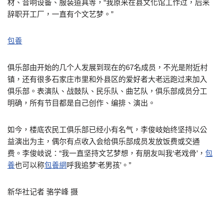
材、音响设备、服装道具等，“我原来在县文化馆工作过，后来
辞职开工厂，一直有个文艺梦。”
包養
俱乐部由开始的几个人发展到现在的67名成员，不光是附近村
镇，还有很多石家庄市里和外县区的爱好者大老远跑过来加入
俱乐部。表演队、战鼓队、民乐队、曲艺队，俱乐部成员分工
明确，所有节目都是自己创作、编排、演出。
如今，楼底农民工俱乐部已经小有名气，李俊岐始终坚持以公
益演出为主，偶尔有点收入会给俱乐部成员发放饭费或交通
费。李俊岐说：“我一直坚持文艺梦想，有朋友叫我‘老戏骨’，
包
養
也可以称
包養網
呼我追梦‘老男孩’。”
新华社记者 骆学峰 摄