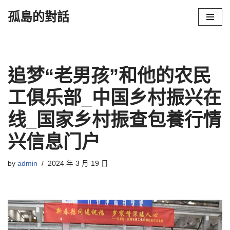
孤島的對話
Skip
to
content
追梦“老男孩”和他的农民
工俱乐部_中国乡村振兴在
线_国家乡村振查包養行情
兴信息门户
by
admin
2024 年 3 月 19 日