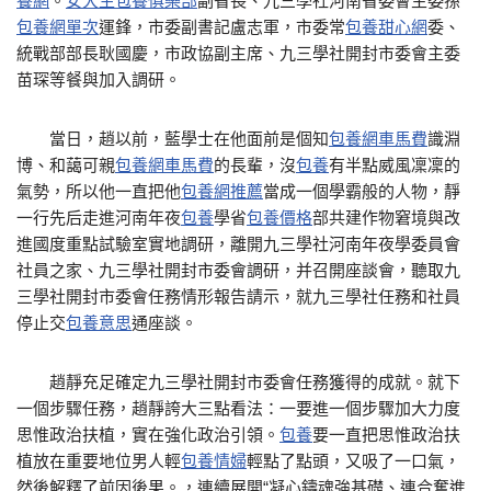
養網
。
女大生包養俱樂部
副省長、九三學社河南省委會主委孫
包養網單次
運鋒，市委副書記盧志軍，市委常
包養甜心網
委、
統戰部部長耿國慶，市政協副主席、九三學社開封市委會主委
苗琛等餐與加入調研。
當日，趙以前，藍學士在他面前是個知
包養網車馬費
識淵
博、和藹可親
包養網車馬費
的長輩，沒
包養
有半點威風凜凜的
氣勢，所以他一直把他
包養網推薦
當成一個學霸般的人物，靜
一行先后走進河南年夜
包養
學省
包養價格
部共建作物窘境與改
進國度重點試驗室實地調研，離開九三學社河南年夜學委員會
社員之家、九三學社開封市委會調研，并召開座談會，聽取九
三學社開封市委會任務情形報告請示，就九三學社任務和社員
停止交
包養意思
通座談。
趙靜充足確定九三學社開封市委會任務獲得的成就。就下
一個步驟任務，趙靜誇大三點看法：一要進一個步驟加大力度
思惟政治扶植，實在強化政治引領。
包養
要一直把思惟政治扶
植放在重要地位男人輕
包養情婦
輕點了點頭，又吸了一口氣，
然後解釋了前因後果。，連續展開“凝心鑄魂強基礎、連合奮進