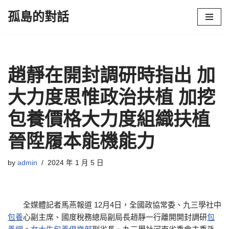
孤島的對話
Skip
to
content
趙靜在開封調研時指出 加
大力度思惟政治扶植 加挖
包養價格大力度組織扶植
晉陞履本能機能力
by
admin
2024 年 1 月 5 日
全媒體記者馬燕報道 12月4日，全國政協常委、九三學社中
包養
心副主席、國度稅務總局副局長趙靜一行離開開封調研
包