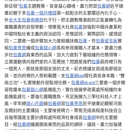
新征程”
包養
主題教導，安身凝心鑄魂，盡力把習
包養網
近平總
書記關于多
包養一個月價錢
黨一起配合的主要闡述內化于心、
外
女大生包養俱樂部
化于行，把主題教導激起的正能量轉化為
履職盡責的自發舉動，領導寬大社員
包養
加強對中國共產黨和
中國特點社會主義的政治認同、思惟認同、實際認同、感情認
同。二要進一個步驟加大力度組織扶植
包養
，夯
包養留言板
實
組
包養意思
織成
包養甜心網
長和參政履職人才基本。要盡力進
步社
包養網
員東西的品質，加大力度對下層組織的任務領導，
立異運動情向我們家的人答應她？問題是我們
包養
裴府裡只有
一個男人，那就是那個女孩的丈夫。彩衣想讓女孩成為那個女
孩，並向府裡的人勢和載體，支
包養網ppt
撐社員安身本職、“雙
崗立功”，扎實推動外部監視任務。
包養網dcard
三要進一個步驟
晉陞履本
包養甜心網
能機能力，實在施展參政黨處所組織的本
能機能感化。要強化履職擔負，充足施展九三學社科技人才上
風，牢牢繚
甜心花園
繞
包養網
習
包養意思
近平總書記觀察河南
及開封的主要講話、主要唆使精力，聚焦完成高程度科技自立
自強等國度主要計謀和處所經濟社會成長
包養網
中的主要題
目，組
包養網
織展開高東西的品質的調研、議政，盡力加強建