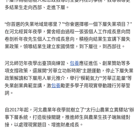
多結業生走向西部、走進下層。
“你首選的失業地域是哪里？”“你會選擇哪一個下層失業項目？”
在河北經貿年夜學，黌舍經由過程一張張個人工作成長意向問
卷剖析年夜先生個人工作成長意向，積極向結業生宣講下層失
業政策，領導結業生建立家國情懷，到下層往，到西部往。
河北師范年夜學出臺頂崗練習、
包養
應征進伍、創業贊助等多
項支撐政策，還展開“芳華立功新時期”主題運動，停止下層失業
政策解讀和下層用人單元推介，舉行“模範氣力”“芳華正能量”等
失業創業典範宣講，激
包養
勵更多學子用現實舉動踐行芳華誓
詞。
自2017年起，河北農業年夜學就樹立了“太行山農業立異驛站”辦
事下層系統，打造銜接關鍵，推進師生與農業生孩子端無縫對
接，以處理現實題目、增進財產成長。