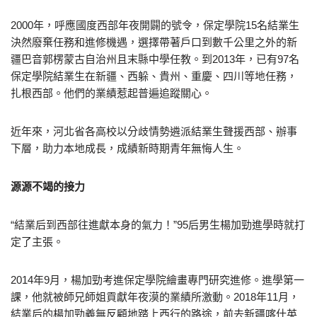
2000年，呼應國度西部年夜開闢的號令，保定學院15名結業生
決然廢棄任務和進修機遇，選擇帶著戶口到數千公里之外的新
疆巴音郭楞蒙古自治州且末縣中學任教。到2013年，已有97名
保定學院結業生在新疆、西躲、貴州、重慶、四川等地任務，
扎根西部。他們的業績惹起普遍追蹤關心。
近年來，河北省各高校以分歧情勢遴派結業生聲援西部、辦事
下層，助力本地成長，成績新時期青年無悔人生。
源源不竭的接力
“結業后到西部往進獻本身的氣力！”95后男生楊加勁進學時就打
定了主張。
2014年9月，楊加勁考進保定學院繪畫專門研究進修。進學第一
課，他就被師兄師姐貢獻年夜漠的業績所激動。2018年11月，
結業后的楊加勁義無反顧地踏上西行的路途，前去新疆喀什英