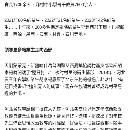
舍長1700余人、鄉村中小學骨干教員7600余人。
2021年80名結業生、2022年21名結業生、2023年42名結業
生……十年來，200多名保定學院結業生奔赴西部下層，扎根新
疆、西躲、廣西、云南、甘肅、四川等地。
領導更多結業生走向西部
天剛蒙蒙亮，新疆喀什岳普湖縣艾西曼鎮協調村黨支部書記胡
李楊就開端了“逐日打卡”，檢討村里的衛生情形。2019年，河北
農業年夜學結業生胡李楊廢棄了北京任務的機遇奔赴喀什。“有
題目找書記”“這年青人能成事”，現在在協調村曾經成為村平易
近的共鳴。
河北省教導廳相干擔任人先容，河北各高校以保定學院西部支
教優良結業生群體為模範，當真進修、總結、提煉出了對年夜
先生停止思惟政治教導的好經歷、好做法，把聲援西部、辦事
下層作為樹德樹人和思政教導的主要內在的事務，教導領導更