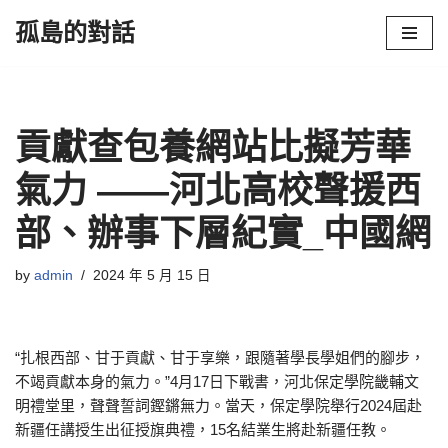
孤島的對話
Skip
to
content
貢獻查包養網站比擬芳華
氣力 ——河北高校聲援西
部、辦事下層紀實_中國網
by
admin
2024 年 5 月 15 日
“扎根西部、甘于貢獻、甘于享樂，跟隨著學長學姐們的腳步，
不竭貢獻本身的氣力。”4月17日下戰書，河北保定學院畿輔文
明禮堂里，聲聲誓詞鏗鏘無力。當天，保定學院舉行2024屆赴
新疆任講授生出征授旗典禮，15名結業生將赴新疆任教。