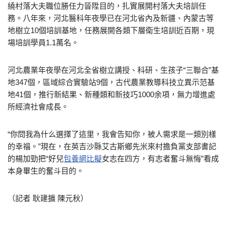
繞村落大夫職位勝任力晉陞目的，扎實展開村落大夫培訓任
務。八年來，河北醫科年夜學已在河北省內及新疆、內蒙古等
地樹立10個培訓基地，任務展開各類下層衛生培訓近百期，現
場培訓學員1.1萬名。
河北農業年夜學在河北全省樹立講授、科研、生孩子“三聯合”基
地347個，區域綜合實驗站9個，古代農業教導科技立異示范基
地41個，推行新結果、新種類和新技巧1000余項，無力增進處
所經濟社會成長。
“你問我為什么選擇了這里，我會告知你，被人需求是一類別樣
的幸福。”現在，在英吉沙縣艾古斯鄉先米來村擔負黨支部書記
的楊加勁把“好兒
包養網比擬
女志在四方，有志者奮斗無悔”看成
本身畢生的奮斗目的。
（記者 耿建擴 陳元秋）