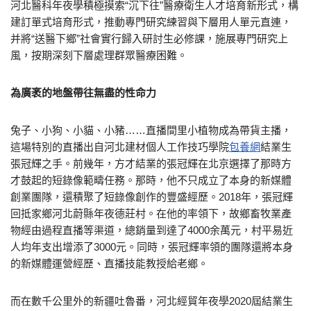
河北醫科年夜學積極摸索“沉下往”醫療衛生人才培育新形式，構
建訂單式培育形式，推動專門研究練習與下層用人單元直連，
并將“送醫下鄉”社會實行歸入研討生必修課，施展專門研究上
風，按期深刻下層處理群眾醫療困難。
為廣袤的地盤帶往無盡的性命力
兔子、小狗、小貓、小豬……直播間里小植物成為帶貨主播，
這場特別的直播出自河北建材個人工作技巧學院
包養網
結業生
張冠輝之手。前幾年，方才結業的張冠輝在北京選擇了那時方
才鼓起的短錄像範疇任務。那時，他不只成立了本身的新媒體
創業團隊，還積聚了短錄像創作的豐盛經歷。2018年，張冠輝
回抵家鄉河北蔚縣年夜德莊村。在他的率領下，故鄉畜牧業產
物經由過程直播等渠道，總銷量到達了4000余萬元，村平易近
人均年支出增添了3000元。同時，張冠輝率領的團隊還將本身
的新媒體運營經歷、直播技能教授給老鄉。
而在數千公里外的新疆吐魯番，河北經貿年夜學2020屆結業生