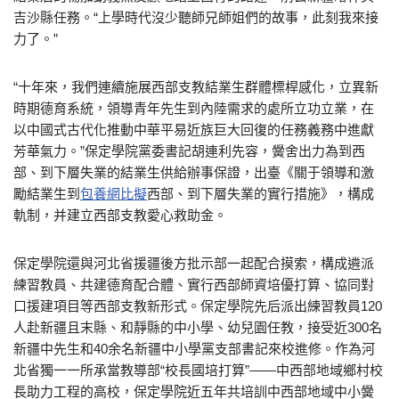
吉沙縣任務。“上學時代沒少聽師兄師姐們的故事，此刻我來接
力了。”
“十年來，我們連續施展西部支教結業生群體標桿感化，立異新
時期德育系統，領導青年先生到內陸需求的處所立功立業，在
以中國式古代化推動中華平易近族巨大回復的任務義務中進獻
芳華氣力。”保定學院黨委書記胡連利先容，黌舍出力為到西
部、到下層失業的結業生供給辦事保證，出臺《關于領導和激
勵結業生到
包養網比擬
西部、到下層失業的實行措施》，構成
軌制，并建立西部支教愛心救助金。
保定學院還與河北省援疆後方批示部一起配合摸索，構成遴派
練習教員、共建德育配合體、實行西部師資培優打算、協同對
口援建項目等西部支教新形式。保定學院先后派出練習教員120
人赴新疆且末縣、和靜縣的中小學、幼兒園任教，接受近300名
新疆中先生和40余名新疆中小學黨支部書記來校進修。作為河
北省獨一一所承當教導部“校長國培打算”——中西部地域鄉村校
長助力工程的高校，保定學院近五年共培訓中西部地域中小黌