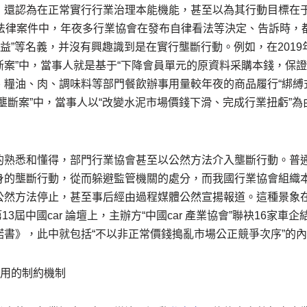
，還認為在正常實行行業治理本能機能，甚至以為其行動目標在
法律案件中，年夜多行業協會在發布自律看法等決定、告訴時，都
權益”等名義，并沒有興趣識到是在實行壟斷行動。例如，在2019
案”中，當事人就是基于“下降會員單元的原資料采購本錢，保證
、糧油、肉、調味料等部門餐飲辦事用量較年夜的商品履行“綁縛
壟斷案”中，當事人以“改變水泥市場價錢下滑、完成行業扭虧”
的熟悉和懂得，部門行業協會甚至以公然方法介入壟斷行動。普
身的壟斷行動，從而躲避監管機關的處分，而我國行業協會組織
公然方法停止，甚至事后經由過程媒體公然宣揚報道。這種景象
13屆中國car 論壇上，主辦方“中國car 產業協會”聯袂16家車企
諾書》，此中就包括“不以非正常價錢搗亂市場公正競爭次序”的
有用的制約機制