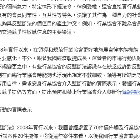
管的彌補氣力，特定情形下經法令、律例受權，還會直接實行某
具有的會員同業性、互益性等特色，決議了其作為一種自力的社
能夠與反壟斷法的價值目的產生沖突。例如，行業協會不難為會
間交通競爭性敏感信息的主要渠道。
08年實行以來，在領導和規范行業協會更好地施展自律本能機能
主要感化。不外，跟著我國經濟敏捷成長，運營者的市場行動與
不竭變更之中，有些行業協會的反壟斷法認識存在缺乏或許對反
制在面臨行業協會時能夠也浮現出規定不敷細致、領導有所缺乏
有用自律，需求安身行業協會介入壟斷行動的實際表示，發掘行
與競爭提倡等方面，提出預防和禁止行業協會介入壟斷行
舞蹈場
行動的實際表示
斷法》2008年實行以來，我國曾經處置了70件擺佈觸及行業
訴訟案件20件擺佈。②從這些案件來看，以後我國行業協會重要