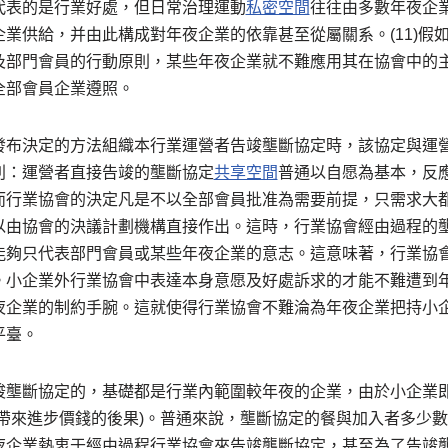
代表的是行業好處，但日常治理運動
私密空間
往往由多數年夜企
業供給，并由此構成對年夜企業的依靠甚至從屬關系。(11)假
及部門會員的行動原則，某些年夜企業就不難應用其在協會中的
全部會員企業遵照。
發布決定的方法組織本行業運營者告竣壟斷協定時，該協定與運
別：運營者直接告竣的壟斷協定
共享空間
普通以自愿為基本，反
而行業協會的決定凡是不以全部會員批准為需要前提，只需求大
以由協會的決議計劃機構直接作出。這時，行業協會經由過程的
能夠只代表部門會員或某些年夜企業的意志。這意味著，行業協
。小企業外行業協會中表達本身意愿及好處訴求的才能不難遭到
夜企業的制約手腕。這就使得行業協會不難淪為年夜企業把持小
平臺。
竣壟斷協定的，基礎都是行業內範圍較年夜的企業，由於小企業
法帶來進步價錢的後果)。普通來說，壟斷協定的餐與加入者多少
夜企業熱衷于經由過程行業協會來告竣壟斷協定，甚至為了告竣