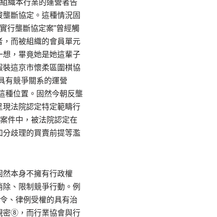
”組織本行業的運營者告
竣壟斷協定。這種情況固
實行壟斷協定案”曾經觸
者，而被組織的會員單元
一想，畢竟她是她這輩子
假裝這京市懷柔區圍棋協
具有競爭關系的運營
這種位置。固然今朝反壟
呈現法院認定特定範疇行
起案件中，被法院認定在
加分歧理的買賣前提等濫
固然本身不擁有行政權
消除、限制競爭行動。例
法令、律例受權的具有治
親密⑧，而行業協會與行