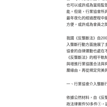
也可以或許成為當局監
能。但是，行業協會所
最年夜化的經過歷程中
方便，或許成為會員之
我國《反壟斷法》自20
入壟斷行動方面施展了
協會的自律運動也處在
《反壟斷法》的相干軌
與增進行業協匯合法與
層緣由，再從規定完美
一、行業協會介入壟斷
依據公然材料，自《反壟
政法律案件50多件①，