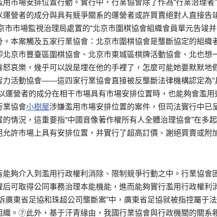
濫用市場安排位置行動。實行中，行業協會除了作為“行業治理者
以運營者的成分與具有競爭關系的運營者或許買賣絕對人直接告
北京市市場監視治理局處置的“北京市圍棋協會組織會員單元告竣并
分。本案觸及五家行業協會：北京市圍棋協會是壟斷協定的組織
即北京市豐臺區圍棋協會、北京市東城區棋牌活動協會、北也想
喜怒哀樂，幾乎可以說是埋在他的手裡了，怎麼可能她要默默地
智力活動協會——這四家行業協會直接被反壟斷法律機構認定為“
會以運營者的成分在相干市場具有市場安排位置時，也能夠會濫用
行業協會
小樹屋
涉嫌濫用市場安排位置的案件，但司法實行中已
置的情況，這重要指“中國音像著作權所有人全體治理協會”在多
應用允許市場上具有安排位置，并實行了超高訂價、謝絕買賣或附
有能夠介入到濫用行政權利消除、限制競爭行動之中。行業協會
權后可取得公同事務治理本能機能，進而能夠實行濫用行政權利
司訴廣東省足協和珠超公司壟斷案”中，廣東省足協就被指控屬于
組織。⑦此外，基于汗青緣由，我國行業協會與行政機關的關系