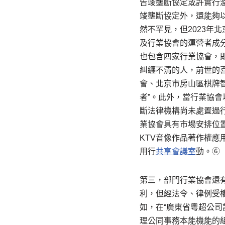
告竣壟斷協定或許實行
竣壟斷協定外，還能夠
然不罕見，但2023年
及行業協會的運營者成
也包含四家行業協會，
糾纏不清的人，前世的
會、北京市房山區棋牌
者”。此外，當行業協
斷法律機構尚未處置過
業協會具有市場安排位
KTV音像作品著作權
用行
共享會議室
動。⑥
第三，部門行業協會還
利，但經法令、律例受
如，在“廣東省粵超公
理公同事務本能機能的