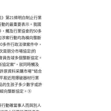
》第21條明白制止行業
行動的最重要表示。我國
，觸及行業協會的50多
的涉案行動均為橫向壟斷
0多件行政法律案件中，
其次是朋分市場協定(約
織會員告竣多個壟斷協定。
斷協定案”，就同時觸及
許原資料采購市場”“結合
省平易近用爆破器材行業
商品的生孩子多少數字或許
的縱向壟斷協定。⑤
斷行動確當事人而與別人