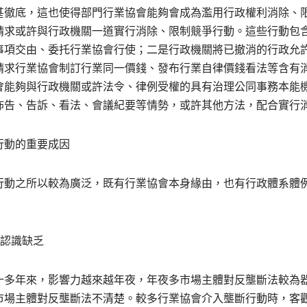
甚徹底，這也使得部門行業協會能夠會成為濫用行政權利消除、
請求或許與行政機關一道實行消除、限制競爭行動。這些行動包
事項交由、委托行業協會行使；二是行政機關將已撤消的行政允
請求行業協會制訂行業同一價錢、發布行業自律價錢看法等含有
會能夠與行政機關或許法令、律例受權的具有治理公同事務本能
佈告、告訴、看法、會議紀要等情勢，或許其他方法，配合實行
行動的重要成因
行動之所以較為廣泛，既有行業協會本身緣由，也有行政體系體
規認識缺乏
十多年來，影響力越來越年夜，年夜多市場主體對反壟斷法較為
市場主體對反壟斷法不清楚。較多行業協會介入壟斷行動時，客