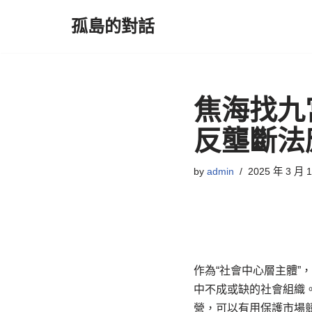
孤島的對話
Skip
to
content
焦海找九
反壟斷法
by
admin
2025 年 3 月 
作為“社會中心層主體
中不成或缺的社會組織
營，可以有用保護市場