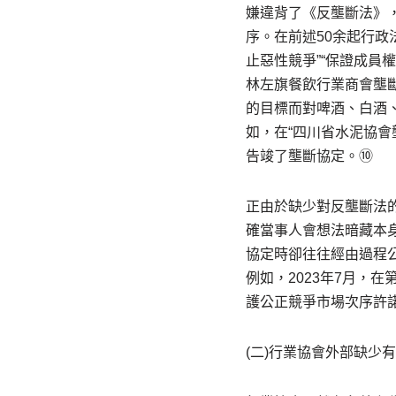
嫌違背了《反壟斷法》
序。在前述50余起行政
止惡性競爭”“保證成員
林左旗餐飲行業商會壟斷
的目標而對啤酒、白酒
如，在“四川省水泥協會
告竣了壟斷協定。⑩
正由於缺少對反壟斷法
確當事人會想法暗藏本
協定時卻往往經由過程
例如，2023年7月，在第
護公正競爭市場次序許
(二)行業協會外部缺少