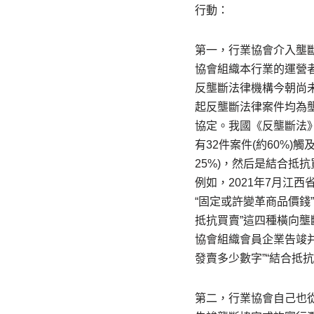
行動：
第一，行業協會介入壟
協會組織本行業的運營
反壟斷法律機構今朝尚
起反壟斷法律案件均為
協定。我國《反壟斷法》
有32件案件(約60%
25%)，然后是結合抵
例如，2021年7月江
“固定或許變革商品價錢
抵抗買賣”這四種橫向壟
協會組織會員企業告竣并
發賣多少數字”“結合抵
第二，行業協會自己也