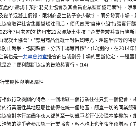
年查處的“豐城市預拌混凝土協會及其會員企業壟斷協定案”中，涉
定及變革混凝土價錢、限制商品生孩子多少數字、朋分發賣市場、
協會取得社會集團掛號注冊后，便代替原“自律小組”持續實行壟斷
023年7月處置的“杭州市21家混凝土生孩子企業告竣并實行壟斷
山混凝土協會”，“應用商品混凝土對供貨時光、運輸半徑等的特
防止競爭、協同跌價、分派市場等目標”。(13)別的，在2014
企業也是一
共享會議室
邊會商告竣劃分市場的壟斷協定，一邊籌
是為了便利壟斷協定的告竣與實行。(14)
的行業屬性與地區屬性
有相似行政機關的特色，一個地區一個行業往往只要一個協會，構
特的行業屬性與地區屬性使得在統一個地區，簡直一切的同業競
業協會對本行業盡年夜大都甚至一切競爭者行使治理本能機能，
般浩繁的競爭者參加統一行業協會，客不雅上也年夜年夜增添了