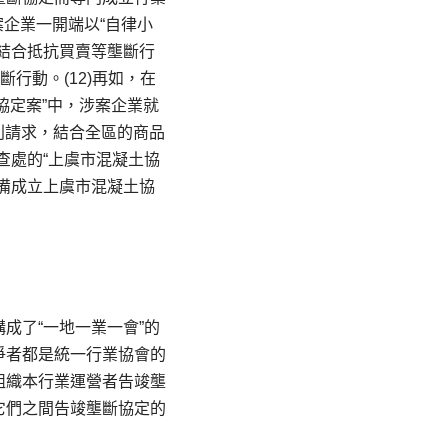
案企業一開端以“自律小
結合抵抗買賣等壟斷行
行動。(12)再如，在
協定案”中，涉案企業就
別請求，結合全區的商品
年查處的“上虞市混凝土協
備成立上虞市混凝土協
成了“一地一業一會”的
爭者都是統一行業協會的
組織本行業運營者告竣壟
它們之間告竣壟斷協定的