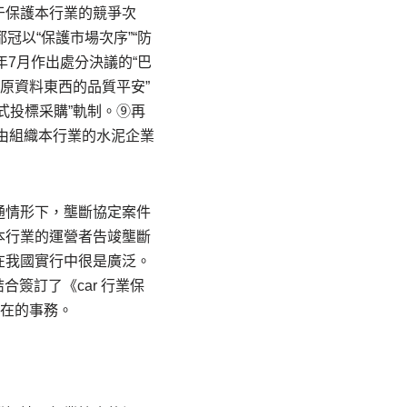
于保護本行業的競爭次
冠以“保護市場次序”“防
年7月作出處分決議的“巴
原資料東西的品質平安”
式投標采購”軌制。⑨再
為由組織本行業的水泥企業
通情形下，壟斷協定案件
本行業的運營者告竣壟斷
在我國實行中很是廣泛。
結合簽訂了《car 行業保
內在的事務。