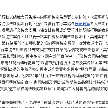
斷行動以組織會員告竣橫向壟斷協定為重要表示情勢。《反壟斷法
者從事壟斷協定行動，這恰是實行中行業協會
舞蹈教室
介入壟斷
未處置過行業協會濫用市場安排位置或許實行其他壟斷行動的案件
壟斷協定案件，且只要一路案件觸及縱向壟斷協定③，其他案件
第17條規則了五種典範的橫向壟斷協定類型，從涉案頻率看，5
)觸及行業協會組織會員告竣“固定或許變革商品價錢”的壟斷協定，
抗買賣和限制多少數字協定。還有部門案件中，行業協會同時組
西省市場監視治理局處置的“豐城市預拌混凝土協會及其會員企業壟
”“限制商品的生孩子多少數字或許發賣多少數字”“朋分發賣市場或
斷協定類型；④2022年9月浙江省市場監視治理局處置的“浙江
實行壟斷協定案”，也同時觸及“固定或許變革商品價錢”“限制
抗買賣”這三類橫向壟斷協定以及“固定向第三人轉售商品的價錢”
從事運營運動時，便取得了運營者成分，這時其能夠直接作為壟