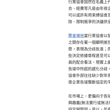
行業協會固然在名義上
合、經費等凡是由年夜企
可以或許有用束縛協會
除、限制競爭的決議供
聚會場地
當行業協會以
之間存在著一個顯明差
愿，表現為分歧批准；
些決定依據章程甚至可
員的配合看法，現實上
告竣中所起的感化分歧
協會外部往往缺少對年
夜企業告竣壟斷協定的
在市場上，更偏向于告
興趣義(無法實行或無
協定越堅固。是以，年