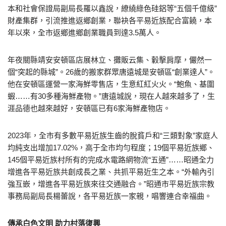
本和社會保證局副局長羅以鑫說，繚繞綠色硅鋁等“五個千億級”
財產集群，引流推進返鄉創業，聯袂各平易近族配合富饒，本
年以來，全市返鄉進鄉創業職員到達3.5萬人。
年夜關縣靖安安頓區店展林立、攤販云集、轂擊肩摩，儼然一
個“突起的縣城”。26歲的搬家群眾唐遠城是安頓區“創業達人”。
他在安頓區運營一家海鮮零售店，生意紅紅火火。“鮑魚、基圍
蝦……有30多種海鮮產物。”唐遠城說，現在人越來越多了，生
涯品德也越來越好，安頓區已有6家海鮮產物店。
2023年，全市有多數平易近族生齒的脫貧戶和“三類對象”家庭人
均純支出增加17.02%，高于全市均勻程度；19個平易近族鄉、
145個平易近族村所有的完成水電路網物流“五通”……昭通全力
增進各平易近族共創成長之業、共抓平易近生之本。“外輸內引
強互嵌，增進各平易近族來往交通融合。”昭通市平易近族宗教
事務局副局長楊蕾說，各平易近族一家親，唱響連合幸福曲。
傳承白色文明 助力村落復興