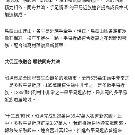
“聚起來”“融起來”“富起來”，蹚出和氣協調新途徑，“人心回聚、
精力相依、同舟共濟、手足情深”的平易近族連合提高成長格式
加速構成。
烏蒙山山連山，各平易近族手牽手。現在，烏蒙山區各族群眾
像石榴籽一樣牢牢抱在一路，平易近族連合提高之花越開越殘
暴，配合譜寫村落復興新篇章。
共促互嵌融合 聯袂同舟共濟
昭通市是全國脫貧生齒最多的地級市，全市635萬生齒中非常之
一是多數平易近族、185萬脫貧生齒中非常之一是多數平易近
族、1235個出列村中非常之一是平易近族村，是典範的多平易
近族融居地域。
“十三五”時代，昭通完成8.26萬戶35.47萬人搬進新家園，此
中，多數平易近族群眾3.67萬人。“我們推進易地搬家聚起來、
轉移失業融起來、連合奮斗富起來，推進各平易近族普遍來