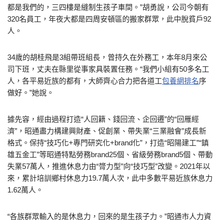
都是我們的，三四樓是縫制生孩子車間。”胡勇說，公司今朝有
320名員工，年夜大都是四周安頓區的搬家群眾，此中脫貧戶92
人。
34歲的胡桂飛是3組帶班組長，曾持久在外務工，本年8月來公
司下班，丈夫在縣里從事家具裝置任務。“我們小組有50多名工
人，各平易近族的都有，大師齊心合力把各道工
包養網排名
序
做好。”她說。
據先容，經由過程打造“人回籍、錢回流、企回遷”的“回雁經
濟”，昭通盡力構建興財產、促創業、帶失業“三業融會”成長新
格式。保持“技巧化+專門研究化+brand化”，打造“昭陽建工”“鎮
雄五金工”等昭通特點勞務brand25個、省級勞務brand5個、帶動
失業57萬人，推進休息力由“膂力型”向“技巧型”改變。2021年以
來，累計培訓鄉村休息力19.7萬人次，此中多數平易近族休息力
1.62萬人。
“各族群眾輸入的是休息力，回來的是生孩子力。”昭通市人力資