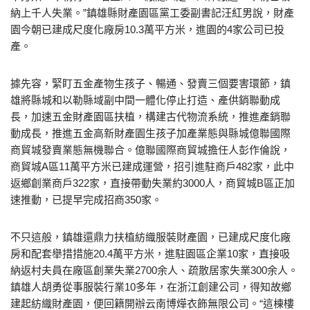
納上千人失業。”鎮雄縣財產園區黨工委副書記汪紅男說，財產
園今朝已建成尺度化廠房10.3萬平方米，進園的4家公司已投
產。
據先容，緊盯五金產物生孩子、暢通、發賣三個要害環節，鎮
雄將縣城和以勒縣域副中間一體化停止打造、產供銷聯動成
長，加速五金財產園區扶植，構建古代物流系統，推進產銷聯
動成長，推進五金高新財產園生孩子加產業態與縣城億聯國際
商貿城發賣業態無機聯合。億聯國際商貿城擔任人彭作倫說，
商貿城A區11萬平方米已建成運營，招引進駐商戶482家，此中
返鄉創業商戶322家，直接帶動失業約3000人，商貿城B區正加
速推動，已提早完成招商350家。
不只這般，鎮雄還鼎力扶植紡織服裝財產園，已建成尺度化廠
房和配套舉措措施20.4萬平方米，進駐園區企業10家，直接吸
納返村夫員在廠區創業失業2700余人、疏散居家失業300余人。
鎮雄人胡勇從事服裝行業10多年，在浙江創建公司，得知故鄉
建起紡織財產園，便回籍開辦云南博燁衣飾無限公司。“這棟樓