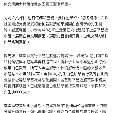
色文明助力村落復興的圖景正漸漸睜開。
“小小的你們，也有任務和義務，要好勤學習。”初冬時節，石坎
社區黨總支書記武紹俊忙著對接前來展開白色研學的先生團
隊。威望縣第二小學的420名師生走進石坎社區莊子上居平易近
小組，展開白色文明講堂、凝聽扎西會議汗青、白色文明衫制
作等系列運動。
據先容，威望縣實行平易近族連合提高“十百萬萬”示范引領工程
和村落復興示范點集群打造工程，將莊子上居平易近小組打形
成集白色教導、所有人全體游學、休閑游玩為一體的文旅融會
示范點。本年9月以來，全縣中小先生白色研學實行教導在扎西
會議會址等研學基地常態化展開。威望縣平易近族宗教事務局
局長周夢秋說，已組織展開白色研學實行教導17期，餐與加入
先生逾6000人。
威望縣委書記李沅勇說，威望聚焦“白色研學+”這個重點，依照
分級分類實行、強化辦事保證、辦妥白色教導的成長思緒，聯