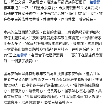
往、周全交通、深度融合，增進各平易近族像石榴籽一
包養網
樣牢牢抱在一路。”昭通市委常委、市委統戰部部長戈昌武說，
特殊是在搬家任務中，既“搬家”又“后扶”，既“上樓”又“上崗”，推
進各平易近族共居共融、共建共享、同事共樂，融會成長。
本來的生涯周遭的狀況、此刻的家園……彝良縣發界街道鄉愁
記憶主題館圖文并茂地浮現著搬家群眾生涯變更。“此刻和老家
比好太多了。”60歲的搬家群眾李年夜剛說。幾年前，李年夜剛
一家從蕎山鎮搬到縣城發界街道連合社區，在社區輔助下，他
有“班”上
包養網
，老婆當了社區保潔員，一個孩子在藥店做發賣
員，一個孩子讀初中。
發界安頓區是彝良縣最年夜的易地扶貧搬家安頓區，連合社區
是發界安頓區的4個社區之一，社區有18個居平易近小組，棲身
著9268人，此中多數平易近族生齒1236人。“我們保持組織貼
心、管理安心、培養潤心、成長齊心、辦事熱心‘五心’辦事，共
筑宜居家園。”社區黨委書記馮莉說，社區摸索構建“以人聚城、
以城會產、以產興城”的互嵌式幸福新社區。