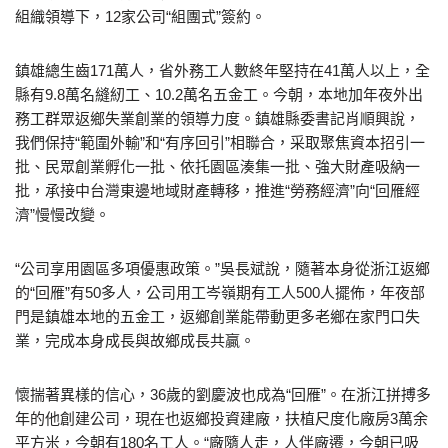
組織領導下，12家公司“組團式”簽約。
鎮雄總生齒171萬人，省外務工人數終年堅持在41萬人以上，全
縣有9.8萬名縫紉工、10.2萬名五金工。今朝，本地加年夜外出
務工群眾返鄉失業創業的領導力度。鎮雄縣委書記肖順興說，
我們保持“範圍外輸”和“有序回引”相聯合，采取聚焦資本招引一
批、民眾創業孵化一批、依托園區湊集一批、強大財產吸納一
批，承接中台灣東邊地域財產轉移，推進“勞務經濟”向“回雁經
濟”慢慢改變。
“公司享用園區多項優惠政策。”吳長斌說，隨著本身從浙江返鄉
的“回雁”有50多人，公司用工岑嶺期有工人500人擺佈，年夜部
門是鎮雄本地的五金工，返鄉創業能帶動更多老鄉在家門口失
業，完成本身成長與故鄉成長共贏。
懷揣著異樣的信心，36歲的劉慶波也成為“回雁”。在浙江拼搏多
年的他創建公司，現在也返鄉投資建廠，扶植尺度化廠房3萬余
平方米，今朝有180名工人。“廠隨人走，人伴廠遷，今朝已吸