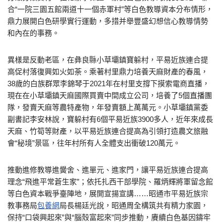
合“一院三園五館兩道十一個赤軍村”等白色教導資本分布情形，
鼎力展開白色研學實行運動，多措并舉豐盛幻想信心教導情勢
和內在的事務。
異樣是反動老區，在彝良縣小草壩鎮寶躲村，平易近族連合提
高促村落復興如火如荼。乘著村里鼎力培養天麻財產的春風，
38歲的白族群眾李錦琴于2021年在村里支撐下摸索電商直播，
現在在小草壩鎮天麻國際買賣中間成立公司，培養了5個直播團
隊，發賣天麻等農特產物，年發賣額上萬萬元。小草壩鎮黨委
副書記李安林說，寶躲村有6個平易近族3900多人，近年來成長
天麻、竹筍等財產，以平易近族連合提高為引領打造農文旅融
會“秘境”景區，往年村所有人全體支出衝破120萬元。
推動進修教導進黌舍、進單元、進家門，讓平易近族連合提高
理念“飛進平常蒼生家”；依托扎西干部學院、羅炳輝將軍留念館
等白色資本戰爭臺陣地，展開宣揚宣講……昭通市平易近族宗
教事務局
包養網
局長楊廷光說，昭通周全構筑共有精力家園，
保持“口袋興起來”與“腦殼富起來”同步推動，賡續白色基因鑄牢