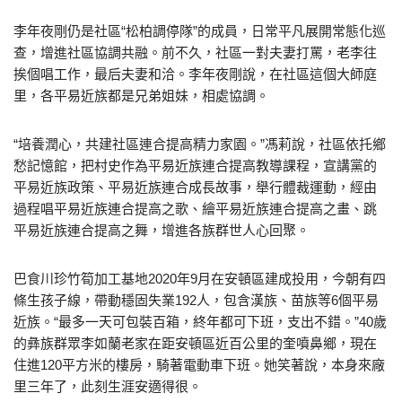
李年夜剛仍是社區“松柏調停隊”的成員，日常平凡展開常態化巡
查，增進社區協調共融。前不久，社區一對夫妻打罵，老李往
挨個唱工作，最后夫妻和洽。李年夜剛說，在社區這個大師庭
里，各平易近族都是兄弟姐妹，相處協調。
“培養潤心，共建社區連合提高精力家園。”馮莉說，社區依托鄉
愁記憶館，把村史作為平易近族連合提高教導課程，宣講黨的
平易近族政策、平易近族連合成長故事，舉行體裁運動，經由
過程唱平易近族連合提高之歌、繪平易近族連合提高之畫、跳
平易近族連合提高之舞，增進各族群世人心回聚。
巴食川珍竹筍加工基地2020年9月在安頓區建成投用，今朝有四
條生孩子線，帶動穩固失業192人，包含漢族、苗族等6個平易
近族。“最多一天可包裝百箱，終年都可下班，支出不錯。”40歲
的彝族群眾李如蘭老家在距安頓區近百公里的奎噴鼻鄉，現在
住進120平方米的樓房，騎著電動車下班。她笑著說，本身來廠
里三年了，此刻生涯安適得很。