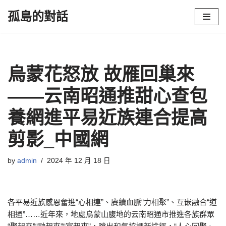
孤島的對話
Skip
to
content
烏蒙花怒放 故雁回巢來
——云南昭通推甜心查包
養網進平易近族連合提高
剪影_中國網
by
admin
2024 年 12 月 18 日
各平易近族感恩奮進“心相連”、賡續血脈“力相聚”、互嵌融合“道
相通”……近年來，地處烏蒙山腹地的云南昭通市推進各族群眾