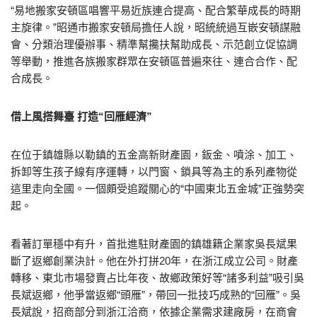
“易地搬家安頓區唱響平易近族連合提高、配合繁華成長的時期
主旋律。”昭通市搬家安頓局擔任人說，昭統統過互嵌安頓謀融
會、分類治理優辦事、精準幫攙扶幫助成長、示范創立促協調
等舉動，推進各族搬家群眾在安頓區普遍來往、連合合作、配
合成長。
借上風搭舞臺 打造“回雁經濟”
在位于鎮雄縣以勒鎮的五金高新財產園，鈑金、噴涂、加工、
拆卸等生孩子線有序運轉，以門窗、鎖具等為主的系列產物從
這里走向全國。一個頗受追蹤關心的“中國東北五金城”正強勢突
起。
看著訂單穩中有升，首批進駐財產園的鎮雄籍企業家吳長斌果
斷了返鄉創業決計。他在外打拼20年，在浙江成立公司。財產
轉移、東北市場發賣占比年夜、故鄉政策好等“諸多利益”吸引吳
長斌返鄉，他爭當返鄉“頭雁”，帶回一批技巧成熟的“回雁”。吳
長斌說，招商部分到浙江洽商，依據企業需求建廠房，在商會