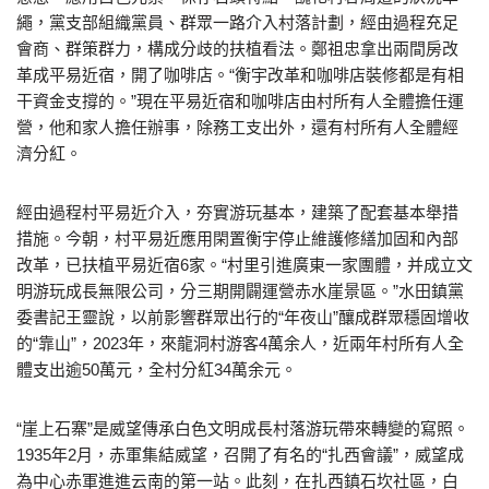
繩，黨支部組織黨員、群眾一路介入村落計劃，經由過程充足
會商、群策群力，構成分歧的扶植看法。鄭祖忠拿出兩間房改
革成平易近宿，開了咖啡店。“衡宇改革和咖啡店裝修都是有相
干資金支撐的。”現在平易近宿和咖啡店由村所有人全體擔任運
營，他和家人擔任辦事，除務工支出外，還有村所有人全體經
濟分紅。
經由過程村平易近介入，夯實游玩基本，建築了配套基本舉措
措施。今朝，村平易近應用閑置衡宇停止維護修繕加固和內部
改革，已扶植平易近宿6家。“村里引進廣東一家團體，并成立文
明游玩成長無限公司，分三期開闢運營赤水崖景區。”水田鎮黨
委書記王靈說，以前影響群眾出行的“年夜山”釀成群眾穩固增收
的“靠山”，2023年，來龍洞村游客4萬余人，近兩年村所有人全
體支出逾50萬元，全村分紅34萬余元。
“崖上石寨”是威望傳承白色文明成長村落游玩帶來轉變的寫照。
1935年2月，赤軍集結威望，召開了有名的“扎西會議”，威望成
為中心赤軍進進云南的第一站。此刻，在扎西鎮石坎社區，白