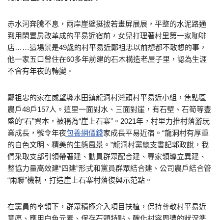
赤水河奔騰不息，兩岸崖壁挺拔若畫屏展展，平整的水泥路通
到用閑置房改革成的平易近宿前，女兒打理著村里第一家咖啡
店……這場景是49歲的村平易近鄭祖忠以前想都不敢想的事，
他一家五口曾住在60多年前建的石木構造老屋子里，認為生涯
不會有年夜的轉變。
鄭祖忠的家在威望縣水田鎮龍洞村灣頭村平易近小組，焦點區
農戶48戶157人。這里一面對水、三面對崖，有石壁、石筍等豐
盛的“石”資本，被稱為“崖上石寨”。2021年，村里力推村落游玩
業成長，號令年夜
包養網價錢
家成長平易近宿。“龍洞村有厚重
的白色文明、精美的生態風景。”龍洞村黨總支書記郭政說，我
們采取支部引領帶著建、動員群眾配合建、專家領導立異建、
整協力量高效建“四建”形式和黨員群眾結合建、公司農戶結合管
“兩聯”機制，打造崖上石寨村落復興示范點。
在黨員的率領下，群眾積極介入項目扶植，保持尊敬村平易近
意愿、應用白色元素、保存石頭特點、醜化村容周遭的狀況準