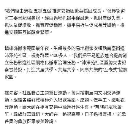
“我們經由過程‘五抓五促’推進安頓區繁華穩固成長。”發界街道
黨工委書記楊鑫說，經由過程抓辦事促融進、抓財產促失業、
抓失業促增收、抓管理促穩固、抓平易近生促成長等舉動，推
進安頓區互嵌融會繁華。
鎮雄縣搬家範圍最年夜、生齒最多的易地搬家安頓點南臺街道
沛澤苑社區，棲身群眾7400多人。“我們把平易近族連合提高創
立任務融進社區網格化辦事治理任務。”沛澤苑社區黨總支書記
秦雪芳說，打造共居共學、共建共享、同事共樂的“互嵌式”協調
家園。
據先容，社區聯合主題黨日運動，每月按期展開文明交通運
動，組織各族群眾積極介入唱歌舞蹈、座談、做手工、織毛衣
等運動，讓大師在相互交通中融進社區生涯。“苗族群眾吹蘆
笙，彝族群眾舞蹈，大師在一路很高興，日子過得彆扭。”能歌
善舞的彝族群眾康美玲說。