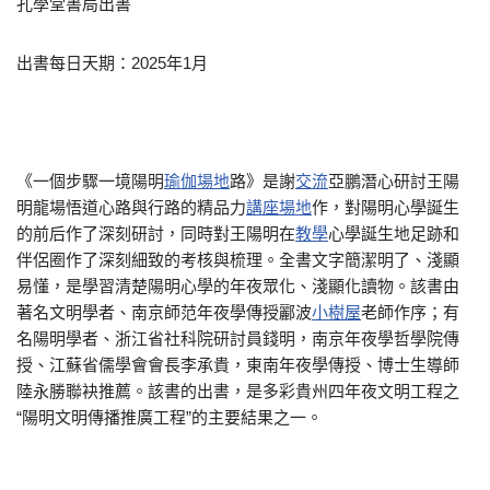
孔學堂書局出書
出書每日天期：2025年1月
《一個步驟一境陽明
瑜伽場地
路》是謝
交流
亞鵬潛心研討王陽
明龍場悟道心路與行路的精品力
講座場地
作，對陽明心學誕生
的前后作了深刻研討，同時對王陽明在
教學
心學誕生地足跡和
伴侶圈作了深刻細致的考核與梳理。全書文字簡潔明了、淺顯
易懂，是學習清楚陽明心學的年夜眾化、淺顯化讀物。該書由
著名文明學者、南京師范年夜學傳授酈波
小樹屋
老師作序；有
名陽明學者、浙江省社科院研討員錢明，南京年夜學哲學院傳
授、江蘇省儒學會會長李承貴，東南年夜學傳授、博士生導師
陸永勝聯袂推薦。該書的出書，是多彩貴州四年夜文明工程之
“陽明文明傳播推廣工程”的主要結果之一。