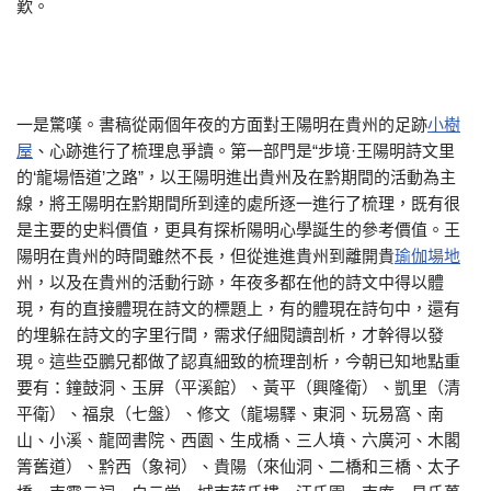
歎。
一是驚嘆。書稿從兩個年夜的方面對王陽明在貴州的足跡
小樹
屋
、心跡進行了梳理息爭讀。第一部門是“步境·王陽明詩文里
的‘龍場悟道’之路”，以王陽明進出貴州及在黔期間的活動為主
線，將王陽明在黔期間所到達的處所逐一進行了梳理，既有很
是主要的史料價值，更具有探析陽明心學誕生的參考價值。王
陽明在貴州的時間雖然不長，但從進進貴州到離開貴
瑜伽場地
州，以及在貴州的活動行跡，年夜多都在他的詩文中得以體
現，有的直接體現在詩文的標題上，有的體現在詩句中，還有
的埋躲在詩文的字里行間，需求仔細閱讀剖析，才幹得以發
現。這些亞鵬兄都做了認真細致的梳理剖析，今朝已知地點重
要有：鐘鼓洞、玉屏（平溪館）、黃平（興隆衛）、凱里（清
平衛）、福泉（七盤）、修文（龍場驛、東洞、玩易窩、南
山、小溪、龍岡書院、西園、生成橋、三人墳、六廣河、木閣
箐舊道）、黔西（象祠）、貴陽（來仙洞、二橋和三橋、太子