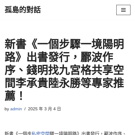
孤島的對話
Skip
to
content
新書《一個步驟一境陽明
路》出書發行，酈波作
序、錢明找九宮格共享空
間李承貴陸永勝等專家推
薦！
by
admin
2025 年 3 月 4 日
新書《一個步
私密空間
驟一境陽明路》出書發行，酈波作序、