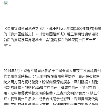
《貴州宣慰使司地輿之圖》，載于明弘治年間(1500年擺佈)修纂
的《貴州圖經新志》。《貴州圖經新志》載王陽明貶謫龍場驛
前后的貴陽及其周邊地圖，言“龍場驛在治城東南一百五十五
里”。
2014年3月，習近平總書記參加十二屆全國人年夜二次會議貴州
代表團審議時指出：“王陽明曾在貴州參學悟道，貴州在弘揚傳
統文明方面有獨特優勢，盼望繼續深刻摸索，深刻發掘，創造
出新的經驗。”陽明心學誕生在貴州、構成在貴州、發展在貴
州，是中華優秀傳統文明的精華，是貴州文明的“寶貝”。這些年
來，我到貴州許屢次，或參會或講學或游歷，看到貴州高低對
陽明文明的轉化運用高度重視，特別是往年還專門出臺了多彩