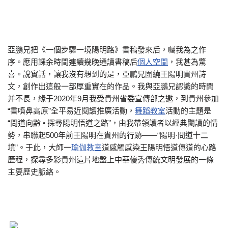
亞鵬兄把《一個步驟一境陽明路》書稿發來后，囑我為之作
序。應用課余時間連續幾晚通讀書稿后
個人空間
，我甚為驚
喜。說實話，讓我沒有想到的是，亞鵬兄圍繞王陽明貴州詩
文，創作出這般一部厚重實在的作品。我與亞鵬兄認識的時間
并不長，緣于2020年9月我受貴州省委宣傳部之邀，到貴州參加
“書噴鼻高原”全平易近閱讀推廣活動，
舞蹈教室
活動的主題是
“問道向黔 • 探尋陽明悟道之路”，由我帶領讀者以經典閱讀的情
勢，串聯起500年前王陽明在貴州的行跡——“陽明·問道十二
境”。于此，大師一
瑜伽教室
道感觸感染王陽明悟道傳道的心路
歷程，探尋多彩貴州這片地盤上中華優秀傳統文明發展的一條
主要歷史脈絡。