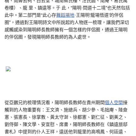
橋、南霽云祠、白云堂、城南蔡氏樓、汪氏園、南庵、易氏萬
卷樓）、龍 里、鎮遠等。于 此，“陽明·問道十二境”也天然包括
此中。第二部門是“此心存
舞蹈場地
·王陽明‘龍場悟道’的伴侶
圈”，通過對王陽明詩文中所說起的人物逐一梳理，讓我們深切
感觸感染到陽明師長教師擁有一個怎樣的伴侶圈，通過王陽明
的伴侶圈，發現陽明師長教師的為人處世。
從亞鵬兄的梳理情況看，陽明師長教師在貴州期間
個人空間
接
觸到的人物重要有：王文濟、施總兵、胡少參、毛拙庵、陸僉
憲、張憲長、徐掌教、黃太守澍、徐都憲、劉仁征、劉美之、
劉侍御、陳文學、安宣慰、席書，陽明師長教師在《鎮遠旅邸
書札》中提到的仆人王祥，遠送他到龍里的高鳴鳳、何廷遠、