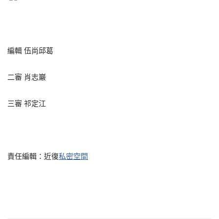
編輯 伍尚邱葛
二審 肖志巖
三審 祁定江
責任編輯：近復
私密空間