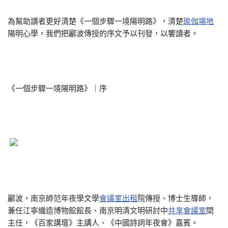
為幫助讀者更好清楚《一個步驟一境陽明路》，清楚
瑜伽場地
陽明心學，我們把酈波傳授的序文予以刊發，以饗讀者。
《一個步驟一境陽明路》｜序
酈波，南京師范年夜學文學
會議室出租
院傳授、博士生導師，
兼任江寧織造博物館館長、南京明清文明研討中
共享會議室
間
主任，《百家講壇》主講人、《中國詩詞年夜會》嘉賓。