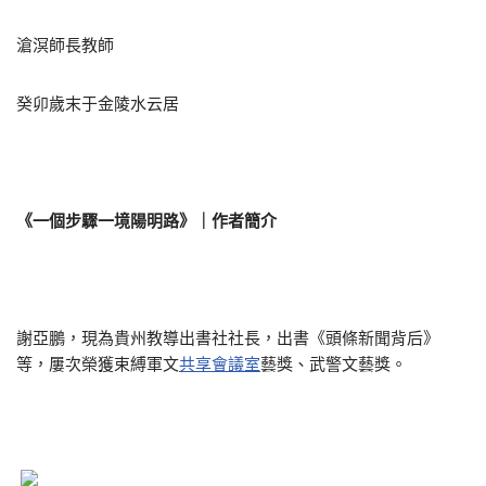
滄溟師長教師
癸卯歲末于金陵水云居
《一個步驟一境陽明路》｜作者簡介
謝亞鵬，現為貴州教導出書社社長，出書《頭條新聞背后》
等，屢次榮獲束縛軍文
共享會議室
藝獎、武警文藝獎。