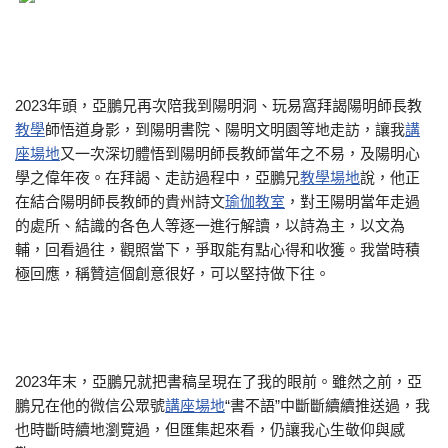
2023年頭，亞鵬兄再次陪我到陽明洞、玩易窩拜謁陽明師長教
教學
師悟道身影，到陽明書院、陽明文明園等地走訪，讓我
講
座場地
又一次深切體悟到陽明師長教師當年之不易，及陽明心
學之偉年夜。在拜謁、走訪過程中，亞鵬兄
教學場地
說，他正
在結合陽明師長教師的貴州詩文
瑜伽教室
，對王陽明當年走過
的處所、結識的各色人等逐一進行解讀，以詩為主，以文為
輔，回看過往，觀照當下，爭取能有點心得和收獲。我當時積
極回應，稱贊這個創意很好，可以堅持做下往。
2023年末，亞鵬兄就把書稿呈現在了我的眼前。雖然之前，亞
鵬兄在他的微信公眾號
講座場地
“書不語”中斷斷續續推送過，我
也時斷時續地瀏覽過，但匯集起來看，仍讓我心生敬仰與感