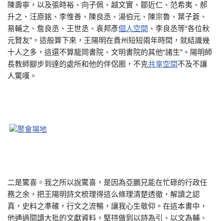
陳壽寧，以及張時裕、向子佩、越文實、鄒近仁、范希夷、郝
升之、汪原銘、李惟善、陳良丞、湯伯元、陳宗魯、葉子蒼、
易輔之、詹良丞、王世丞、袁邦彥
個人空間
、李良丞等“各位秋
元賢友”。這般算下來，王陽明在貴州短短兩年時間，就結識幾
十人之多，這還不算龍岡書院、文明書院的其他“諸生”。陽明師
長教師腳步到達的處所和他的伴侶圈，不克
共享空間
不及不讓
人驚嘆。
聚會場地
二是驚喜。我之所以說驚喜，是因為亞鵬兄能在忙碌的行政任
務之余，把王陽明詩文梳理得這么條理清楚透徹，解讀之認
真，史料之準確，行文之流暢，讓我心生敬仰。在這本書中，
他通過閱讀大批的文獻資料，堅持做到以詩為引、以文為輔、