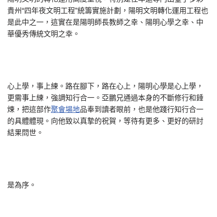
貴州“四年夜文明工程”統籌實施計劃，陽明文明轉化運用工程也
是此中之一，這實在是陽明師長教師之幸、陽明心學之幸、中
華優秀傳統文明之幸。
心上學，事上練。路在腳下，路在心上，陽明心學是心上學，
更需事上練，強調知行合一。亞鵬兄通過本身的不斷修行和錘
煉，把這部作
聚會場地
品奉到讀者眼前，也是他踐行知行合一
的具體體現。向他致以真摯的祝賀，等待有更多、更好的研討
結果問世。
是為序。