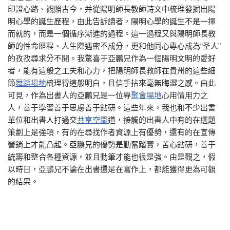
印證心路、觀照古今，并從陽明師長教師詩文中梳理發掘出陽
明心學的誕生歷程，由此告訴讀者，陽明心學的誕生不是一揮
而就的，而是一個循序漸進的過程。這一過程又與陽明師長教
師的性命歷程、人生際遇密不成分，更和他同心專心成為“圣人”
的孜孜尋求分不開。我驚喜于亞鵬兄作為一個陽明文明的愛好
者，能有這般之工夫和心力，把陽明師長教師在貴州的這些細
節
舞蹈場地
梳理得這般明白，且信手拈來毫無晦澀之感。由此
可見，作為出書人的亞鵬兄是一位專
聚會場地
心用情用力之
人，善于學習善于思慮善于鉆研。這些年來，我也和不少出書
單位和出書人打過交
共享空間
道，接觸的出書人中有的在選題
策劃上是強項，有的在尋找作者資源上有優勢，還有的在宣傳
營銷上才能凸起。亞鵬兄的優勢是勤奮踏實，苦心鉆研，善于
統籌和整合各種資源，並且動筆才能也很是強。由是觀之，假
以時日，亞鵬兄不論在出書還是在寫作上，都能獲得更為可觀
的結果。