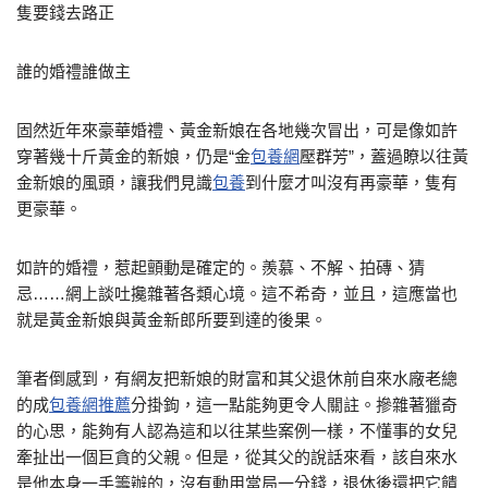
隻要錢去路正
誰的婚禮誰做主
固然近年來豪華婚禮、黃金新娘在各地幾次冒出，可是像如許
穿著幾十斤黃金的新娘，仍是“金
包養網
壓群芳”，蓋過瞭以往黃
金新娘的風頭，讓我們見識
包養
到什麼才叫沒有再豪華，隻有
更豪華。
如許的婚禮，惹起顫動是確定的。羨慕、不解、拍磚、猜
忌……網上談吐攙雜著各類心境。這不希奇，並且，這應當也
就是黃金新娘與黃金新郎所要到達的後果。
筆者倒感到，有網友把新娘的財富和其父退休前自來水廠老總
的成
包養網推薦
分掛鉤，這一點能夠更令人關註。摻雜著獵奇
的心思，能夠有人認為這和以往某些案例一樣，不懂事的女兒
牽扯出一個巨貪的父親。但是，從其父的說話來看，該自來水
是他本身一手籌辦的，沒有動用當局一分錢，退休後還把它饋