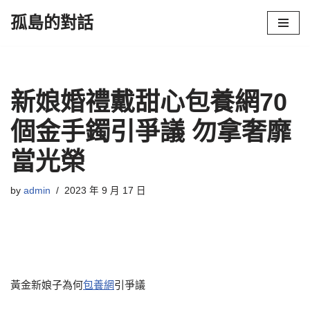
孤島的對話
Skip
to
content
新娘婚禮戴甜心包養網70
個金手鐲引爭議 勿拿奢靡
當光榮
by
admin
2023 年 9 月 17 日
黃金新娘子為何
包養網
引爭議