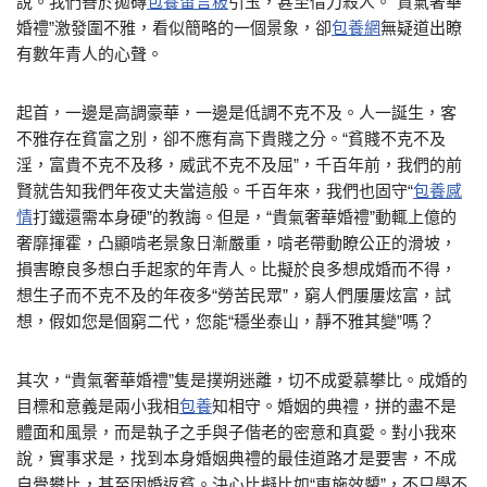
說。我們善於拋磚
包養留言板
引玉，甚至借刀殺人。“貴氣奢華
婚禮”激發圍不雅，看似簡略的一個景象，卻
包養網
無疑道出瞭
有數年青人的心聲。
起首，一邊是高調豪華，一邊是低調不克不及。人一誕生，客
不雅存在貧富之別，卻不應有高下貴賤之分。“貧賤不克不及
淫，富貴不克不及移，威武不克不及屈”，千百年前，我們的前
賢就告知我們年夜丈夫當這般。千百年來，我們也固守“
包養感
情
打鐵還需本身硬”的教誨。但是，“貴氣奢華婚禮”動輒上億的
奢靡揮霍，凸顯啃老景象日漸嚴重，啃老帶動瞭公正的滑坡，
損害瞭良多想白手起家的年青人。比擬於良多想成婚而不得，
想生子而不克不及的年夜多“勞苦民眾”，窮人們屢屢炫富，試
想，假如您是個窮二代，您能“穩坐泰山，靜不雅其變”嗎？
其次，“貴氣奢華婚禮”隻是撲朔迷離，切不成愛慕攀比。成婚的
目標和意義是兩小我相
包養
知相守。婚姻的典禮，拼的盡不是
體面和風景，而是執子之手與子偕老的密意和真愛。對小我來
說，實事求是，找到本身婚姻典禮的最佳道路才是要害，不成
自覺攀比，甚至因婚返貧。決心比擬比如“東施效顰”，不只學不