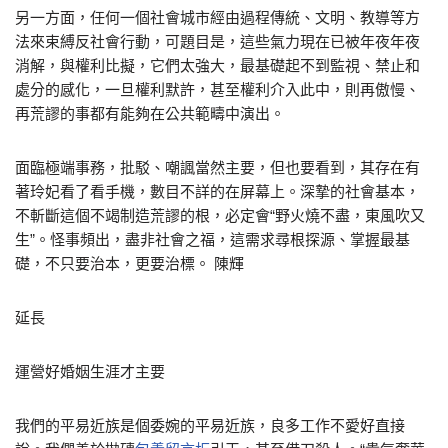
另一方面，任何一個社會城市經由過程傳統、文明、教導等方
法來束縛反社會行動，可題目是，這些氣力現在已被年夜年夜
消解，與權利比擬，它們太強大，最基礎起不到監視、禁止和
處分的感化，一旦權利默許，甚至權利介入此中，則再傲慢、
再荒謬的事都有能夠在公共範疇中演出。
面臨極端事務，批駁、嘲諷當然主要，但也要看到，其存在有
著玲妃看了看手機，數目不詳的在屏幕上。深摯的社會基本，
不斬斷這個不竭制造荒謬的根，必定會“野火燒不盡，東風吹又
生”。怪事頻出，盡非社會之福，這需求尋根探源、掌握最基
礎，不只要治本，更要治標。 陳輝
延長
運營好婚姻生涯才主要
我們的平易近族是個委婉的平易近族，良多工作不愛好直接