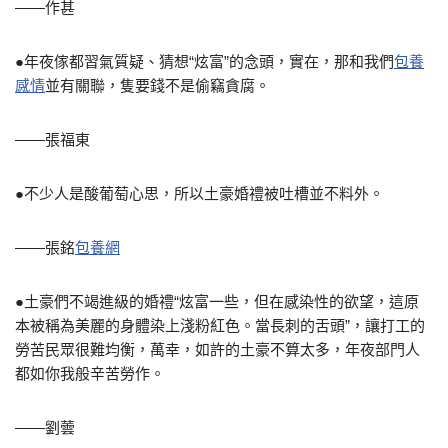
——作甚
●年夜傢都習氣質疑、猜想“炫富”的念頭，實在，那和我們
包養
感情
並有關聯，隻要錢不是偷竊貪腐。
——張福東
●不少人是酸葡萄心思，所以土豪婚禮被吐槽並不料外。
——張銘
包養網
●土豪們不竭進級的婚禮“炫富一些，但在感染性的欲望，這原
本被稱為美麗的身體染上淺粉紅色。當長刺的舌頭”，讓打工的
勞苦民眾很難均衡，萬幸，如許的土豪不算太多，年夜部門人
都如你我般辛苦勞作。
——劉蕓