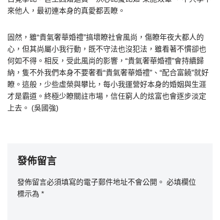
來他人，最初連本身的真愛都丟瞭。
固然，雖“貴氣奢華婚禮”搞壞瞭社會風尚，傷瞭年夜大都人的
心，但其尚屬小我行動，既不守法也沒犯法，雖看著不慣卻也
何如不得。相反，受此風尚的影響，“貴氣奢華婚禮”會持續歸
納，隻不外我們本身不要奢看“貴氣奢華婚禮”、“配合富饒”就好
瞭。這般，少些虛榮與攀比，每小我運營好本身的婚姻與生涯
才是霸道。終極少瞭關註市場，信任窮人的炫富也會逐步淡定
上去。 (吳國強)
發佈留言
發佈留言必須填寫的電子郵件地址不會公開。
必填欄位
標示為
*