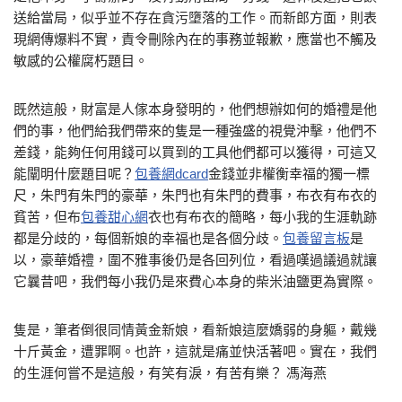
送給當局，似乎並不存在貪污墮落的工作。而新郎方面，則表
現網傳爆料不實，責令刪除內在的事務並報歉，應當也不觸及
敏感的公權腐朽題目。
既然這般，財富是人傢本身發明的，他們想辦如何的婚禮是他
們的事，他們給我們帶來的隻是一種強盛的視覺沖擊，他們不
差錢，能夠任何用錢可以買到的工具他們都可以獲得，可這又
能闡明什麼題目呢？
包養網dcard
金錢並非權衡幸福的獨一標
尺，朱門有朱門的豪華，朱門也有朱門的費事，布衣有布衣的
貧苦，但布
包養甜心網
衣也有布衣的簡略，每小我的生涯軌跡
都是分歧的，每個新娘的幸福也是各個分歧。
包養留言板
是
以，豪華婚禮，圍不雅事後仍是各回列位，看過嘆過議過就讓
它曩昔吧，我們每小我仍是來費心本身的柴米油鹽更為實際。
隻是，筆者倒很同情黃金新娘，看新娘這麼嬌弱的身軀，戴幾
十斤黃金，遭罪啊。也許，這就是痛並快活著吧。實在，我們
的生涯何嘗不是這般，有笑有淚，有苦有樂？ 馮海燕