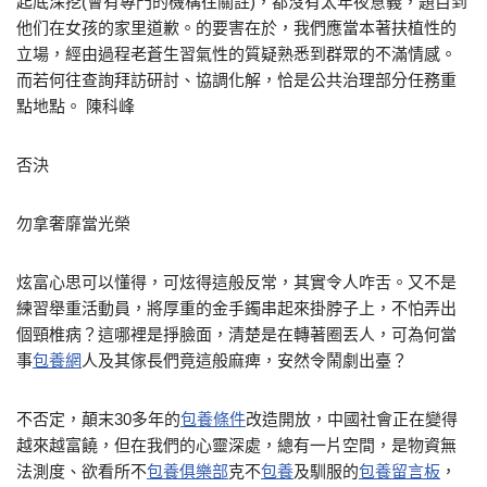
起底深挖(會有專門的機構往關註)，都沒有太年夜意義，題目到
他们在女孩的家里道歉。的要害在於，我們應當本著扶植性的
立場，經由過程老蒼生習氣性的質疑熟悉到群眾的不滿情感。
而若何往查詢拜訪研討、協調化解，恰是公共治理部分任務重
點地點。 陳科峰
否決
勿拿奢靡當光榮
炫富心思可以懂得，可炫得這般反常，其實令人咋舌。又不是
練習舉重活動員，將厚重的金手鐲串起來掛脖子上，不怕弄出
個頸椎病？這哪裡是掙臉面，清楚是在轉著圈丟人，可為何當
事
包養網
人及其傢長們竟這般麻痺，安然令鬧劇出臺？
不否定，顛末30多年的
包養條件
改造開放，中國社會正在變得
越來越富饒，但在我們的心靈深處，總有一片空間，是物資無
法測度、欲看所不
包養俱樂部
克不
包養
及馴服的
包養留言板
，