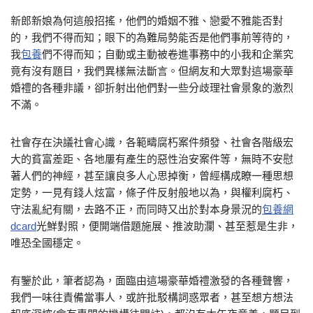
新郎新娘為何這般招搖，他們的婚姻不雅、戀愛不雅能否對
的，我們不得而知；眼下的為難局勢能否是他們事前等待的，
我
包養
們不得而知；自動或主動被卷進事務中的小我和企業究
竟有沒有題目，我們異樣無法斷言。但網友和大眾對這場豪華
婚禮的各種非議，卻折射出他們對一些分歧理社會景象的激烈
不滿。
社會存在決議社會心識，各範疇腐朽案件頻發、社會各階級宏
大的貧富差距、各地屢有產生的惡性治安案件等，無時不安慰
著人們的神經，甚至讓良多人心思掉衡，曾經構成瞭一種思想
定勢，一見有錢人炫富，條子件反射般地以為，與權利腐朽、
守法亂紀有關，去路不正，而同時又出於對本身景況的
包養網
dcard
光鮮對照，便開端借題施展、推波助瀾、甚至惹是生非，
唯恐全國穩定。
有鑒於此，筆者認為，面臨由這場豪華婚禮激發的各種聲響，
我們一味往責備當事人，或許批駁構詞惑眾者，甚至想方想法