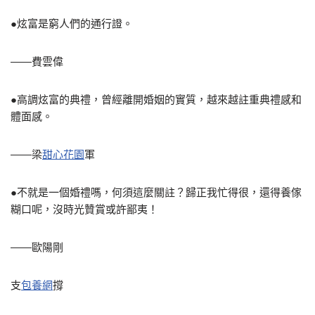
●炫富是窮人們的通行證。
——費雲偉
●高調炫富的典禮，曾經離開婚姻的實質，越來越註重典禮感和
體面感。
——梁
甜心花園
軍
●不就是一個婚禮嗎，何須這麼關註？歸正我忙得很，還得養傢
糊口呢，沒時光贊賞或許鄙夷！
——歐陽剛
支
包養網
撐