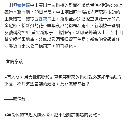
一則
包養情婦
中山演出土豪婚禮的新聞在微信伴侶圈和weibo上
瘋傳。新聞稱，23日早晨，中山演出瞭一場讓人年夜跌眼鏡的
土豪婚禮。婚禮
包養故事
上，新娘全身穿著瞭重達幾十斤的黃
金配飾，接新娘的花車盡年夜部門都是名跑車，新娘被一些網
友戲稱為“中山黃金新娘子”。據懂得，新郎是外籍人士，在中山
幫父親從事地產、裝修以及酒類運營等生意；新娘的父親曾任
沙溪鎮自來水公司總司理，現已退休。
-言簡意賅
●有人問，用大批飾物和豪車包裝起來的婚姻就必定能幸福嗎？
那麼，不消這些包裝的婚姻，莫非就能幸福？
——蘇偉群
●年夜傢的神經太懦弱瞭，經不起如許排場的安慰。