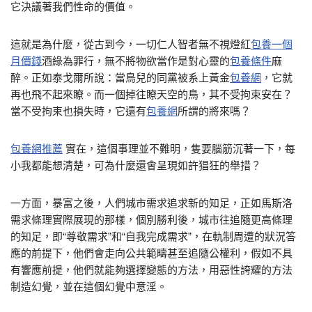
它決議著我們性命的價值。
這就是為什麼，從古到今，一切仁人智者無不視燈紅
包養一個
月價錢
酒綠為罪行，無不將物欲當作是對心靈的
包養條件
麻
醉。正如泰戈爾所說：當鳥兒的同黨被系上黃金
包養網
，它就
再也飛不起來瞭。而一個掉往瞭天空的鳥，其不受拘束安在？
當不受拘束也損失時，它還有
包養網
所謂的將來嗎？
包養網推薦
實在，這個事理並不難明，隻要腦筋沉著一下，每
小我都能想清楚，可為什麼還會呈現如許猖狂的舉措？
一方面，暴富之後，人們城市需求追求新的知足，正如馬斯洛
需求條理實際展現的那樣，個別勝利後，城市往追隨更高條理
的知足，即“尊敬需求”和“自我完成需求”，在軌制周遭的狀況答
應的前提下，他們會走向公共範疇甚至追隨公權利，假如不具
有響應前提，他們就能夠選擇變態的方法，用惡性誇耀的方法
制造幻覺，並在這個幻覺中意淫。