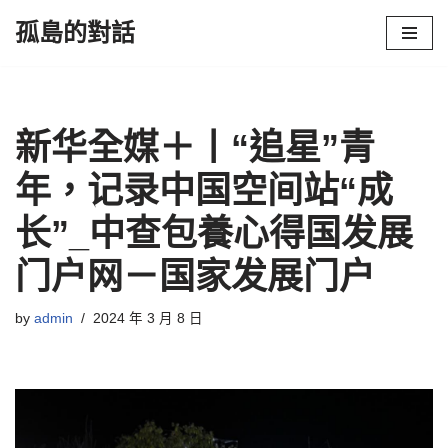
孤島的對話
Skip
to
content
新华全媒＋丨“追星”青
年，记录中国空间站“成
长”_中查包養心得国发展
门户网－国家发展门户
by
admin
2024 年 3 月 8 日