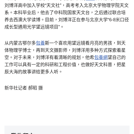
刘博洋高中加入学校“天文社”，高考考入北京大学物理学院天文
系。本科毕业后，他去了中科院国家天文台，之后通过联合培
养去西澳大学读博。目前，刘博洋正在参与北京大学“6-8米口径
成长型通用光学望远镜项目”。
从内蒙古鄂尔多
包養
斯一个喜欢用望远镜看月亮的男孩，到天
体物理学博士，再到天文摄影师，刘博洋用多种方式探索着星
空。对于未来，刘博洋有着清晰的规划，他希
包養網
望自己的
工作可以具有一定的科研和工程价值，也做好天文科普，把星
辰大海的故事讲给更多人听。
新华社记者 郝昭 摄