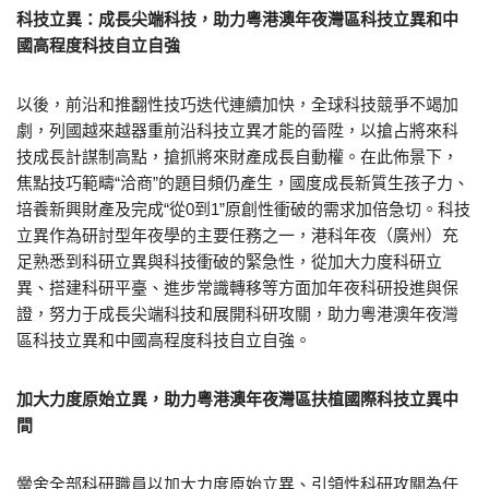
科技立異：成長尖端科技，助力粵港澳年夜灣區科技立異和中
國高程度科技自立自強
以後，前沿和推翻性技巧迭代連續加快，全球科技競爭不竭加
劇，列國越來越器重前沿科技立異才能的晉陞，以搶占將來科
技成長計謀制高點，搶抓將來財產成長自動權。在此佈景下，
焦點技巧範疇“洽商”的題目頻仍產生，國度成長新質生孩子力、
培養新興財產及完成“從0到1”原創性衝破的需求加倍急切。科技
立異作為研討型年夜學的主要任務之一，港科年夜（廣州）充
足熟悉到科研立異與科技衝破的緊急性，從加大力度科研立
異、搭建科研平臺、進步常識轉移等方面加年夜科研投進與保
證，努力于成長尖端科技和展開科研攻關，助力粵港澳年夜灣
區科技立異和中國高程度科技自立自強。
加大力度原始立異，助力粵港澳年夜灣區扶植國際科技立異中
間
黌舍全部科研職員以加大力度原始立異、引領性科研攻關為任