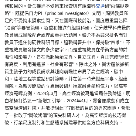
務和目的。黌舍推進不受拘束摸索與有組織科
交通
研“兩條腿走
路”，既提倡自力PI（principal investigator）文明，賜與教員充
足的不受拘束摸索空間，又在國際科技前沿、國度嚴重需乞降
“洽商”等要害範疇，器重和推進有組織科研，使分歧學科佈景的
教員構成團隊配合處理嚴重迷信題目。黌舍不為尋求排名而對
教員下達任何硬性科研目標，退職稱晉升中，保持破“四唯”，不
重視教員頒發論文的多少數字，而是重視教員在學術方面的前
瞻性和影響力，旨在激起原始立異、自立立異，真正完成“迷信
有高度、利用有遠景、社會有影響”。除此之外，黌舍還依據新
質生孩子力的成長請求與趨向前瞻性布局了高空經濟、碳中
和、陸地工程等重點研討範疇，并在第一時光搭建平臺、組建
團隊，為新興範疇的立異衝破研討進獻融會學科氣力。以高空
經濟範疇為例，2024年3月，高空經濟被寫進當局任務陳述，明
白積極打造這一“新增加引擎”。2024年4月，黌舍便啟動和成立
高空經濟研討院，并敏捷組建了7個標的目的的專家團隊，會聚
了一批敢于“衝破鴻溝”的頂尖科研人才，為高空經濟的技巧衝
破、行業尺度制訂和生態體系搭建等供給全方位科研支持。