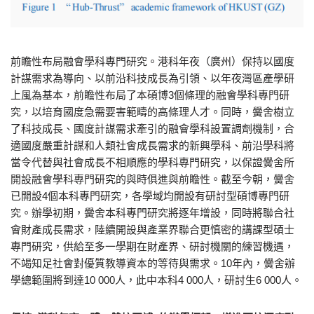
前瞻性布局融會學科專門研究。港科年夜（廣州）保持以國度
計謀需求為導向、以前沿科技成長為引領、以年夜灣區產學研
上風為基本，前瞻性布局了本碩博3個條理的融會學科專門研
究，以培育國度急需要害範疇的高條理人才。同時，黌舍樹立
了科技成長、國度計謀需求牽引的融會學科設置調劑機制，合
適國度嚴重計謀和人類社會成長需求的新興學科、前沿學科將
當令代替與社會成長不相順應的學科專門研究，以保證黌舍所
開設融會學科專門研究的與時俱進與前瞻性。截至今朝，黌舍
已開設4個本科專門研究，各學域均開設有研討型碩博專門研
究。辦學初期，黌舍本科專門研究將逐年增設，同時將聯合社
會財產成長需求，陸續開設與產業界聯合更慎密的講課型碩士
專門研究，供給至多一學期在財產界、研討機關的練習機遇，
不竭知足社會對優質教導資本的等待與需求。10年內，黌舍辦
學總範圍將到達10 000人，此中本科4 000人，研討生6 000人。