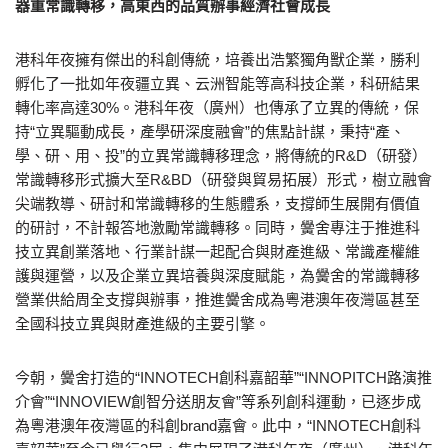
器重常識轉移，高東西的品質辦事經濟社會成長
港科年夜擁有傑出的科創傳統，培養出浩繁獨角獸企業，勝利
孵化了一批如年夜疆立異、云洲智能等高科技企業，科研結果
轉化率高達30%。港科年夜（廣州）也傳承了立異的傳統，保
持“立異驅動成長，產學研深度融會”的焦點計謀，秉持“產、
學、研、用、投”的立異常識轉移理念，將傳統的R&D（研發）
常識轉移形式擴大至R&BD（研發與貿易拓展）形式，樹立融會
尖端教導、研討和常識轉移的生態體系，支撐師生展開有價值
的研討，不計報答地激勵常識轉移。同時，黌舍專注于推進科
技立異創業落地、行業計謀一起配合與財產進級、常識產權維
護與運營，以及企業立異培養與深度賦能，為黌舍的常識轉移
營業供給周全支撐與辦事，推進黌舍成為粵港澳年夜灣區甚至
全國科技立異與財產進級的主要引擎。
今朝，黌舍打造的“INNOTECH創科嘉韶華”“INNOPITCH路演推
介會”“INNOVIEW創智分送朋友會”等系列創科運動，已逐步成
為粵港澳年夜灣區的科創brand嘉會。此中，“INNOTECH創科