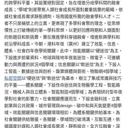
的跨學科平臺，其設置絕對固定，旨在增進分歧學科間的融會
成長；“學域”則是聚焦人類社會成長所面對嚴重挑釁的範疇，依
據社會成長需求靜態調劑，培育國度所需的融會學科人才。二
者不只是稱號上的立異，更表現了多學科會聚的理念，從思想
慣性上打破傳統的單一學科思想，以更好回應時期和人類面對
的新題目和新挑釁，實在推進學科穿插融會，增進新興學科和
前沿學科成長。今朝，港科年夜（廣州）建立了效能、信息、
體系、社會四年夜學術關鍵。此中，效能關鍵以“硬迷信”為主，
下設進步前輩資料、地球與陸地年夜氣迷信、微電子、可連續
動力與周遭的狀況4個學域；信息關鍵以“軟迷信”為主，下設人
工智能、數據迷信與剖析、盤算媒體與藝術、物聯網4個學域；
私密空間
以“硬迷信”與“軟迷信”為基本，樹立了集成常識與技巧
的平臺——體系關鍵，下設性命迷信與生物醫學工程、智能路
況、機械人與自立體系、智能制造4個學域；為表現研討型年夜
學對社會的影響力，社會關鍵應運而生，下設金融科技、立異
創業與公共政策、城市管理與design、碳中和與天氣變更4個學
域。效能關鍵與信息關鍵環環相扣，為體系關鍵供給基本，為
社會關鍵供給聲援。各關鍵、學域間打破鴻溝，互聯互通，依
據國度計謀和人類社會成長需求，靜態組合，全方位融會，深