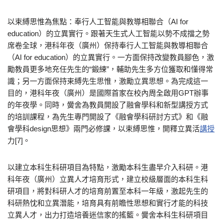
以束縛思惟為焦點：奉行人工智能與教導相聯合（AI for
education）的立異實行。跟著天生式人工智能以勢不成擋之勢
席卷全球，港科年夜（廣州）保持奉行人工智能與教導相聯合
（AI for education）的立異實行。一方面保持改變教員腳色，激
勵教員更多地充任先生的“鍛練”，輔助先生多方位獲取和懂得常
識；另一方面保持束縛先生思惟，激勵立異思想。為完成這一
目的，港科年夜（廣州）是國際首家在校內周全啟用GPT辦事
的年夜學。同時，黌舍為教員開設了融會學科和新型講授方式
的培訓課程，為先生專門開設了《融會學科研討方式》和《融
會學科design思想》兩門必修課，以束縛思惟，開釋立異活
講授
力[7]。
以建立本科生科研項目為特點，激勵本科生盡早介入科研。港
科年夜（廣州）立異人才培育形式，建立校級層面的本科生科
研項目，將對科研人才的培育前置至本科一年級，激起先生的
科研熱忱和立異潛能，培育具有前瞻性思想和實行才能的科技
立異人才，出力打造培養迷信家的搖籃。黌舍本科生科研項目