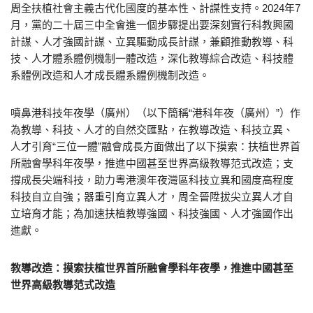
周全扶植社會主義古代化國度的基本性、計謀性支持。2024年7
月，黨的二十屆三中全會進一個步驟提出要深刻實行科教興國
計謀、人才強國計謀、立異驅動成長計謀，兼顧推動教導、科
技、人才體系體例機制一體改造，深化教導綜合改造、科技體
系體例改造和人才成長體系體例機制改造。
噴鼻港科技年夜學（廣州）（以下簡稱“港科年夜（廣州）”）作
為教導、科技、人才的自然交匯點，在教導改造、科技立異、
人才引育“三位一體”融會成長方面做出了以下摸索：扶植世界首
所融會學科年夜學，推進中國甚至世界高級教導范式改造；支
撐成長尖端科技，助力粵港澳年夜灣區科技立異和國度高程度
科技自立自強；器重引育立異人才，周全晉陞拔尖立異人才自
立培育才能；為加速扶植教導強國、科技強國、人才強國作出
進獻。
教導改造：摸索扶植世界首所融會學科年夜學，推進中國甚至
世界高級教導范式改造