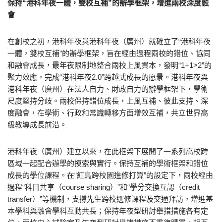
保持“港科年夜一體，雙校互補”的辦學框架，增進兩校深度融
會
在創校之初，港科年夜與港科年夜（廣州）就確立了“港科年夜
一體，雙校互補”的辦學框架，旨在經由過程兩校的錯位、協同
和融會成長，最年夜限制地整合兩校上風資本，發明“1+1>2”的
聚力效應，完成“港科年夜2.0”跨越式成長的愿景。港科年夜與
港科年夜（廣州）在法人自力、財政自力的辦學框架下，學術
尺度堅持分歧。兩校保持錯位成長，上風互補、彼此支持、深
度融會，在學術、行政和常識轉移方面增效互補，共立世界高
級教導成長前沿。
港科年夜（廣州）建立以來，在此框架下展開了一系列高校跨
區域一起配合辦學的摸索與實行。保持互補的學術框架和錯位
成長的學位課程。在“紅鳥跨校園進修打算”的設定下，兩校經由
過程“科目共享（course sharing）”和“學分交換互認（credit
transfer）”等機制，支撐先生跨校選修課程及交通拜訪，增進基
本學科與融會學科互動共長；保持年夜型研討舉措措施各有定