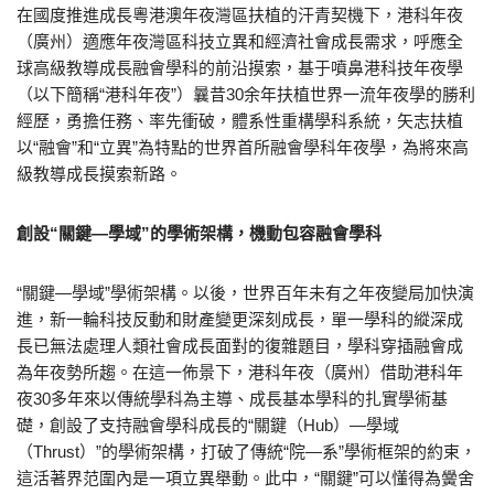
在國度推進成長粵港澳年夜灣區扶植的汗青契機下，港科年夜
（廣州）適應年夜灣區科技立異和經濟社會成長需求，呼應全
球高級教導成長融會學科的前沿摸索，基于噴鼻港科技年夜學
（以下簡稱“港科年夜”）曩昔30余年扶植世界一流年夜學的勝利
經歷，勇擔任務、率先衝破，體系性重構學科系統，矢志扶植
以“融會”和“立異”為特點的世界首所融會學科年夜學，為將來高
級教導成長摸索新路。
創設“關鍵—學域”的學術架構，機動包容融會學科
“關鍵—學域”學術架構。以後，世界百年未有之年夜變局加快演
進，新一輪科技反動和財產變更深刻成長，單一學科的縱深成
長已無法處理人類社會成長面對的復雜題目，學科穿插融會成
為年夜勢所趨。在這一佈景下，港科年夜（廣州）借助港科年
夜30多年來以傳統學科為主導、成長基本學科的扎實學術基
礎，創設了支持融會學科成長的“關鍵（Hub）—學域
（Thrust）”的學術架構，打破了傳統“院—系”學術框架的約束，
這活著界范圍內是一項立異舉動。此中，“關鍵”可以懂得為黌舍