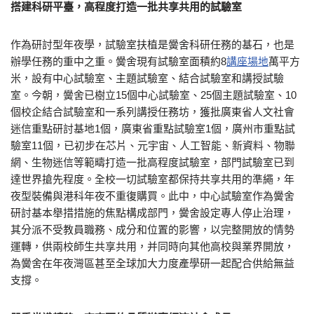
搭建科研平臺，高程度打造一批共享共用的試驗室
作為研討型年夜學，試驗室扶植是黌舍科研任務的基石，也是
辦學任務的重中之重。黌舍現有試驗室面積約8
講座場地
萬平方
米，設有中心試驗室、主題試驗室、結合試驗室和講授試驗
室。今朝，黌舍已樹立15個中心試驗室、25個主題試驗室、10
個校企結合試驗室和一系列講授任務坊，獲批廣東省人文社會
迷信重點研討基地1個，廣東省重點試驗室1個，廣州市重點試
驗室11個，已初步在芯片、元宇宙、人工智能、新資料、物聯
網、生物迷信等範疇打造一批高程度試驗室，部門試驗室已到
達世界搶先程度。全校一切試驗室都保持共享共用的準繩，年
夜型裝備與港科年夜不重復購買。此中，中心試驗室作為黌舍
研討基本舉措措施的焦點構成部門，黌舍設定專人停止治理，
其分派不受教員職務、成分和位置的影響，以完整開放的情勢
運轉，供兩校師生共享共用，并同時向其他高校與業界開放，
為黌舍在年夜灣區甚至全球加大力度產學研一起配合供給無益
支撐。