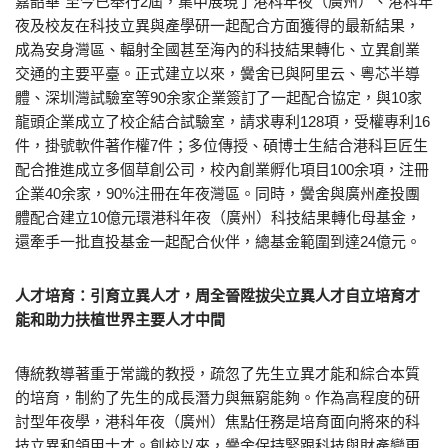
嘉韶華”至今已舉行2屆，集中展現了港科年夜（廣州）、港科年
夜及校友在科技立異與產學研一起配合方面獲得的最新結果，
成為安身灣區、輻射全國甚至海內的科技結果轉化、立異創業
交通的主要平臺。正式建立以來，黌舍已與阿里云、粵芯半導
體、深圳灣試驗室等90余家企業簽訂了一起配合協定，與10家
龍頭企業成立了校企結合試驗室，請求專利128項，受權專利16
件，掛號軟件著作權7件；多位傳授、碩博士生結合港科巨匠生
配合推進成立多個草創公司，校內創業孵化項目100余項，注冊
企業40余家，90%注冊在年夜灣區。同時，黌舍與廣州產投團
體配合建立10億元環港科年夜（廣州）科技結果轉化母基金，
還牽手一批直投基金一起配合伙伴，總基金範圍到達24億元。
人才培育：引育立異人才，周全晉陞拔尖立異人才自立培育才
能和助力扶植世界主要人才中間
傳統教導著重于常識的教授，疏忽了先生立異才能和綜合本質
的培育，制約了先生的成長潛力與無窮能夠。作為高程度的研
討型年夜學，港科年夜（廣州）焦點任務是培育面向將來的科
技立異和領甲士才。創校以來，黌舍保持緊跟科技與財產變更