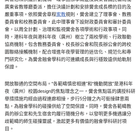
廣東省教導廳委派，擔任決議計劃和安排黌舍成長標的目的及
嚴重事項。依照黌舍章程
家教
規則，黌舍建立了理事會、教務
委員會和校務委員會，此中理事會下設財政委員會和審計委員
會，以周全計劃、治理和監視黌舍各項學術和行政事項。同
時，港科年夜與港科年夜（廣州）樹立了兩校學術、行政聯動
協商機制，包含教務委員會、校長辦公會和院長辦公會的跨校
園聯絡接觸機制，配合增進年夜學管理的迷信化、規范化和專
門研究化，為黌舍融會學科的可連續成長與行穩致遠供給軌制
保證。
開放聯通的空間布局。“各範疇慎密相連”和“機動開放”是港科年
夜（廣州）校園design的焦點理念之一，黌舍焦點區的講授科研
舉措措施均經由過程連廊相接，步行5分鐘之內可銜接肆意兩
點，為融會學科的碰撞供給了空間保證。同時，黌舍各範疇教
員的辦公室和先生宿舍均履行隨機分布，以發明更多機遇讓分
歧範疇的師生碰撞靈感，激起更多有價值的融會學科研討項
目。