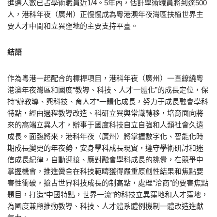
進選人數已占學術職員近1/4。5年內，估計學術職員將到達500
人，港科年夜（廣州）正慢慢成為粵港澳年夜灣區扶植世界主
要人才中間和立異窪地的主要支持平臺。
結語
作為粵港一起配合的標桿項目，港科年夜（廣州）一直繚繞粵
港澳年夜灣區和國度“教導、科技、人才一體化”的成長定位，保
持“辦教導、興科技、育人才”一體化成長，努力于成長融會學科
特點，經由過程教導改造、科研立異與常識轉移，培育面向將
來的高端立異人才，辦事于國度科技自立自強和人類社會久遠
成長。面臨將來，港科年夜（廣州）將掌握數字化、智能化時
期成長變更的年夜勢，安身學科成長現實，遵守學術研討和迷
信成長紀律，自動迎接、應對融會學科成長的挑釁，在競爭中
掌握機會，推進黌舍在科技範疇獲得嚴重原創性結果和焦點要
害性衝破，搶占世界科技成長的制高點，處理“洽商”的要害焦點
題目，打造“中國特點，世界一流”的科技立異窪地和人才窪地，
為國度兼顧推動教導、科技、人才體系體例機制一體改造進獻