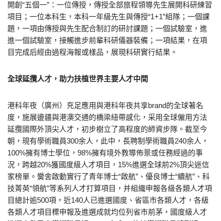
開創“五個一”：一位傳授，傳授全部旅程領導先生展開科研練習
項目；一位本科生，本科一年級先生與傳授“1+1”組隊；一個課
題，一項由傳授與先生配合制訂的研討課題；一個試驗室，進
進一個試驗室，接觸進步前輩科研儀器裝備；一項結果，在項
目完成后經由過程海報或樣品，展現科研實行結果。
全球延攬人才，助力扶植世界主要人才中間
港科年夜（廣州）充足應用與港科年夜共享brand的全球著名
度，施展邊疆與港澳交通的橋梁紐帶感化，采用全球僱用方法
延攬國際外頂尖人才，初步樹立了高程度的師資步隊。截至今
朝，現有學術職員300余人，此中，長聘制學術職員240余人，
100%擁有博士學位，98%擁有境外教導佈景或任務經過的事
況，跨越20%獲國度級人才項目，15%進選全球前2%頂尖迷信
家榜單。黌舍啟動實行了青年博士“啟航”、優良博士“續航”、科
技菁英“領航”等系列人才打算項目，并組織申報各級各類人才項
目總計逾500項，近140人已進選國度、省區市各類人才，各級
各類人才項目標申報及進選成就均位列省市前茅，國度級人才