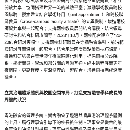
位。兩校中心試驗室及年夜型研討舉措措施不重復購買，相互
開放共享，協同搭建世界一流的試驗平臺；激勵學術教員跨校
園聯聘。摸索建立結合學術錄用（joint appointment）和跨校聯
屬教員（cross-campus faculty affiliate）的立異機制，增進兩校
師資共享與一起配合；支撐兩校教員展開結合講授、結合領導
研討生和結合科研攻關等。2023年10月，兩校配合建立了“20-
20結合研討專項”，支撐兩校科研職員在穿插融會學科、前沿範
疇研討展開深刻一起配合，結合承當國度重點嚴重技巧課題，
推進科研結果在粵港澳年夜灣區轉化利用；提倡兩校分歧院
系、學術關鍵、學域和部分間的互聯互通。經由過程展開更年
夜范圍、更高程度、更深條理的一起配合，增進兩校完成深度
融會。
立異治理體系體例與校園空間布局，打造支撐融會學科成長的
周遭的狀況
粵港融會的管理系統。黌舍融會了邊疆與噴鼻港治理體系體例
的上風，履行理事會引導下的校長擔任制。理事會是黌舍的最
高管治和決議計劃機構，理事由辦學兩邊及廣東省國民當局或