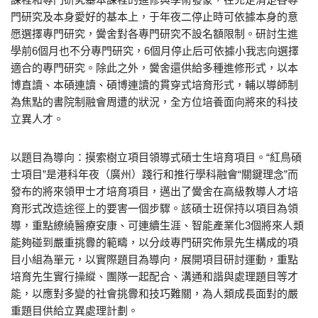
門研究及本身愛好的基本上，于年夜二停止時可依據本身的意
愿選擇專門研究，黌舍對各專門研究不設名額限制。研討生進
學前6個月也不分專門研究，6個月停止后可依據小我志向選擇
適合的專門研究。除此之外，黌舍還供給多種進修形式，以本
博直讀、本碩連讀、碩博連讀的貫穿式培育形式，輔以導師制
為焦點的書院制融會周遭的狀況，全方位培養面向將來的科技
立異人才。
以題目為導向：摸索樹立項目領導式碩士生培育項目。“紅鳥碩
士項目”是港科年夜（廣州）踐行和推行學科融會“關鍵理念”而
發布的將來領甲士才培育項目，邁出了黌舍在高級教導人才培
育形式改造途徑上的要害一個步驟。該碩士班保持以項目為領
導，重點繚繞醫療安康、可連續生涯、智能產業化3個將來人類
能夠碰到嚴重挑釁的範疇，以分歧專門研究佈景先生構成的項
目小組為單元，以實際題目為導向，展開項目研討運動，重點
培育先生實行操縱、團隊一起配合、溝通和諧與處理題目等才
能，以應對多變的社會挑釁和技巧難關，為人類成長面對的嚴
重題目供給立異處理計劃。