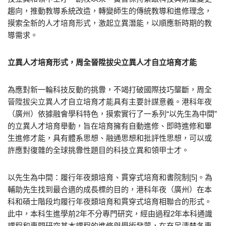
趨向，推動教導系統改造，轉變師生的傳統教導和進修理念，
摸索全新的人才培育形式，激起立異潛能，以順應新時期的教
導需求。
立異人才培育形式，周全晉陞拔尖立異人才自立培育才能
為應對新一輪科技反動的挑釁，不竭打破國際技巧壟斷，周全
晉陞拔尖立異人才自立培育才能具有主要計謀意義。港科年夜
（廣州）依據融會學科特色，摸索實行了一系列“以先生為中間”
的立異人才培育舉動，旨在培育擁有自動進修、即時進修和畢
生進修才能，具有體系思想、融通思想和批評性思想，可以或
許應對復雜的全球挑釁性題目的科技立異和領甲士才。
以先生為中間：履行年夜類培育、貫穿式培育和書院制[5]。為
輔助先生找到最合適的成長標的目的，港科年夜（廣州）在本
科和碩士階段均履行年夜類培育和貫穿式培育相聯合的形式。
此中，本科生進學前2年不分專門研究，經由過程2年本科通識
課程和專門研究基本課程的進修與學術發蒙，在充足清楚各專