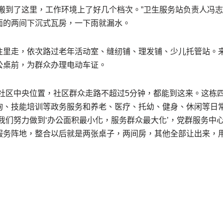
们搬到了这里，工作环境上了好几个档次。”卫生服务站负责人冯
面的两间下沉式瓦房，一下雨就漏水。
往里走，依次路过老年活动室、缝纫铺、理发铺、少儿托管站。
公桌前，为群众办理电动车证。
庄社区中央位置，社区群众走路不超过5分钟，都能到这来。这栋
询、技能培训等政务服务和养老、医疗、托幼、健身、休闲等日常
我们努力做到‘办公面积最小化，服务群众最大化’，党群服务中
服务阵地，整合以后就是两张桌子，两间房，其他全部让出来，