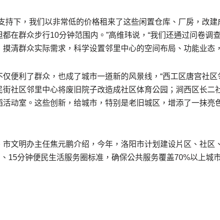
众支持下，我们以非常低的价格租来了这些闲置仓库、厂房，改建
都在群众步行10分钟范围内。”高维玮说，“我们还通过问卷调
，摸清群众实际需求，科学设置邻里中心的空间布局、功能业态，
不仅便利了群众，也成了城市一道新的风景线，“西工区唐宫社区
民街社区邻里中心将废旧院子改造成社区体育公园；涧西区长二
蹈活动室。这些创新，给城市，特别是老旧城区，增添了一抹亮色
、市文明办主任焦元鹏介绍，今年，洛阳市计划建设片区、社区、
钟、15分钟便民生活服务圈标准，确保公共服务覆盖70%以上城