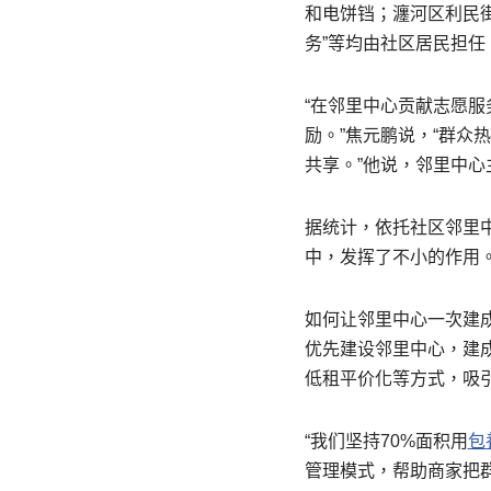
和电饼铛；瀍河区利民街
务”等均由社区居民担任
“在邻里中心贡献志愿
励。”焦元鹏说，“群
共享。”他说，邻里中心
据统计，依托社区邻里中
中，发挥了不小的作用
如何让邻里中心一次建
优先建设邻里中心，建
低租平价化等方式，吸
“我们坚持70%面积用
包
管理模式，帮助商家把