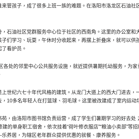
谁来管孩子，成了很多上班一族的难题。在洛阳市洛龙区石油社
分，石油社区党群服务中心位于社区的西南角。这里的办公室和
孩子们学习、玩耍，午休时分收起来，再摆上折叠床，就可以供
起了看护员。
区各处的邻里中心公共服务设施，就近提供暑期托幼服务，为家
。
是上世纪六七十年代风格的建筑。从龙门大道上的西大门进去，
去，10多名年轻人在打篮球、羽毛球。这里被改建成了室内运动
书苑，由洛阳市图书馆负责运营，成了学生们暑期学习的好去处
修建的单身职工宿舍，依次挂着“荷叶修衣服店”“粮油小卖部”等
—乐养居，为辖区老年群众提供优惠的就餐、康养服务。