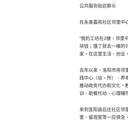
公共服务贴近群众
在永泰嘉苑社区邻里中
“我的工坊在2楼，邻里
块钱；饿了就去一楼的
家。在这里生活、创业，
去年以来，洛阳市将邻
践中心（站、所）、养
推动政务代办和文化、
训、助餐托幼、心理辅
来到宜阳县后庄社区邻里
室、留观室等一应俱全