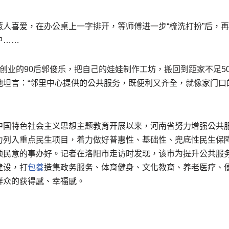
惹人喜爱，在办公桌上一字排开，等师傅进一步“梳洗打扮”后，
户……
创业的90后郭俊乐，把自己的娃娃制作工坊，搬回到距家不足5
坦言：“邻里中心提供的公共服务，既便利又齐全，就像家门口的
中国特色社会主义思想主题教育开展以来，河南省努力增强公共
力列入重点民生项目，着力做好普惠性、基础性、兜底性民生保
顺民意的事办好。记者在洛阳市走访时发现，该市为提升公共服
建设，打
包養
造集政务服务、体育健身、文化教育、养老医疗、
群众的获得感、幸福感。