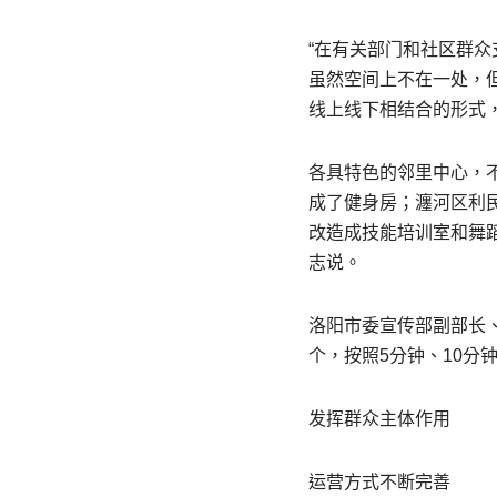
“在有关部门和社区群
虽然空间上不在一处，但
线上线下相结合的形式
各具特色的邻里中心，
成了健身房；瀍河区利
改造成技能培训室和舞
志说。
洛阳市委宣传部副部长
个，按照5分钟、10分
发挥群众主体作用
运营方式不断完善