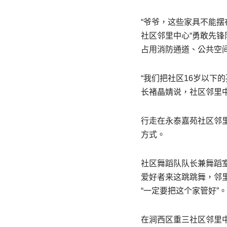
“爷爷，这些家具不能
社区邻里中心“勇敢先锋
占用消防通道、公共空
“我们把社区16岁以下
长褚晶婧说，社区邻里
行走在永泰嘉苑社区邻
方式。
社区舞蹈队队长兼舞蹈
爱好者来这跳跳舞，邻
“一定要把这个家管好”。
在涧西区重三社区邻里