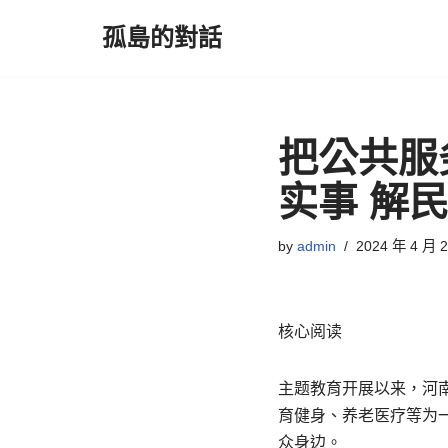
孤島的對話
Skip
to
content
把公共服
实事 解
by
admin
2024 年 4 月 
核心阅读
主题教育开展以来，河
育健身、养老医疗等为
众身边。