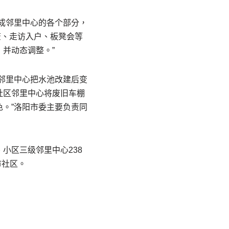
成邻里中心的各个部分，
查、走访入户、板凳会等
并动态调整。”
邻里中心把水池改建后变
社区邻里中心将废旧车棚
。”洛阳市委主要负责同
小区三级邻里中心238
市社区。