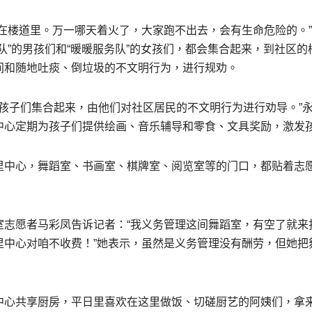
摆在楼道里。万一哪天着火了，大家跑不出去，会有生命危险的。
队”的男孩们和“暖暖服务队”的女孩们，都会集合起来，到社区
间和随地吐痰、倒垃圾的不文明行为，进行规劝。
的孩子们集合起来，由他们对社区居民的不文明行为进行劝导。”
中心定期为孩子们提供绘画、音乐辅导和零食、文具奖励，激发
里中心，舞蹈室、书画室、棋牌室、阅览室等的门口，都贴着志
室志愿者马彩凤告诉记者：“我义务管理这间舞蹈室，有空了就来
里中心对咱不收费！”她表示，虽然是义务管理没有酬劳，但她把
中心共享厨房，平日里喜欢在这里做饭、切磋厨艺的阿姨们，拿