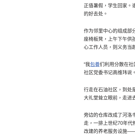
正值暑假，学生回家。
的好去处。
作为邻里中心的组成部
座椅板凳，上午下午供
心工作人员，则义务当
“我
包養
们利用分散在社
社区党委书记高维玮说
行走在石油社区，到处
大礼堂耸立眼前，走进
旁边的仓库改成了河洛
走，一排上世纪70年代
改建的养老服务设施—