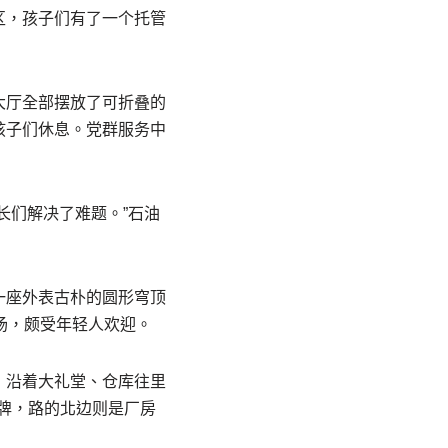
区，孩子们有了一个托管
大厅全部摆放了可折叠的
孩子们休息。党群服务中
长们解决了难题。”石油
一座外表古朴的圆形穹顶
场，颇受年轻人欢迎。
；沿着大礼堂、仓库往里
招牌，路的北边则是厂房