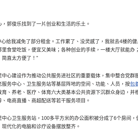
心，郭俊乐找到了一片创业和生活的乐土。
中心给我减免了部分租金。工作累了、没灵感了，我就去4楼的
邻里食堂吃饭，便宜又美味；各种创业的手续，一楼大厅就能办；
简直太方便了！”
里中心建设作为推动公共服务进社区的重要载体，集中整合党群
老服务中心、卫生服务站等基层阵地的空间、功能、人员，按
包
教育、养老、医疗、体育六大类基本公共资源下沉群众身边，并
导、电商直播、商超配送等若干服务项目。
中心卫生服务站，100多平方米的办公面积被分成了6个房间，
，现代化的电脑和诊疗设备摆放整齐。