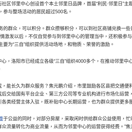
社区邻里中心创设首个本土邻里日品牌，首届“利民·邻里日”主题活动
，参与整场活动的居民超过500名。
服务的群众，可以积分。群众攒够积分，可以到社区商铺兑换一些
众热情激发以后，不仅自觉参与到邻里中心的管理当中，还积极参
主要为“三自”组织提供活动场地，和物质、荣誉的激励。
心，洛阳市已经成立各级“三自”组织4000多个，在推动邻里中
。
成，能长久为群众服务？焦元鹏介绍，市里鼓励各区县把交通便
成后交给国有平台企业、第三方公司等专业机构进行市场化运营
引各类经营主体入驻，既补贴中心长期运营，也为群众提供更多
養
于公益的同时，对部分房屋，采取闲时供给群众公益使用，忙
群众流量转化为商业流量，从而为邻里中心的运营获得经费。”焦