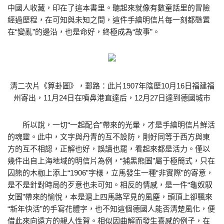
中國人收藏，印在了這本書里。聽起來就像有數童話里的冒險
經過歷程，在可知與未知之間，這件手繪明信片每一刻都懸置
在“變亂”的邊沿，也是命好，終極成為“故事”。
清二次片《算卦圖》，郵路：此片1907年陰歷10月16日福建福
州寄出，11月24日在噴鼻港直達后，12月27日達到德國城市
所以說，一切“一起配合”帶來的光暈，才是手繪明信片鮮活
的魂靈。此中，文字與丹青的互不設防，剛好同等于西方與東
方的互不相認，正解也好，誤讀也罷，看起來都是活力。僅以
幾件出自上海地域的明信片為例，“捕黑熊圖”屬于極簡式，只在
囚熊的木枷上添上“1906”字樣，立馬發生一種“非實際”的寄意，
是不是針對時局的歹意也未可知。相反的情感，是一件“龜奴馭
女圖”帶來的愉悅，本是滬上四馬路罕見的風塵，頭頂上卻飄來
“新年快活”的手寫花體字，也不知這個德國人能否清楚風化，便
借此來向遠方的親人性賀。相似因曲解而發生喜感的例子，在