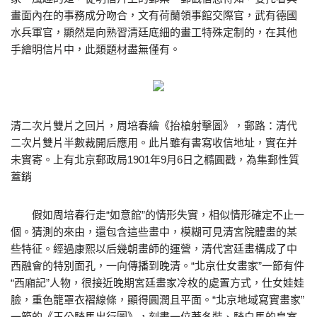
畫面內在的事務成分吻合，文有荷蘭領事館交際官，武有德國
水兵軍官，顯然是向熟習清廷底細的畫工特殊定制的，在其他
手繪明信片中，此類題材盡無僅有。
清二次片雙片之回片，周培春繪《抬槍射擊圖》，郵路：清代
二次片雙片半數裁開后應用。此片雖有書寫收信地址，實在并
未實寄。上有北京郵政局1901年9月6日之橢圓戳，為集郵性質
蓋銷
假如周培春行走“如意館”的情形失實，相似情形確定不止一
個。猜測的來由，還包含這些畫中，模糊可見清宮院體畫的某
些特征。經過康熙以后幾朝畫師的運營，清代宮廷畫構成了中
西融會的特別面孔，一向傳播到晚清。“北京仕女畫家”一節有件
“西廂記”人物，很接近晚期宮廷畫家冷枚的處置方式，仕女娃娃
臉，重色籠罩衣褶線條，顯得圓潤且平面。“北京地域寫實畫家”
一節的《王公騎馬出行圖》，刻畫一位著冬裝、騎白馬的皇室