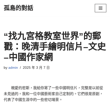
孤島的對話
Skip
to
content
“找九宮格教室世界”的郵
戳：晚清手繪明信片–文史
–中國作家網
by
admin
2025 年 3 月 7 日
親愛的密斯，我給你寄了一些中國明信片，完整是以前從
未見過的。我和一位中國藝術家自己定制的。它們很是原創，
代表了中國生涯中的一些密切場景。