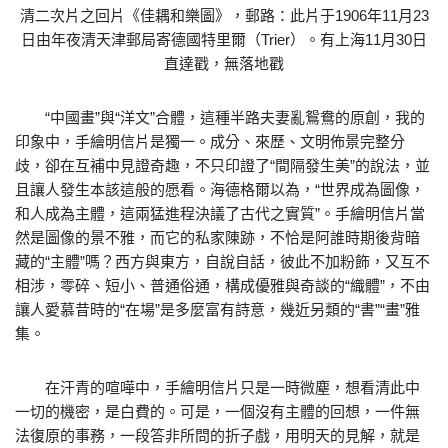
清二次片之回片《佳耦和樂圖》，郵路：此片于1906年11月23
日由年夜清天津郵局寄德國特里爾（Trier）。有上海11月30日
直達戳，無落地戳
“中國畫”與“洋文”合體，這種半路夫妻亂鴛鴦的原創，我的
印象中，手繪明信片是獨一。成分、來歷、文明佈景完整分
歧，卻在互補中見證奇趣，不只印證了“間隔發生美”的說法，並
且讓人發生本該這般的愿看。海德格爾以為，“世界成為圖像，
和人成為主體，這兩猛進程決議了古代之實質”。手繪明信片當
然是圖像的景不雅，而它的私家陳跡，不恰是阿誰時期後背暗
藏的“主體”嗎？西方與東方，自說自話，彼此不加粉飾，又互不
相涉，零碎、短小、普通俗通，構成優雅與奇談的“織體”，不由
讓人愛慕昔時的“在場”是多麼富有詩意，幾近另類的“書”“畫”雅
集。
在汗青的喧嘩中，手繪明信片只是一時微塵，想看清此中
一切的機密，是白費的。可是，一個沒有主體的回想，一件無
法復原的事務，一段答非所問的折子戲，用明天的見解，就是