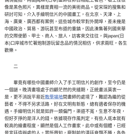
像是黑色照片，異樣是賣相一流的美術商品。從宋琛的搜集和
研討可知，介入手繪明信片的中國畫工，在北京、天津、上
海、廣東、廣西都有案例，這些城市較早對外開埠，差未幾是
中國政治、貿易、游玩甚至布道的重鎮，因此湊集著列國來華
的交際使節、甲士、商人、旅人，訪客來交往往，與japan(日
本)口岸城市忙著炮制游玩留念品的情況相仿，供求兩旺，各生
歡樂。
二
畢竟有哪些中國畫師介入了手工明信片的創作，至今仍是
一個謎。晚清畫壇處于四顧茫然的夾縫期，正統畫派莫衷一
是，更不消說平易近
教學場地
間畫師的處境了，難認為繼的從
藝者，不得不另求活路，好在文明有新態，總有適者保存的機
遇。手繪明信片就是如許一類偏門，渠道不寬，生意不年夜，
但好歹掙的是洋人的錢。依據現存作風判定，有些人底本就有
較高的繪畫程度，顯然是個人工作畫家，此中或有個體，已經
是宮廷造辦處的人。眾所周知，廢制前的清廷衰頹不勝，各色