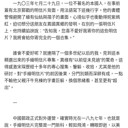
一九〇三年七月二十九日，一位不著名的本國人，在事前
蓋有北京郵戳的明信片背面，用法語寫下這幾行字。他的書體
警惕避開了繪有仙姑與孺子的畫面，心境似乎也衝動得姹紫嫣
紅，迫切想分送朋友在異國異鄉的發明。在別的一張明信片
上，他持續諂諛說：“告知我，您喜不愛好我寄你的這些明信
片？我將會給你寄完全的一個合集。”
誰會不愛好呢？就連隔了一個多世紀以后的我，見到這本
精選岀來的手繪明信片專集，異樣有“以前從未見過”的驚奇。這
得感激宋琛歷經十多年的專心搜集、鑒躲、收拾，尤其是他的
研討，對“手繪明信片”的前因後果，分門別類而深耕有成，一點
不輸他父親汗牛充棟的字畫巨躲，換個思緒看，甚至更有“超
出”。
一
中國郵政正式對外運營，確實時光在一八九七年，也就是
說，手繪明信片完整是一門新科，輕如飛鴻，轉眼即逝，以美