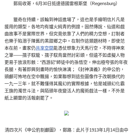
郵局收寄，6月30日抵達德國雷根斯堡（Regensburg）
獵奇在持續，該輪到神話進場了，這也是手繪明信片凡是
援用的類型，各地均有爐火純青的例證。固然傳說、仙道和戲
曲故事不是實際世界，但究竟依靠了人們的精力空想，訂制者
也樂于陷溺于陳舊的黑甜鄉之中。在制作這類題材時，即使范
本在前，畫家仍
共享空間
能憑仗想象力天馬行空，不時得神來
之筆——孺子馭龍、孺子馭鳥當然討彩頭，但遠不如虛擬人物
更易于放浪形骸：“西游記”師徒中的孫悟空，伸出極夸張的年夜
長腿，有著即興刻畫時的愉快淋漓；《封神演義》的申公豹，
頭顱可怖地在空中飄揚，如果聯想到這些圖像作于改朝換代的
一九一三年，就不難懂得其魔幻的實際根據，恰是城頭幻化霸
王旗的濁世斗法，與陌頭年夜變活人的魔術戲法一樣，不外是
紙上顯靈的活報劇罷了。
清四次片《申公豹割顱圖》，郵路：此片于1913年1月14日由中