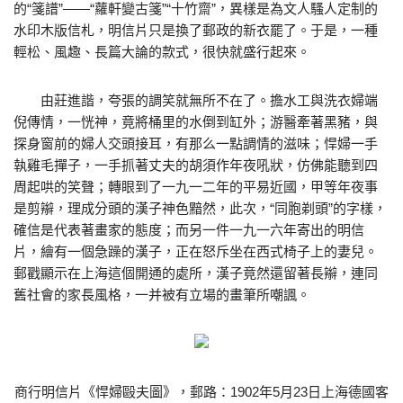
的“箋譜”——“蘿軒變古箋”“十竹齋”，異樣是為文人騷人定制的
水印木版信札，明信片只是換了郵政的新衣罷了。于是，一種
輕松、風趣、長篇大論的款式，很快就盛行起來。
由莊進諧，夸張的調笑就無所不在了。擔水工與洗衣婦端
倪傳情，一恍神，竟將桶里的水倒到缸外；游醫牽著黑豬，與
探身窗前的婦人交頭接耳，有那么一點調情的滋味；悍婦一手
執雞毛撣子，一手抓著丈夫的胡須作年夜吼狀，仿佛能聽到四
周起哄的笑聲；轉眼到了一九一二年的平易近國，甲等年夜事
是剪辮，理成分頭的漢子神色黯然，此次，“同胞剃頭”的字樣，
確信是代表著畫家的態度；而另一件一九一六年寄出的明信
片，繪有一個急躁的漢子，正在怒斥坐在西式椅子上的妻兒。
郵戳顯示在上海這個開通的處所，漢子竟然還留著長辮，連同
舊社會的家長風格，一并被有立場的畫筆所嘲諷。
商行明信片《悍婦毆夫圖》，郵路：1902年5月23日上海德國客