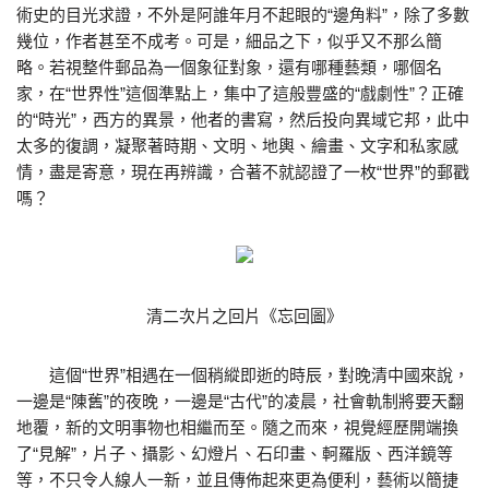
術史的目光求證，不外是阿誰年月不起眼的“邊角料”，除了多數
幾位，作者甚至不成考。可是，細品之下，似乎又不那么簡
略。若視整件郵品為一個象征對象，還有哪種藝類，哪個名
家，在“世界性”這個準點上，集中了這般豐盛的“戲劇性”？正確
的“時光”，西方的異景，他者的書寫，然后投向異域它邦，此中
太多的復調，凝聚著時期、文明、地輿、繪畫、文字和私家感
情，盡是寄意，現在再辨識，合著不就認證了一枚“世界”的郵戳
嗎？
清二次片之回片《忘回圖》
這個“世界”相遇在一個稍縱即逝的時辰，對晚清中國來說，
一邊是“陳舊”的夜晚，一邊是“古代”的凌晨，社會軌制將要天翻
地覆，新的文明事物也相繼而至。隨之而來，視覺經歷開端換
了“見解”，片子、攝影、幻燈片、石印畫、軻羅版、西洋鏡等
等，不只令人線人一新，並且傳佈起來更為便利，藝術以簡捷