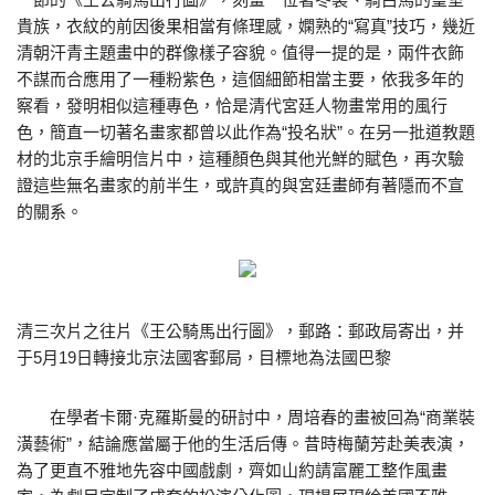
貴族，衣紋的前因後果相當有條理感，嫻熟的“寫真”技巧，幾近
清朝汗青主題畫中的群像樣子容貌。值得一提的是，兩件衣飾
不謀而合應用了一種粉紫色，這個細節相當主要，依我多年的
察看，發明相似這種專色，恰是清代宮廷人物畫常用的風行
色，簡直一切著名畫家都曾以此作為“投名狀”。在另一批道教題
材的北京手繪明信片中，這種顏色與其他光鮮的賦色，再次驗
證這些無名畫家的前半生，或許真的與宮廷畫師有著隱而不宣
的關系。
清三次片之往片《王公騎馬出行圖》，郵路：郵政局寄出，并
于5月19日轉接北京法國客郵局，目標地為法國巴黎
在學者卡爾·克羅斯曼的研討中，周培春的畫被回為“商業裝
潢藝術”，結論應當屬于他的生活后傳。昔時梅蘭芳赴美表演，
為了更直不雅地先容中國戲劇，齊如山約請富麗工整作風畫