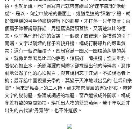
拍，也就是說，西洋書寫自己就帶有繪畫的“速率感”和“活動
感”。是以，向空中放槍的畫面上，幾道急速的“彈道”字體，就
好像糟糕的弓手傾盡槍彈留下的劃痕，才打落一只年夜雁；兩
個孺子蹲著說靜靜話，周邊寫滿劈頭蓋臉、又清楚無比的德
文，似乎為他們假造的絮語；一個孺子放鞭炮，從撲滅的引子
開端，文字以硝煙的樣子容貌升騰，構成行將爆炸的嚴重氣
氛；還有一個逗貓孺子，四周寫滿一圈又一圈環繞糾纏的英
文，就像是牽著鳥比畫的靜態，讓貓好一陣撲騰；漁夫垂釣，
看似心如止水，美麗瀟灑的斜體字卻裸露出他的碎碎念，惡作
劇地公然了他的心坎獨白：與其說相忘于江湖，不如說愿者上
鉤；最深諳中國視覺美學的，莫過于天津地域出品的“佳耦和樂
圖”，原來是舞臺上的二人轉，顛末密密層層的書寫排布，宛若
文字的幾何體，搭建成詞語的墻體，窗戶還做成外開狀，構成
參差有致的空間節拍，烘托出人物的鶯鶯燕燕，若干年以后才
出生的古代派“丹青詩”，也不外這般。