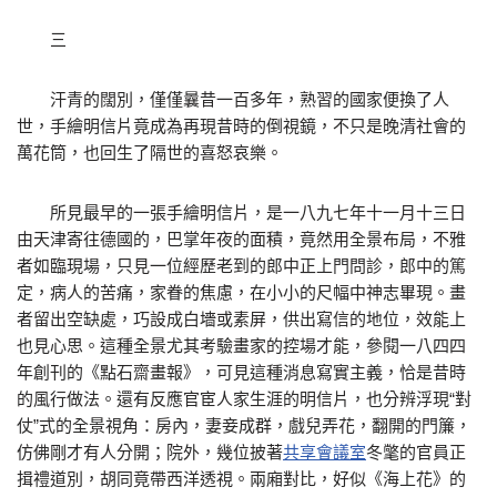
三
汗青的闊別，僅僅曩昔一百多年，熟習的國家便換了人
世，手繪明信片竟成為再現昔時的倒視鏡，不只是晚清社會的
萬花筒，也回生了隔世的喜怒哀樂。
所見最早的一張手繪明信片，是一八九七年十一月十三日
由天津寄往德國的，巴掌年夜的面積，竟然用全景布局，不雅
者如臨現場，只見一位經歷老到的郎中正上門問診，郎中的篤
定，病人的苦痛，家眷的焦慮，在小小的尺幅中神志畢現。畫
者留出空缺處，巧設成白墻或素屏，供出寫信的地位，效能上
也見心思。這種全景尤其考驗畫家的控場才能，參閱一八四四
年創刊的《點石齋畫報》，可見這種消息寫實主義，恰是昔時
的風行做法。還有反應官宦人家生涯的明信片，也分辨浮現“對
仗”式的全景視角：房內，妻妾成群，戲兒弄花，翻開的門簾，
仿佛剛才有人分開；院外，幾位披著
共享會議室
冬氅的官員正
揖禮道別，胡同竟帶西洋透視。兩廂對比，好似《海上花》的