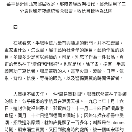
華平易近國北京郵局收寄，那時曾經改朝換代，郵票貼用了三
分袁世凱年夜總統留念郵票，收信目標地為法國
四
在我看來，手繪明信片最有興趣思的部門，并不在繪畫。
畫家畫什么，怎么畫，屬于藝術社會學的題目，藝術作風的題
目，多幾多少是可以評價的。可是，別忘了作為一件郵品，真
正的焦點在于“增值”和“暢通”。也就是說，除了畫，還有一半意
義回功于寫信者，郵局蓋戳的人，甚至火車、渡輪、日歷、氣
象、背包、信使、等待的眼光，以及警惕翼翼的時間保留者。
人算遠不如天年，一件“周易算卦圖”，郵戳居然蓋在了卦師
的臉上，似乎將來的宇航員在泄露天機。一九〇七年十月十六
日，這封信從福州寄出，郵資四分，十一月二十四日經噴鼻港
直達，同月二十七日達到德國某個城市；因終年插在相冊中受
潮，招致邊沿糜爛，就如許覺醒了一百多年；叫醒是在internet
時期，顛末隔空買賣，又回到動身時的處所，被一個叫宋琛的