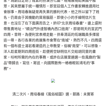
家，為劇目定制了成套的扮演分化圖，現場展現給美國不雅
眾，其來歷屬于統一種情形，即宮廷個人工作畫家轉進適用社
會辦事。周培春無疑是再失業的勝利代表，他之所以留下了姓
名，仍是由于其機動的貿易腦筋，即使小小的手繪明信片生
意，也沒忘了在下面廣而告之，鈐印“北京周培春畫”，邊上還附
帶售賣地址，“順治門外達智橋內西口迤南”，即是明天的宣武門
四周。昔時，為便利宮表裡走動，供奉清廷的低端職員多擇居
這一帶，各行各業的商展集市會聚在“南城”，熱烈不凡。四周還
有一個布道士湯若看建造的上帝教堂，俗稱“南堂”，可以想象，
洋人趁星期到四周逛街，趁便將空缺明信片交給胡同里的畫
家，吩咐所需的內在的事務，或許在店展里遴選一些風趣的“製
品”帶歸去，寫信，寄送，向國際散佈一樁樁輕如鴻毛的“事
務”。
清二次片，周培春繪《風俗組圖》選，郵路：未實寄