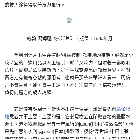
的技巧途徑得以普及與風行。
約翰·湯姆遜《拉洋片》，版畫，1880年月
手繪明信片出生在這個“機械復制”為時興的時期，顯然是分
歧時宜的。適用品以人工繪制，耗時又吃力，但附著于郵政明
信片，反卻是舊瓶裝新酒，是一種深刻淺出的新玩意兒，在對
西方抱有獵奇心態的應用者，也就是那些來華洋人看來，明信
片不費巨資，卻可貴手工定制，不只別開生面，檔次還非凡，
值得向遠方的親人誇耀。
若是沒有點閑情，斷想不出這等偶寄，誰是最先創
瑜伽場
地
意者并不主要，主要的是，它必需樹立在閑散各地的畫薪水
源上。這讓我聯想到早五十年風行的japan(日本)“橫濱攝影”，也
是先由意年夜利或japan(日本)攝影師，模仿“浮世繪”中風土著土
偶情擺拍，再由japan(日本)畫師在卵白相紙上著色，看上往很