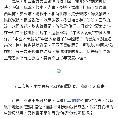
是以，那些帶有異國風情的販子圖，便非分特別遭到接
待：頂缸、玩碗、修傘、寺庫、夜巡、舞龍、逗貓、釘馬掌、
西瓜攤、耍火球、蕩秋千、和尚化緣、孺子樂隊、婦女抽煙、
龜奴馭妓、鼓弦說唱、冰床運客、冬日堆雪獅子等等，三教九
流，八門五花，炊火氣實足，仿佛是“晚清上河圖”的“蒙太奇”。
在一組二十枚風俗套片中，還赫然寫上“中國人玩碗”“中國人看
洋片”“中國人玩戲法”“中國人踢毽子”“中國瞎子”的書法。對畫者
來說，這些景象習以為常，用不了畫蛇添足，所以以“中國人”為
前綴，等于為奇怪事物注解，簡略粗魯的背后，恰是殖平易近
主義者的不雅看欲看，其實不由得年夜驚小怪。
清二次片，周培春繪《風俗組圖》選，郵路：未實寄
可是，不得不認可的是，這種
共享會議室
“看客”心思，昔時
緣于地區的“空間”錯位，而對于明天的我們來說，假如有異樣的
生疏與詫異，又何嘗不是年月的“時光”錯位所致呢？