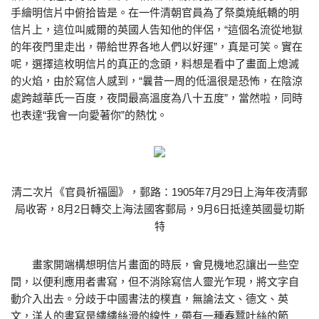
手繪明信片中俯拾皆是。在一件清朝官員為了祭奠燒紙轎的明
信片上，這位叫威爾的英國人告知他的伴侶，“這個名流從地獄
的年夜門里走出，帶給世界各地人們以好運”，真是可笑。實在
呢，選擇這枚明信片的真正的念頭，料想是看中了畫面上熄滅
的火焰，由於寫信人感到，“曩昔一周的低溫很是恐怖，在陰涼
處跨越華氏一百度，夜間最高溫度為八十五度”，當然啦，同時
也表達“我會一向愛著你”的熱忱。
清二次片《官員祈福圖》，郵路：1905年7月29日上海年夜清郵
局收寄，8月2日轉交上海法國客郵局，9月6日抵達英國曼切斯
特
畫家開端構想明信片畫面的時辰，會見機地忍讓出一些空
間，以便利應用者書寫，但不消除寫信人靈光乍現，將文字自
動介入出去。分歧于中國書法的樸直，無論法文、德文、英
文，洋人的書寫是縷縷絲滑的線性，帶有一種春蠶吐絲的節