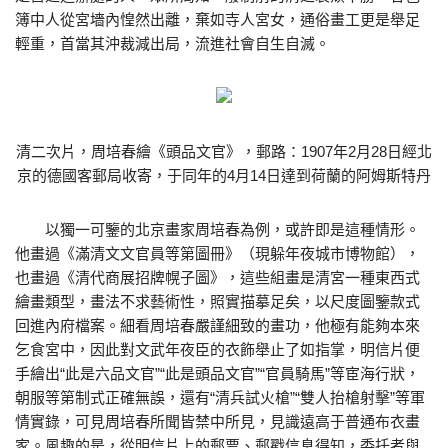
簿中人從宮墻內惶然出離，棄如寺人宮女，通俗畫工更是舉足
輕重，首當其沖裁減出局，流進社會自生自滅。
清二次片，周培春繪《頭品文官》，郵路：1907年2月28日經北
京的德國客郵局收寄，于同年的4月14日達到荷蘭的阿姆斯特丹
以獨一可鑒的北京畫家周培春為例，或許即是這種情形。
他畫過《滿清文文官員等第圖冊》（現躲年夜城市博物館），
也畫過《清代商展招牌幌子圖》，這些組畫是清宮一種東西式
繪畫類型，畫法不求藝術性，照實描摹足矣，以尺度圖鑒款式
回進內府檔案。細看周培春嚴謹細致的畫功，他極有能夠本來
乞食宮中，因此對文武年夜臣的衣飾舉止了如指掌，明信片便
手繪出“此是六品文官”“此是頭品文官”“官員騎馬”等宦海行狀，
朝服等第制式正確無誤，還有“清兵試火槍”“雙人抬槍射擊”等軍
情實錄，可見周培春所聞皆禁中所見，見識遠高于普通布衣畫
家。風趣的是，從明信片上的郵票、郵戳信息得知，委托者與