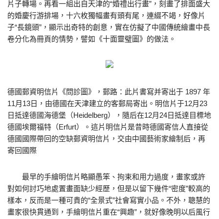
片子轉場。再看一組出自天津的“婚禮出行畫”，刻畫了排面盛大
的婚慶行游排場，十六枚獨幅畫有頭有尾，連綴不竭，好像片
子“長鏡頭”，顯示出奇特的創意，實在仿擬了中國傳統繪畫中長
卷分化為冊頁的情勢，譬如《十面靈璧圖》的做法。
德國郵資明信片《問診圖》，郵路：此片書寫并寄出于 1897 年
11月13日，由德國在天津建立的客郵局寄出。明信片于12月23
日抵達德國海德堡（Heidelberg），隨后在12月24日抵達目標地
德國埃爾福特（Erfurt）。這片明信片是昔時德國寄信人直接從
德國國際帶回的空缺郵資明信片，交由中國藝術家繪制后，再
寄回國際
最早的手繪明信片略顯愚笨、拘束和用力過度，畫家或許
對如何討巧地處置畫面缺少經歷，但是以留下幾件“密度”較高的
樣本，反而是一種可貴的“全景式”社會寫實小品。不外，聰慧的
畫家很快貫通到，手繪明信片重在“興趣”，就好像晚明以后風行