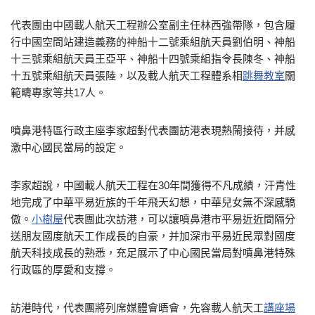
代表團由中國載人航天工程辦公室副主任林西強帶隊，包含履
行中國空間站建造義務的神船十二號乘組航天員劉伯明、神船
十三號乘組航天員王亞平、神船十四號乘組指令長陳冬、神船
十五號乘組航天員張陸，以及載人航天工程體系相
跳舞教室
關
範疇專家等共17人。
噴鼻港特區行政主座李家超對代表團訪港表現熱鬧接待，并感
激中心國民當局的設定。
李家超說，中國載人航天工程在30年間獲得不凡成績，汗青性
地完成了中華平易近族的千年飛天幻想，中華兒女無不深感驕
傲。
小樹屋
代表團此次訪港，可以讓噴鼻港市平易近近間隔分
送朋友國度航天工作成長的自豪，并加深市平易近民眾對國度
航天科技成長的熟悉，充足展示了中心國民當局對噴鼻港特殊
行政區的厚愛和支撐。
訪港時代，代表團將列席媒體會晤會，先容載人航天工
講座場