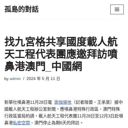
孤島的對話
Skip
to
content
找九宮格共享國度載人航
天工程代表團應邀拜訪噴
鼻港澳門_中國網
by
admin
2024 年 5 月 11 日
新華社噴鼻港11月28日電
瑜伽場地
（記者陸蕓、王承昊）據中
國載人航天工程辦公室新聞，應噴鼻港特殊行政區、澳門特殊
行政區當局約請，載人航天工程代表團11月28日至12月3日赴噴
鼻港
私密空間
、澳門停止為期6天的拜訪。