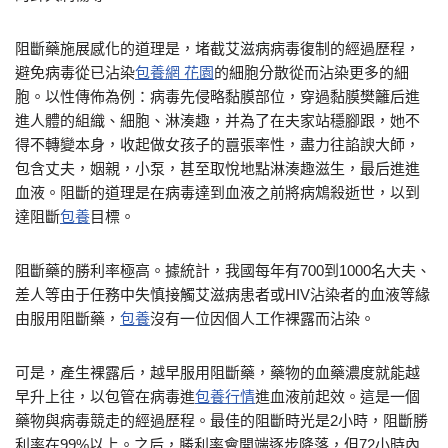
阻斷藥施展感化的道理是，堵截艾滋病病毒復制的經過歷程，
避免病毒從已沾染
包養網 花園
的細胞分散從而沾染更多的細
胞。以性傳佈為例：病毒先侵略黏膜部位，穿過黏膜樊籬后進
進人體的組織、細胞、淋湊趣，并為了在夫家站穩腳跟，她不
得不轉變本身，收起做女孩子的囂張率性，盡力往諂諛大師，
包含丈夫，姻親，小泵，甚至取悅地點淋湊趣滋生，最后進進
血液。阻斷的道理是在病毒達到血液之前將病鴆殺逝世，以到
達阻斷
包養
目標。
阻斷藥的勝利率極高。據統計，我國每年有700到1000名大夫、
差人等由于任務中失慎接觸艾滋病患者或HIV沾染者的血液等緣
由服用阻斷藥，
包養
沒有一位因個人工作裸露而沾染。
可是，產生裸露后，越早服用阻斷藥，藥物的血藥濃度就能越
早升上往，以包管在病毒進
包養行情
進血液前起效。這是一個
藥物與病毒競走的經過歷程。最佳的阻斷時光是2小時，阻斷勝
利率在99%以上。之后，勝利率會開端逐步降落，但72小時內