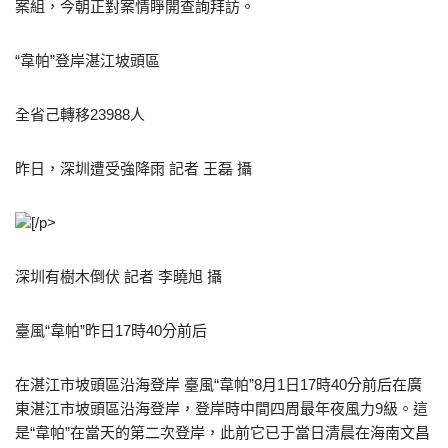
案組，今朝正對案情睜開查詢拜訪。
“韋帕”登岸湛江坡頭區
全省己轉移23988人
昨日，深圳遭受強降雨 記者 王磊 攝
[/p>
深圳有樹木倒伏 記者 李曉旭 攝
臺風“韋帕”昨日17時40分前后
在湛江市坡頭區沿海登岸 臺風“韋帕”8月1日17時40分前后在廣
東湛江市坡頭區沿海登岸，登岸時中間四周最年夜風力9級。這
是“韋帕”在當天的第二次登岸，此前它已于當日清晨在海南文昌