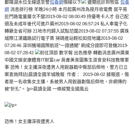
鄱陽湖水位全線退至警
包養網
惕線以下
邊關巡診到牧區
包養
網
消息排行榜 羊晚24小時 本月起廣州改為按月收電費 居平易
近門路電量層次不變2019-08-02 08:00:49 持優粵卡人才 自己配
頭及未成年後代可進戶廣州2019-08-02 06:57:24 私人車電子化
轉籍全省可辦 21地市均歸入試點范圍2019-08-02 07:37:55 廣珠
城際江湛鐵路試行電子票 掃碼進站輕松如搭地鐵2019-08-02
07:28:46 深圳機場國際航班“一證通關” 刷成分證即可登機2019-
08-02 07:28:42
前往頂部 數字報 出色推舉 轉動消息廣州廣東
中國文娛安康體育IT財富car 房產美食圖集生涯食安科技教導軍
事 恐怖！女主播深夜遭男人用銳器戳中臀部后倒地，警方已立
案查詢拜訪|晨讀全國羊城晚報 作者： 2019-08-02 據報道，傷
者是一名收集女主播，系被男人用銳器劃傷后倒地，非網傳的
被“針扎”。 [p>晨讀全國 一條縱覽全國風云
[/p>
恐怖！女主播深夜遭男人