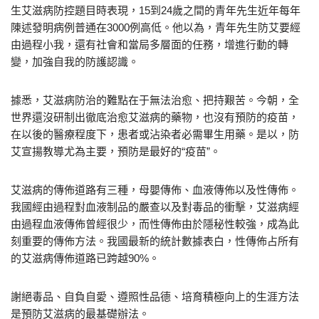
生艾滋病防控題目時表現，15到24歲之間的青年先生近年每年
陳述發明病例普通在3000例高低。他以為，青年先生防艾要經
由過程小我，還有社會和當局多層面的任務，增進行動的轉
變，加強自我的防護認識。
據悉，艾滋病防治的難點在于無法治愈、把持艱苦。今朝，全
世界還沒研制出徹底治愈艾滋病的藥物，也沒有預防的疫苗，
在以後的醫療程度下，患者或沾染者必需畢生用藥。是以，防
艾宣揚教導尤為主要，預防是最好的“疫苗”。
艾滋病的傳佈道路有三種，母嬰傳佈、血液傳佈以及性傳佈。
我國經由過程對血液制品的嚴查以及對毒品的衝擊，艾滋病經
由過程血液傳佈曾經很少，而性傳佈由於隱秘性較強，成為此
刻重要的傳佈方法。我國最新的統計數據表白，性傳佈占所有
的艾滋病傳佈道路已跨越90%。
謝絕毒品、自負自愛、遵照性品德、培育積極向上的生涯方法
是預防艾滋病的最基礎辦法。