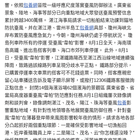
響，依照
包養網
晉陞一級呼應尺度落實臺風防御辦法。廣東省
景象、陸地、海事等部分已向重點地域大眾發送臺風預警信息
累計跨越3400萬條。 湛江海事局請求一切船舶結束功課到錨地
防抗臺風，并在湛江港、雷州半島工
包養網
具部、瓊州海峽北
岸布置防臺風應急氣力。今朝，瓊州海峽仍處于停航狀況。 瓊
島列車昨所有的停運 受臺風“韋帕”影響，8月1日全天，海南環
島高鐵、進出島搭客列車、海口市郊列車停運。 此外，8月1
日，受臺風“韋帕”影響，江湛鐵路陽西至湛江西沿線地域連續強
降雨，致路過該線路列車呈現分歧水平正點。 鐵路部分提示，
已購置停運車次車票的搭客可不花錢退票。同時，搭客應親密
留心站車播送告訴及電子顯示屏等，或撥打12306鐵路客服徵詢
正點信息。 封閉14個海濱浴場62個濱海的景觀區 廣東省委、省
當局高度器重臺風“韋帕”防范應對任務,8月1日組織屢次錄像調
劑和談判會，錄像調劑湛江、茂名、陽江、珠海等臺風
包養
影
響重點地域，有針對性地領導各地展開臺風防御任務。針對臺
風“韋帕”在薄暮登岸帶來風雨影響較年夜的情形，請求各地各部
分凸起抓好兩個重點環節：一是確保受影響地域一切漁船回
港、近岸養殖職員上岸；二是陽江、茂名、云“你怎樣還沒睡？”