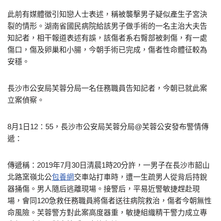
此前有媒體徵引知戀人士表述，稱被襲擊男子疑似產生子宮決
裂的情形。湖南省國民病院給該男子做手術的一名主治大夫告
知記者，相干報道表述有誤，該傷者系右臀部被刺傷，有一處
傷口，傷及卵巢和小腸，今朝手術已完成，傷者性命體征較為
安穩。
長沙市公安局芙蓉分局一名任務職員告知記者，今朝已就此案
立案偵察。
8月1日12：55，長沙市公安局芙蓉分局@芙蓉公安發布警情傳
遞：
傳遞稱：2019年7月30日清晨1時20分許，一男子在長沙市韶山
北路窯嶺北公
包養網
交車站打車時，遭一生疏男人從背后持銳
器捅傷。男人隨后逃離現場。接警后，平易近警敏捷趕赴現
場，會同120急救任務職員將傷者送往病院救治，傷者今朝無性
命風險。芙蓉警方對此案高度器重，敏捷組織精干警力成立專