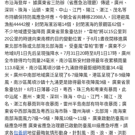
市沿海登岸。 據廣東省三防辦（省應急治理廳）傳遞，廣州、
深圳、珠海、汕頭、東莞、中山、江門、陽江、湛江、茂名等
市持續保持防風應急呼應。今朝全省共轉移23988人，回港避風
漁船44442艘，封閉海濱浴場14個，封閉濱海的景觀區62個。
不少地域遭受強降雨 廣東省景象臺估計，“韋帕”將以15公里到
20公里的時速向東南標的目的變動位置，于8月1晝夜間移進廣
東北部市縣或北部灣北部海面。 受臺風“韋帕”影響，廣東不少
地域8月1日先后呈現強降水。7月31日20時至8月1日17時，廣州
全市錄得均勻雨量24毫米，南沙區新安村錄得最年夜累積雨量
113.8毫米，南沙區萬頃沙鎮十九涌錄得最鉅細時雨量34.4毫
米。廣州中南部地域廣泛呈現了6-7級陣風，港區呈現了8-9級陣
風，南沙區萬頃沙鎮十九涌更是錄得最年夜陣風9級。 廣東省景
象臺估計，8月1日薄暮-2日，粵西、珠三角和粵東有暴雨，此
中汕尾、惠州、東莞、深圳、珠海、中山、江門、陽江、茂
名、湛江有暴雨到年夜暴雨，雷州半島南部有特年夜暴雨；廣
東省中西部海面及粵西沿海市縣、瓊州海峽、北部灣、南海東
南部海面風力7級～9級，陣風10級～11級。 廣東啟動防臺風Ⅲ
級應急呼應 廣東省應急治理廳已啟動防臺風Ⅲ級應急呼應，請
求各
包養網
地從最晦氣情形動身，針對風、雨、浪、潮、洪影