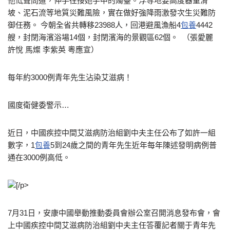
他低聲問道，伸手往接她手中的燭臺。浮等地要高度器重滑
坡、泥石流等地質災難風險，實在做好強降雨激發次生災難防
御任務。 今朝全省共轉移23988人，回港避風漁船4
包養
4442
艘，封閉海濱浴場14個，封閉濱海的景觀區62個。 （張愛麗
許悅 馬燦 李紫英 粵應宣）
每年約3000例青年先生沾染艾滋病！
國度衛健委警示…
近日，中國疾控中間艾滋病防治組劉中夫主任公布了如許一組
數字，1
包養
5到24歲之間的青年先生近年每年陳述發明病例普
通在3000例高低。
[/p>
7月31日，安康中國舉動推動委員會辦公室召開消息發布會，會
上中國疾控中間艾滋病防治組劉中夫主任答覆記者關于青年先