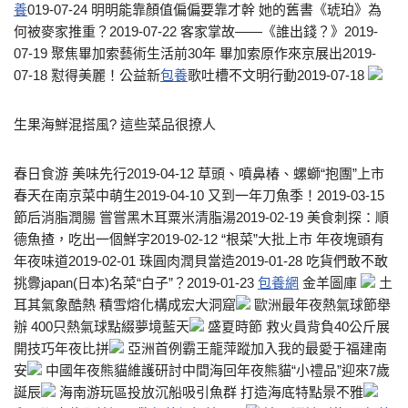
養
019-07-24 明明能靠顏值偏偏要靠才幹 她的舊書《琥珀》為
何被麥家推重？2019-07-22 客家掌故——《誰出錢？》2019-
07-19 聚焦畢加索藝術生活前30年 畢加索原作來京展出2019-
07-18 懟得美麗！公益新
包養
歌吐槽不文明行動2019-07-18
生果海鮮混搭風? 這些菜品很撩人
春日食游 美味先行2019-04-12 草頭、噴鼻椿、螺螄“抱團”上市
春天在南京菜中萌生2019-04-10 又到一年刀魚季！2019-03-15
節后消脂潤腸 嘗嘗黑木耳粟米清脂湯2019-02-19 美食刺探：順
德魚揸，吃出一個鮮字2019-02-12 “根菜”大批上市 年夜塊頭有
年夜味道2019-02-01 珠圓肉潤貝當造2019-01-28 吃貨們敢不敢
挑釁japan(日本)名菜“白子”？2019-01-23
包養網
金羊圖庫
土
耳其氣象酷熱 積雪熔化構成宏大洞窟
歐洲最年夜熱氣球節舉
辦 400只熱氣球點綴夢境藍天
盛夏時節 救火員背負40公斤展
開技巧年夜比拼
亞洲首例霸王龍萍蹤加入我的最愛于福建南
安
中國年夜熊貓維護研討中間海回年夜熊貓“小禮品”迎來7歲
誕辰
海南游玩區投放沉船吸引魚群 打造海底特點景不雅