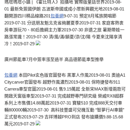
瑪塔瑪塔小鎮 | 《霍比特人》拍攝地 實際版童話世界2019-08-
01 最新免簽國伊朗 古波斯帝國或成小眾新興觀光地2019-08-01
翻開游四川精品線路201
包養網
9-07-31 預定8月瑤族開唱節
2019-07-31 分送朋友魁北克省絢麗夏季2019-07-31 家庭客熱衷
房車游玩70、80后擔綱主力軍2019-07-30 非遺之旅 暑期帶娃一
路漲常識！2019-07-30 清/風/滿/韻夏/涼/沈/陽 今夏來沈陽享清
冷！2019-07-29
廣州節能車7月中簽率漲至過半 高品德節能車型推舉​
包養網
本田Pilot玄色版官圖發布 黑軍人作風2019-08-01 奧迪A1
Citycarver官圖發布 越野作風濃烈2019-08-01 保時捷發布911
Carrera車型官圖2019-08-01 售9.19萬起 全新宋MAX新增兩款可
開啟天窗版車型2019-07-31 完成越野專門研究級 榮威RX8超群
系列上市售價14.88萬起2019-07-31 ​寶駿510 完成888天交付車
輛800000輛2019-07-30 ​ 高科技豐盛可兒機互動 “智夢行AI車鏡”
正式發布2019-07-29 吉祥博越PRO到店 發布搶購價9.88-15.68
萬元2019-07-29