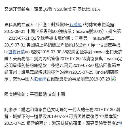
又創汗青新高！蘋果Q3營收538億美元 同比增加1%
思科真的在裁人！回應：對抵償N+
包養網
7的傳言未便流露
2019-08-01 中國企業專利500強榜單：huawei獲100分，排名第
一2019-07-31 Q2全球手機市場份額：三星第一 huawei第二
2019-07-31 美國線上熱銷機型均價約1612元，僅一個國產手機
br
包養行情
and登榜2019-07-30 35家美企坐等對huawei出口允許
證！美商務部：幾周內給答復2019-07-30 北消協參與！weibo完
成明星權勢榜粉絲退款，多達71萬元2019-07-30 迷信回復節表
態廣州：讓民眾感觸感染迷信的魅力2019-07-29 Kindle調研顯
示：55%中國人
包養網
在假期最愛的事是瀏覽2019-07-29
國度博物館：平臺聯動 文創中國
阿廖沙：講述和傳承白色文明是每一代人的任務2019-07-30 瀏
覽，城鄉下的一道景致2019-07-29 可貴照片展復原“中國本質”
2019-07-25 暢游躲西北：游玩扶貧結碩果，漂亮富饒雙豐產2
包