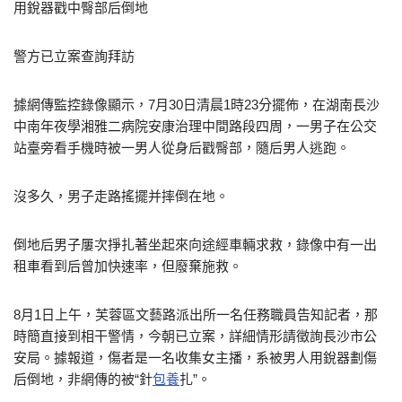
用銳器戳中臀部后倒地
警方已立案查詢拜訪
據網傳監控錄像顯示，7月30日清晨1時23分擺佈，在湖南長沙
中南年夜學湘雅二病院安康治理中間路段四周，一男子在公交
站臺旁看手機時被一男人從身后戳臀部，隨后男人逃跑。
沒多久，男子走路搖擺并摔倒在地。
倒地后男子屢次掙扎著坐起來向途經車輛求救，錄像中有一出
租車看到后曾加快速率，但廢棄施救。
8月1日上午，芙蓉區文藝路派出所一名任務職員告知記者，那
時簡直接到相干警情，今朝已立案，詳細情形請徵詢長沙市公
安局。據報道，傷者是一名收集女主播，系被男人用銳器劃傷
后倒地，非網傳的被“針
包養
扎”。