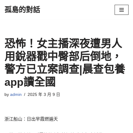
孤島的對話
Skip
to
content
恐怖！女主播深夜遭男人
用銳器戳中臀部后倒地，
警方已立案調查|晨查包養
app讀全國
by
admin
2025 年 3 月 9 日
浙江船山：日出早霞燃遍天