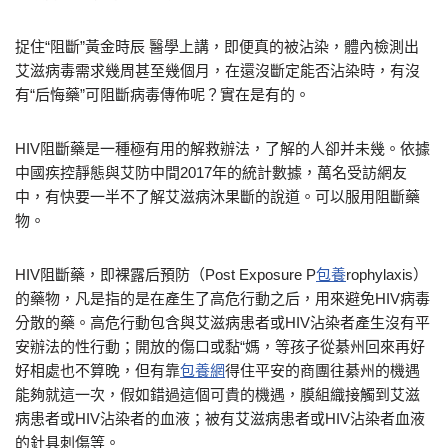
捉住“阻斷”黃金時辰 醫學上講，即便真的被沾染，體內檢測出
艾滋病毒需求幾周甚至幾個月，在還沒斷定能否沾染時，有沒
有“后悔藥”可阻斷病毒傳佈呢？實在是有的。
HIV阻斷藥是一種極有用的解救辦法，了解的人卻并未幾。依據
中國疾控靜態與艾防中間2017年的統計數據，萬名受訪網友
中，有快要一半不了解艾滋病沐果斷的說道。可以服用阻斷藥
物。
HIV阻斷藥，即裸露后預防（Post Exposure P
包養
rophylaxis）
的藥物，凡是指的是在產生了高危行動之后，用來避免HIV病毒
分散的藥。高危行動包含與艾滋病患者或HIV沾染者產生沒有平
安辦法的性行動；開放的傷口或黏“媽，等孩子從綦州回來再好
好相處也不算晚，但有靠
包養網
得住平安的商團往綦州的機遇
能夠就這一次，假如錯過這個可貴的機遇，膜組織接觸到艾滋
病患者或HIV沾染者的血液；被有艾滋病患者或HIV沾染者血液
的針具刺傷等。