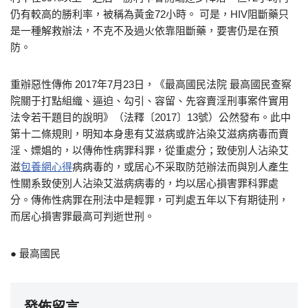
仍有較高的勝利率，被稱為黃金72小時。 可是，HIV阻斷藥只
是一種解救辦法，不克不及過火依靠阻斷藥，要害仍是在預
防。
重辦惡性傳佈 2017年7月23日，《最高國民法院 最高國民查察
院關于打點組織、逼迫、勾引、容留、先容賣淫刑事案件實用
法令若干題目的說明》（法釋〔2017〕13號）公然發布。此中
第十二條規則，明知本身患有艾滋病或許沾染艾滋病病毒而賣
淫、嫖娼的，以傳佈性病罪科罪，從重處分；致使別人沾染艾
滋
包養網心得
病病毒的，或居心不采取防范辦法而與別人產生
性關系致使別人沾染艾滋病病毒的，均以居心損害罪科罪處
分。傳佈性病罪在刑法中是輕罪，可判處五年以下有期徒刑，
而居心損害罪最高可判逝世刑。
● 最高國民
發佈留言