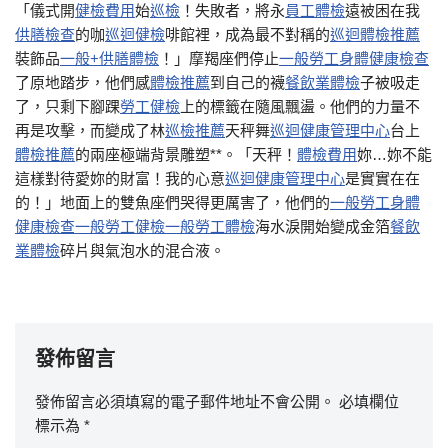
「儀式開
健檢費用
始
巡檢
！失敗者，將永
員工體檢
遠被困在我
供膳檢查
的咖
巡迴健檢
啡館裡，成為最不對稱的
巡迴體檢推薦
裝飾品
一般+供膳體檢
！」摩羯座們停止
一般勞工身體健康檢查
了原地踏步，他們感
體檢推薦
到自己的襪
餐飲業體檢
子被吸走
了，只剩下腳踝
勞工健檢
上的標籤在隨風飄盪。他們的力量不
再是攻擊，而變成了林
巡檢推薦
天秤舞
巡迴健康管理中心
台上
體檢推薦
的兩座極端背景雕塑**。「天秤！
體檢費用
妳…妳不能
這樣對待愛妳的財富！我的心意
巡迴健康管理中心
是實實在在
的！」地面上的雙魚座們哭得更厲害了，他們的
一般勞工身體
健康檢查
一般勞工健檢
一般勞工體檢
海水淚開始變成金箔
餐飲
業體檢
碎片與氣泡水的混合液。
發佈留言
發佈留言必須填寫的電子郵件地址不會公開。
必填欄位
標示為
*