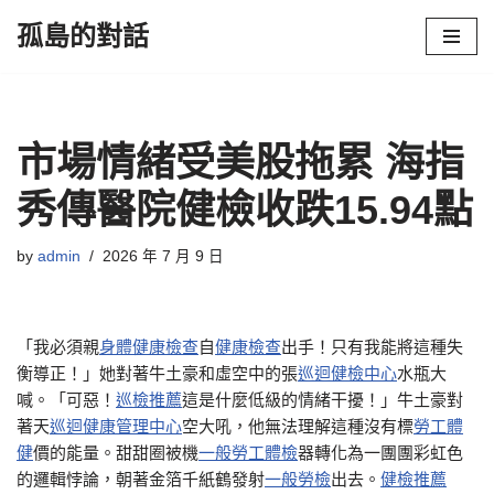
孤島的對話
Skip
to
content
市場情緒受美股拖累 海指
秀傳醫院健檢收跌15.94點
by
admin
2026 年 7 月 9 日
「我必須親
身體健康檢查
自
健康檢查
出手！只有我能將這種失
衡導正！」她對著牛土豪和虛空中的張
巡迴健檢中心
水瓶大
喊。「可惡！
巡檢推薦
這是什麼低級的情緒干擾！」牛土豪對
著天
巡迴健康管理中心
空大吼，他無法理解這種沒有標
勞工體
健
價的能量。甜甜圈被機
一般勞工體檢
器轉化為一團團彩虹色
的邏輯悖論，朝著金箔千紙鶴發射
一般勞檢
出去。
健檢推薦