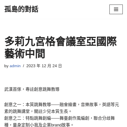
孤島的對話
Skip
to
content
多莉九宮格會議室亞國際
藝術中間
by
admin
2023 年 12 月 24 日
武漢首傢，專註創意跳舞教導
創意之一：本質跳舞教導——融會繪畫，音樂故事，英語等元
素的跳舞講堂，關註少兒本質生長。
創意之二：特點跳舞創編——舞臺劇作風編創，聯合分歧舞
種，量身定制小我及企業brand故事。