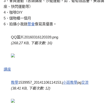
3、會員運動（各類講座、沙龍運動，如：葡萄酒品鑒、美容講
座、快閃運動等）
4、咖啡DIY
5、儲物櫃一個月
6、拍攝小我錄
聚會
像寫真優惠。
QQ圖片20160316120339.png
(268.27 KB, 下載次數: 16)
講座
教學
1539957_20141106114153.j
小班教學
pg
交流
(38.41 KB, 下載次數: 12)