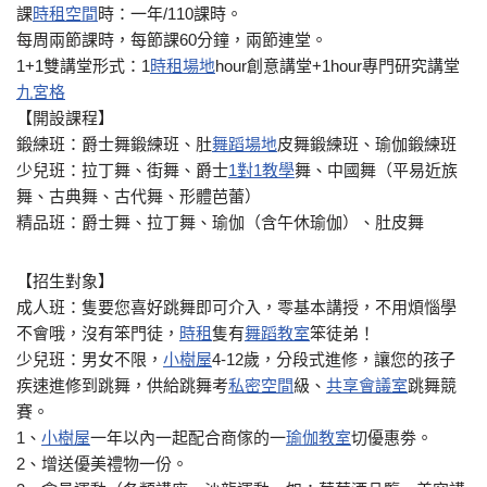
課
時租空間
時：一年/110課時。
每周兩節課時，每節課60分鐘，兩節連堂。
1+1雙講堂形式：1
時租場地
hour創意講堂+1hour專門研究講堂
九宮格
【開設課程】
鍛練班：爵士舞鍛練班、肚
舞蹈場地
皮舞鍛練班、瑜伽鍛練班
少兒班：拉丁舞、街舞、爵士
1對1教學
舞、中國舞（平易近族
舞、古典舞、古代舞、形體芭蕾）
精品班：爵士舞、拉丁舞、瑜伽（含午休瑜伽）、肚皮舞
【招生對象】
成人班：隻要您喜好跳舞即可介入，零基本講授，不用煩惱學
不會哦，沒有笨門徒，
時租
隻有
舞蹈教室
笨徒弟！
少兒班：男女不限，
小樹屋
4-12歲，分段式進修，讓您的孩子
疾速進修到跳舞，供給跳舞考
私密空間
級、
共享會議室
跳舞競
賽。
1、
小樹屋
一年以內一起配合商傢的一
瑜伽教室
切優惠劵。
2、增送優美禮物一份。