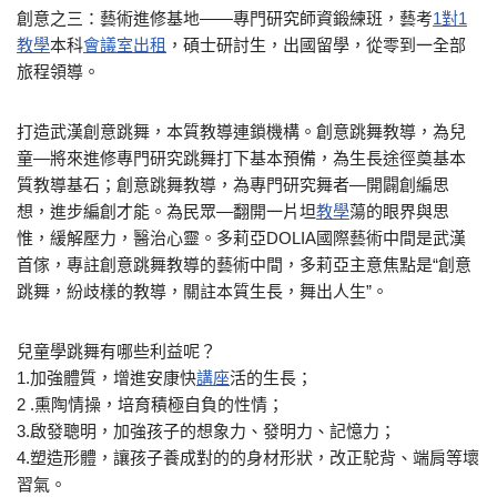
創意之三：藝術進修基地——專門研究師資鍛練班，藝考
1對1
教學
本科
會議室出租
，碩士研討生，出國留學，從零到一全部
旅程領導。
打造武漢創意跳舞，本質教導連鎖機構。創意跳舞教導，為兒
童—將來進修專門研究跳舞打下基本預備，為生長途徑奠基本
質教導基石；創意跳舞教導，為專門研究舞者—開闢創編思
想，進步編創才能。為民眾—翻開一片坦
教學
蕩的眼界與思
惟，緩解壓力，醫治心靈。多莉亞DOLIA國際藝術中間是武漢
首傢，專註創意跳舞教導的藝術中間，多莉亞主意焦點是“創意
跳舞，紛歧樣的教導，關註本質生長，舞出人生”。
兒童學跳舞有哪些利益呢？
1.加強體質，增進安康快
講座
活的生長；
2 .熏陶情操，培育積極自負的性情；
3.啟發聰明，加強孩子的想象力、發明力、記憶力；
4.塑造形體，讓孩子養成對的的身材形狀，改正駝背、端肩等壞
習氣。