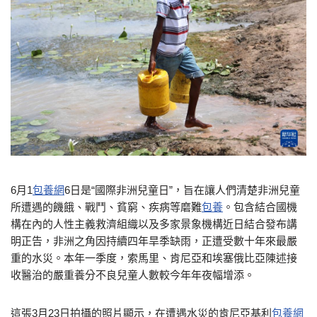
6月1
包養網
6日是“國際非洲兒童日”，旨在讓人們清楚非洲兒童
所遭遇的饑餓、戰鬥、貧窮、疾病等磨難
包養
。包含結合國機
構在內的人性主義救濟組織以及多家景象機構近日結合發布講
明正告，非洲之角因持續四年旱季缺雨，正遭受數十年來最嚴
重的水災。本年一季度，索馬里、肯尼亞和埃塞俄比亞陳述接
收醫治的嚴重養分不良兒童人數較今年年夜幅增添。
這張3月23日拍攝的照片顯示，在遭遇水災的肯尼亞基利
包養網