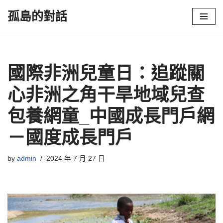
孤島的對話
Skip
to
content
國際非洲兒童日：追蹤關
心非洲之角干旱地域兒查
包養網童_中國成長門戶網
－國度成長門戶
by
admin
2024 年 7 月 27 日