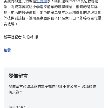
舍履行植進式治理體
包養網
系，經由過程internet長途教導體
系，將成都會試驗小學進步前輩的辦學理念、優質的講堂講
授、前沿的教研運動、出色的第二講堂以及精緻化的治理舉動
等植進到該校，讓川西高原的孩子們在家門口也能接收古代優
質教導。
新華社記者 沈伯韓 攝
包養
發佈留言
發佈留言必須填寫的電子郵件地址不會公開。
必填欄位
標示為
*
顯示名稱
*