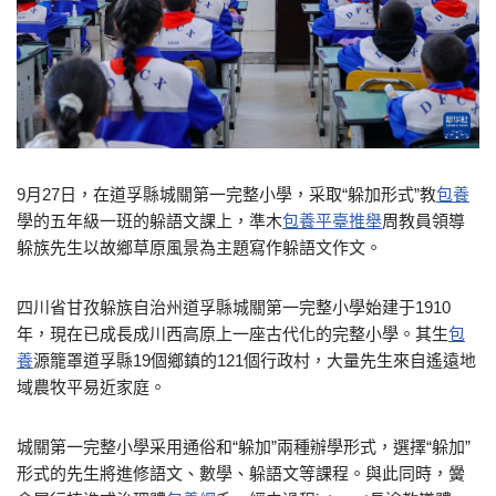
9月27日，在道孚縣城關第一完整小學，采取“躲加形式”教
包養
學的五年級一班的躲語文課上，準木
包養平臺推舉
周教員領導
躲族先生以故鄉草原風景為主題寫作躲語文作文。
四川省甘孜躲族自治州道孚縣城關第一完整小學始建于1910
年，現在已成長成川西高原上一座古代化的完整小學。其生
包
養
源籠罩道孚縣19個鄉鎮的121個行政村，大量先生來自遙遠地
域農牧平易近家庭。
城關第一完整小學采用通俗和“躲加”兩種辦學形式，選擇“躲加”
形式的先生將進修語文、數學、躲語文等課程。與此同時，黌